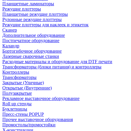
Планшетные ламинаторы
Режущие плоттеры
Планшетные режущие плоттеры
Рулонные режущие плоттеры
Режущие плоттеры для наклеек и этикеток
Сканер
Дополнительное оборудование
Постпечатное оборудование
Каландр
Бортогибочное оборудование
Лазерные сварочные станки
Расходные материалы и оборудование для DTF печати
Трансформаторы (блоки питания) и контроллеры
Контроллеры
Трансформаторы
Закрытые (Уличные)
Открытые (Внутренние)
Полузакрытые
Рекламное выставочное оборудование
Roll up стенды
Буклетницы
Пресс-стены POPUP
Прочее выставочное оборудования
Промостолы/промостойки
Х-конструкции