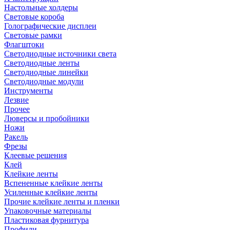
Настольные холдеры
Световые короба
Голографические дисплеи
Световые рамки
Флагштоки
Светодиодные источники света
Светодиодные ленты
Светодиодные линейки
Светодиодные модули
Инструменты
Лезвие
Прочее
Люверсы и пробойники
Ножи
Ракель
Фрезы
Клеевые решения
Клей
Клейкие ленты
Вспененные клейкие ленты
Усиленные клейкие ленты
Прочие клейкие ленты и пленки
Упаковочные материалы
Пластиковая фурнитура
Профили