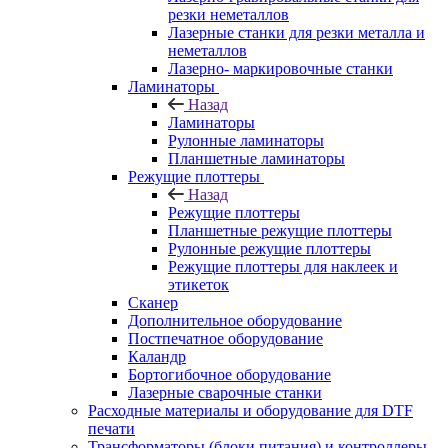
резки неметаллов
Лазерные станки для резки металла и
неметаллов
Лазерно- маркировочные станки
Ламинаторы
Назад
Ламинаторы
Рулонные ламинаторы
Планшетные ламинаторы
Режущие плоттеры
Назад
Режущие плоттеры
Планшетные режущие плоттеры
Рулонные режущие плоттеры
Режущие плоттеры для наклеек и
этикеток
Сканер
Дополнительное оборудование
Постпечатное оборудование
Каландр
Бортогибочное оборудование
Лазерные сварочные станки
Расходные материалы и оборудование для DTF
печати
Трансформаторы (блоки питания) и контроллеры