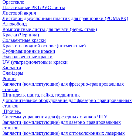
Оргстекло
Пластиковые PET/PVC листы
Листовой акрил
Листовой двухслойный пластик для гравировки (РОМАРК)
Алюкобонд
Композитные листы для печати (нерж. сталь)
Краска (Чернила)
Сольвентные краски
Краски на водной основе (пигментные)
Сублимационные краски
Экосольвентные краски
UV (ультрафиолетовые) краски
Запчасти
Слайдеры
Ремни
Запчасти (комплектующие) для фрезерно-гравировальных
станков
Шпиндель, цанга, гайка, подшипник
Дополнительное оборудование для фрезерно-гравировальных
станков
.Прочее..
Системы управления для фрезерных станков ЧПУ
Запчасти (комплектующие) для лазерно-гравировальных
станков
Запчасти (комплектующие) для оптоволоконных лазерных