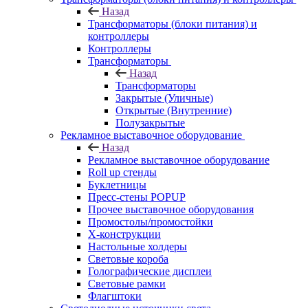
Назад
Трансформаторы (блоки питания) и
контроллеры
Контроллеры
Трансформаторы
Назад
Трансформаторы
Закрытые (Уличные)
Открытые (Внутренние)
Полузакрытые
Рекламное выставочное оборудование
Назад
Рекламное выставочное оборудование
Roll up стенды
Буклетницы
Пресс-стены POPUP
Прочее выставочное оборудования
Промостолы/промостойки
Х-конструкции
Настольные холдеры
Световые короба
Голографические дисплеи
Световые рамки
Флагштоки