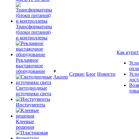
Трансформаторы
(блоки питания)
и контроллеры
Как купит
Рекламное
Усло
выставочное
опл
оборудование
Сервис
Блог
Новости
Усло
Акции
дост
Возв
Светодиодные
това
источники света
Инструменты
Клеевые
решения