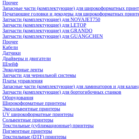
Прочее
Запасные части (комплектующие) для широкоформатных принт
Печатающие головки и декодеры для широкоформатных принт
Запчасти (комплектующие) для NOVAJET750
Запчасти (комплектующие) для LETOP
Запчасти (комплектующие) для GRANDO
Запчасти (комплектующие) для GUANGCHEN
Прочее
Кабели
Датчики
Драйверы и двигатели
Шлейф
Энкодерные ленты
Запчасти для чернильной системы
Платы управления
Запасные части (комплектующие) для ламинаторов и для калан
Запчасти (комплектующие) для бортогибочных станков
Оборудования
Широкоформатные принтеры
Экосольвентные принтеры
UV широкоформатные принтеры
Сольвентные принтеры
Текстильные (сублимационные) принтеры
Пигментные принтеры
Текстильные (DTF) принтеры