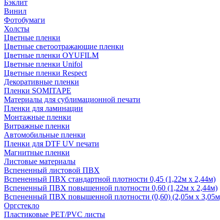
Бэклит
Винил
Фотобумаги
Холсты
Цветные пленки
Цветные светоотражающие пленки
Цветные пленки OYUFILM
Цветные пленки Unifol
Цветные пленки Respect
Декоративные пленки
Пленки SOMITAPE
Материалы для сублимационной печати
Пленки для ламинации
Монтажные пленки
Витражные пленки
Автомобильные пленки
Пленки для DTF UV печати
Магнитные пленки
Листовые материалы
Вспененный листовой ПВХ
Вспененный ПВХ стандартной плотности 0,45 (1,22м х 2,44м)
Вспененный ПВХ повышенной плотности 0,60 (1,22м х 2,44м)
Вспененный ПВХ повышенной плотности (0,60) (2,05м х 3,05м
Оргстекло
Пластиковые PET/PVC листы