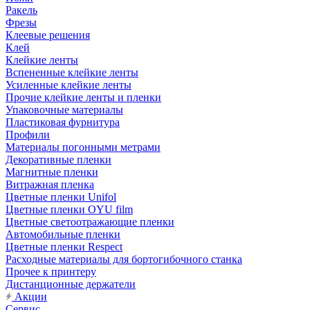
Ракель
Фрезы
Клеевые решения
Клей
Клейкие ленты
Вспененные клейкие ленты
Усиленные клейкие ленты
Прочие клейкие ленты и пленки
Упаковочные материалы
Пластиковая фурнитура
Профили
Материалы погонными метрами
Декоративные пленки
Магнитные пленки
Витражная пленка
Цветные пленки Unifol
Цветные пленки OYU film
Цветные светоотражающие пленки
Автомобильные пленки
Цветные пленки Respect
Расходные материалы для бортогибочного станка
Прочее к принтеру
Дистанционные держатели
Акции
Сервис