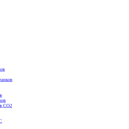
ков
танков
в
ков
ов CO2
C