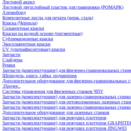
Листовой акрил
Листовой двухслойный пластик для гравировки (РОМАРК)
Алюкобонд
Композитные листы для печати (нерж. сталь)
Краска (Чернила)
Сольвентные краски
Краски на водной основе (пигментные)
Сублимационные краски
Экосольвентные краски
UV (ультрафиолетовые) краски
Запчасти
Слайдеры
Ремни
Запчасти (комплектующие) для фрезерно-гравировальных стан
Шпиндель, цанга, гайка, подшипник
Дополнительное оборудование для фрезерно-гравировальных с
.Прочее..
Системы управления для фрезерных станков ЧПУ
Запчасти (комплектующие) для лазерно-гравировальных станко
Запчасти (комплектующие) для оптоволоконных лазерных стан
Запчасти (комплектующие) для лазерно-гравировальных станк
Дополнительное оборудование для лазерных станков
Запчасти (комплектующие) для режущих плоттеров
Запчасти (комплектующие) для режущих плоттеров GRAPHTE
Запчасти (комплектующие) для режущих плоттеров JINGWEI