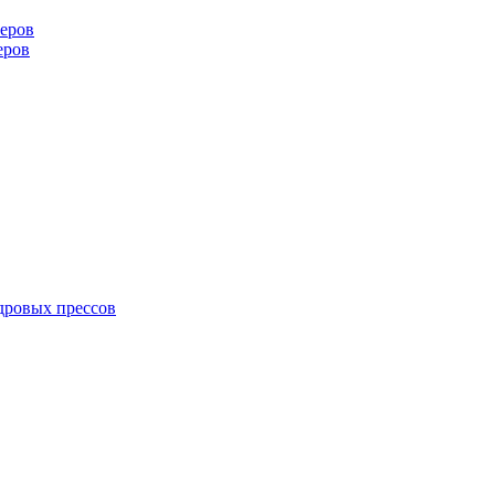
еров
еров
дровых прессов