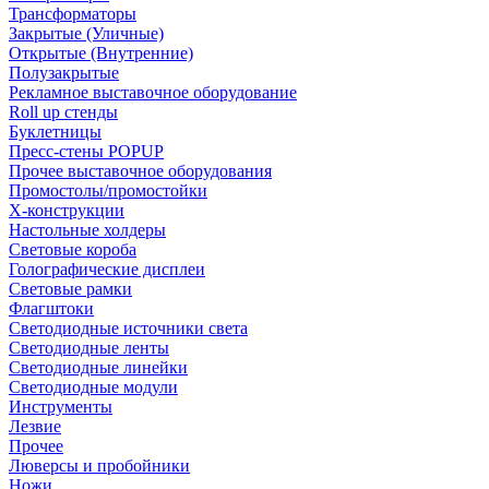
Трансформаторы
Закрытые (Уличные)
Открытые (Внутренние)
Полузакрытые
Рекламное выставочное оборудование
Roll up стенды
Буклетницы
Пресс-стены POPUP
Прочее выставочное оборудования
Промостолы/промостойки
Х-конструкции
Настольные холдеры
Световые короба
Голографические дисплеи
Световые рамки
Флагштоки
Светодиодные источники света
Светодиодные ленты
Светодиодные линейки
Светодиодные модули
Инструменты
Лезвие
Прочее
Люверсы и пробойники
Ножи