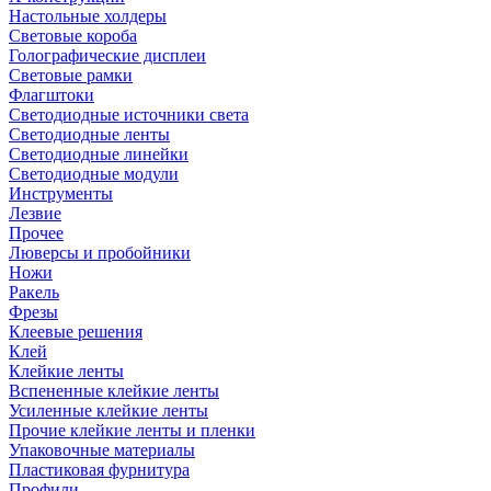
Настольные холдеры
Световые короба
Голографические дисплеи
Световые рамки
Флагштоки
Светодиодные источники света
Светодиодные ленты
Светодиодные линейки
Светодиодные модули
Инструменты
Лезвие
Прочее
Люверсы и пробойники
Ножи
Ракель
Фрезы
Клеевые решения
Клей
Клейкие ленты
Вспененные клейкие ленты
Усиленные клейкие ленты
Прочие клейкие ленты и пленки
Упаковочные материалы
Пластиковая фурнитура
Профили