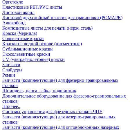
Оргстекло
Пластиковые PET/PVC листы
Листовой акрил
Листовой двухслойный пластик для гравировки (РОМАРК)
Алюкобонд
Композитные листы для печати (нерж. сталь)
Краска (Чернила)
Сольвентные краски
Краски на водной основе (пигментные)
Сублимационные краски
Экосольвентные краски
UV (ультрафиолетовые) краски
Запчасти
Слайдеры
Ремни
Запчасти (комплектующие) для фрезерно-гравировальных
станков
Шпиндель, цанга, гайка, подшипник
Дополнительное оборудование для фрезерно-гравировальных
станков
.Прочее..
Системы управления для фрезерных станков ЧПУ
Запчасти (комплектующие) для лазерно-гравировальных
станков
Запчасти (комплектующие) для оптоволоконных лазерных