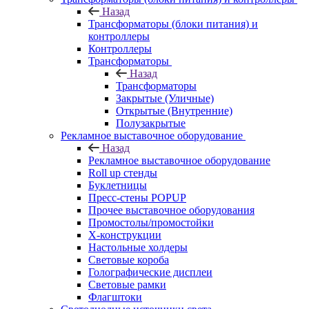
Назад
Трансформаторы (блоки питания) и
контроллеры
Контроллеры
Трансформаторы
Назад
Трансформаторы
Закрытые (Уличные)
Открытые (Внутренние)
Полузакрытые
Рекламное выставочное оборудование
Назад
Рекламное выставочное оборудование
Roll up стенды
Буклетницы
Пресс-стены POPUP
Прочее выставочное оборудования
Промостолы/промостойки
Х-конструкции
Настольные холдеры
Световые короба
Голографические дисплеи
Световые рамки
Флагштоки