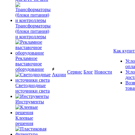
Трансформаторы
(блоки питания)
и контроллеры
Как купит
Рекламное
Усло
выставочное
опл
оборудование
Сервис
Блог
Новости
Усло
Акции
дост
Возв
Светодиодные
това
источники света
Инструменты
Клеевые
решения