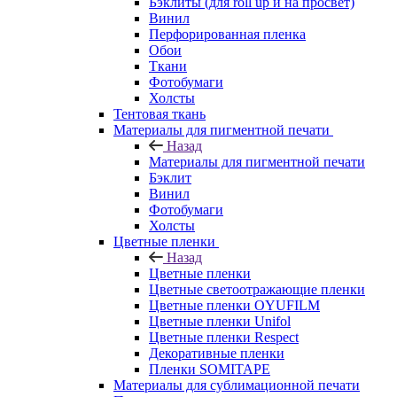
Бэклиты (для roll up и на просвет)
Винил
Перфорированная пленка
Обои
Ткани
Фотобумаги
Холсты
Тентовая ткань
Материалы для пигментной печати
Назад
Материалы для пигментной печати
Бэклит
Винил
Фотобумаги
Холсты
Цветные пленки
Назад
Цветные пленки
Цветные светоотражающие пленки
Цветные пленки OYUFILM
Цветные пленки Unifol
Цветные пленки Respect
Декоративные пленки
Пленки SOMITAPE
Материалы для сублимационной печати