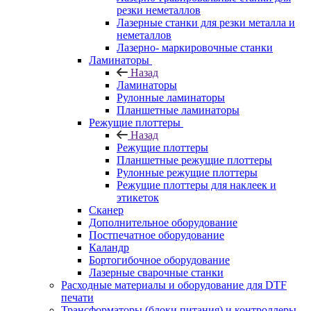
резки неметаллов
Лазерные станки для резки металла и
неметаллов
Лазерно- маркировочные станки
Ламинаторы
Назад
Ламинаторы
Рулонные ламинаторы
Планшетные ламинаторы
Режущие плоттеры
Назад
Режущие плоттеры
Планшетные режущие плоттеры
Рулонные режущие плоттеры
Режущие плоттеры для наклеек и
этикеток
Сканер
Дополнительное оборудование
Постпечатное оборудование
Каландр
Бортогибочное оборудование
Лазерные сварочные станки
Расходные материалы и оборудование для DTF
печати
Трансформаторы (блоки питания) и контроллеры