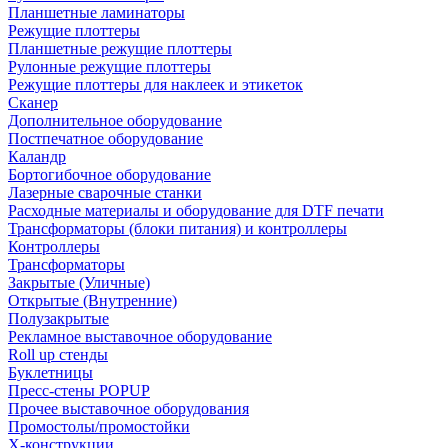
Планшетные ламинаторы
Режущие плоттеры
Планшетные режущие плоттеры
Рулонные режущие плоттеры
Режущие плоттеры для наклеек и этикеток
Сканер
Дополнительное оборудование
Постпечатное оборудование
Каландр
Бортогибочное оборудование
Лазерные сварочные станки
Расходные материалы и оборудование для DTF печати
Трансформаторы (блоки питания) и контроллеры
Контроллеры
Трансформаторы
Закрытые (Уличные)
Открытые (Внутренние)
Полузакрытые
Рекламное выставочное оборудование
Roll up стенды
Буклетницы
Пресс-стены POPUP
Прочее выставочное оборудования
Промостолы/промостойки
Х-конструкции