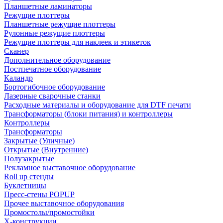
Планшетные ламинаторы
Режущие плоттеры
Планшетные режущие плоттеры
Рулонные режущие плоттеры
Режущие плоттеры для наклеек и этикеток
Сканер
Дополнительное оборудование
Постпечатное оборудование
Каландр
Бортогибочное оборудование
Лазерные сварочные станки
Расходные материалы и оборудование для DTF печати
Трансформаторы (блоки питания) и контроллеры
Контроллеры
Трансформаторы
Закрытые (Уличные)
Открытые (Внутренние)
Полузакрытые
Рекламное выставочное оборудование
Roll up стенды
Буклетницы
Пресс-стены POPUP
Прочее выставочное оборудования
Промостолы/промостойки
Х-конструкции