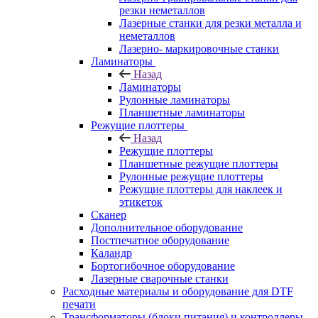
резки неметаллов
Лазерные станки для резки металла и
неметаллов
Лазерно- маркировочные станки
Ламинаторы
Назад
Ламинаторы
Рулонные ламинаторы
Планшетные ламинаторы
Режущие плоттеры
Назад
Режущие плоттеры
Планшетные режущие плоттеры
Рулонные режущие плоттеры
Режущие плоттеры для наклеек и
этикеток
Сканер
Дополнительное оборудование
Постпечатное оборудование
Каландр
Бортогибочное оборудование
Лазерные сварочные станки
Расходные материалы и оборудование для DTF
печати
Трансформаторы (блоки питания) и контроллеры