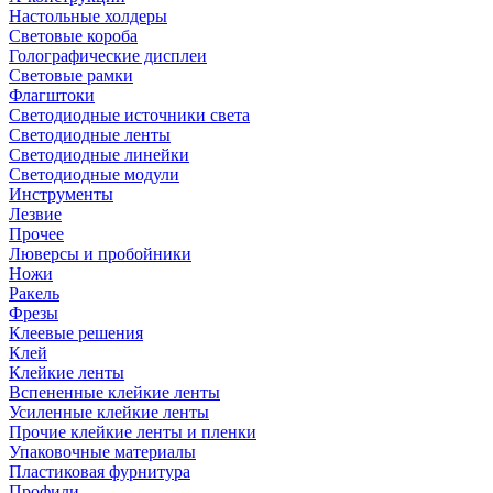
Настольные холдеры
Световые короба
Голографические дисплеи
Световые рамки
Флагштоки
Светодиодные источники света
Светодиодные ленты
Светодиодные линейки
Светодиодные модули
Инструменты
Лезвие
Прочее
Люверсы и пробойники
Ножи
Ракель
Фрезы
Клеевые решения
Клей
Клейкие ленты
Вспененные клейкие ленты
Усиленные клейкие ленты
Прочие клейкие ленты и пленки
Упаковочные материалы
Пластиковая фурнитура
Профили