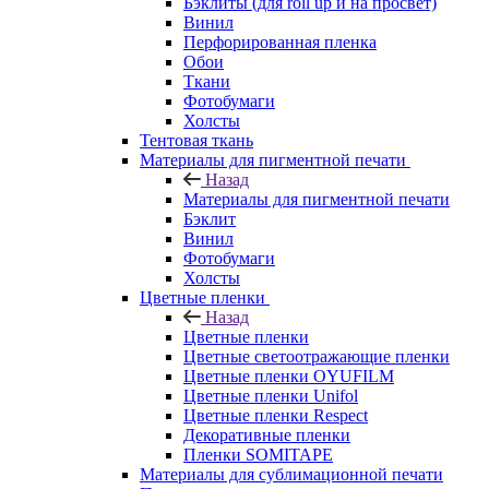
Бэклиты (для roll up и на просвет)
Винил
Перфорированная пленка
Обои
Ткани
Фотобумаги
Холсты
Тентовая ткань
Материалы для пигментной печати
Назад
Материалы для пигментной печати
Бэклит
Винил
Фотобумаги
Холсты
Цветные пленки
Назад
Цветные пленки
Цветные светоотражающие пленки
Цветные пленки OYUFILM
Цветные пленки Unifol
Цветные пленки Respect
Декоративные пленки
Пленки SOMITAPE
Материалы для сублимационной печати