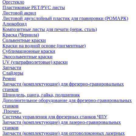
Оргстекло
Пластиковые PET/PVC листы
Листовой акрил
Листовой двухслойный пластик для гравировки (РОМАРК)
Алюкобонд
Композитные листы для печати (нерж. сталь)
Краска (Чернила)
Сольвентные краски
Краски на водной основе (пигментные)
Сублимационные краски
Экосольвентные краски
UV (ультрафиолетовые) краски
Запчасти
Слайдеры
Ремни
Запчасти (комплектующие) для фрезерно-гравировальных
станков
Шпиндель, цанга, гайка, подшипник
Дополнительное оборудование для фрезерно-гравировальных
станков
.Прочее..
Системы управления для фрезерных станков ЧПУ
Запчасти (комплектующие) для лазерно-гравировальных
станков
Запчасти (комплектующие) для оптоволоконных лазерных