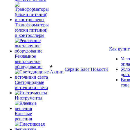
Трансформаторы
(блоки питания)
и контроллеры
Как купит
Рекламное
Усло
выставочное
опл
оборудование
Сервис
Блог
Новости
Усло
Акции
дост
Возв
Светодиодные
това
источники света
Инструменты
Клеевые
решения