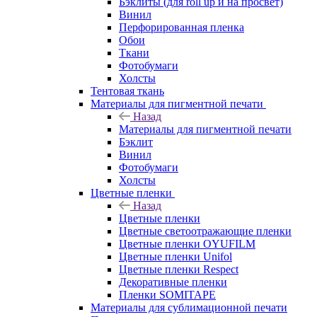
Бэклиты (для roll up и на просвет)
Винил
Перфорированная пленка
Обои
Ткани
Фотобумаги
Холсты
Тентовая ткань
Материалы для пигментной печати
Назад
Материалы для пигментной печати
Бэклит
Винил
Фотобумаги
Холсты
Цветные пленки
Назад
Цветные пленки
Цветные светоотражающие пленки
Цветные пленки OYUFILM
Цветные пленки Unifol
Цветные пленки Respect
Декоративные пленки
Пленки SOMITAPE
Материалы для сублимационной печати