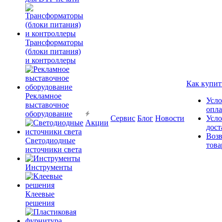
Трансформаторы
(блоки питания)
и контроллеры
Как купит
Рекламное
Усло
выставочное
опл
оборудование
Сервис
Блог
Новости
Усло
Акции
дост
Возв
Светодиодные
това
источники света
Инструменты
Клеевые
решения