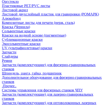
Оргстекло
Пластиковые PET/PVC листы
Листовой акрил
Листовой двухслойный пластик для гравировки (РОМАРК)
Алюкобонд
Композитные листы для печати (нерж. сталь)
Краска (Чернила)
Сольвентные краски
Краски на водной основе (пигментные)
Сублимационные краски
Экосольвентные краски
UV (ультрафиолетовые) краски
Запчасти
Слайдеры
Ремни
Запчасти (комплектующие) для фрезерно-гравировальных
станков
Шпиндель, цанга, гайка, подшипник
Дополнительное оборудование для фрезерно-гравировальных
станков
.Прочее..
Системы управления для фрезерных станков ЧПУ
Запчасти (комплектующие) для лазерно-гравировальных
станков
Запчасти (комплектующие) для оптоволоконных лазерных