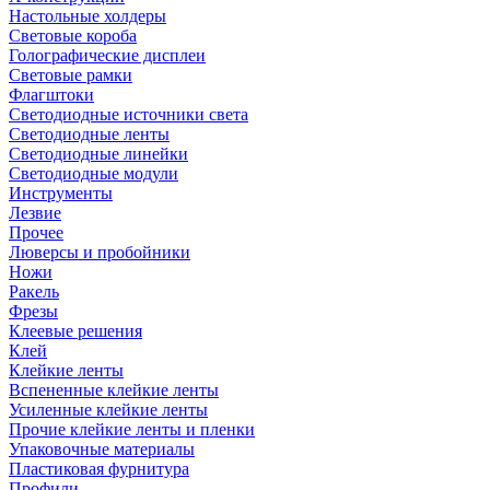
Настольные холдеры
Световые короба
Голографические дисплеи
Световые рамки
Флагштоки
Светодиодные источники света
Светодиодные ленты
Светодиодные линейки
Светодиодные модули
Инструменты
Лезвие
Прочее
Люверсы и пробойники
Ножи
Ракель
Фрезы
Клеевые решения
Клей
Клейкие ленты
Вспененные клейкие ленты
Усиленные клейкие ленты
Прочие клейкие ленты и пленки
Упаковочные материалы
Пластиковая фурнитура
Профили