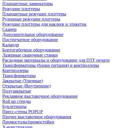
Планшетные ламинаторы
Режущие плоттеры
Планшетные режущие плоттеры
Рулонные режущие плоттеры
Режущие плоттеры для наклеек и этикеток
Сканер
Дополнительное оборудование
Постпечатное оборудование
Каландр
Бортогибочное оборудование
Лазерные сварочные станки
Расходные материалы и оборудование для DTF печати
Трансформаторы (блоки питания) и контроллеры
Контроллеры
Трансформаторы
Закрытые (Уличные)
Открытые (Внутренние)
Полузакрытые
Рекламное выставочное оборудование
Roll up стенды
Буклетницы
Пресс-стены POPUP
Прочее выставочное оборудования
Промостолы/промостойки
Х-конструкции