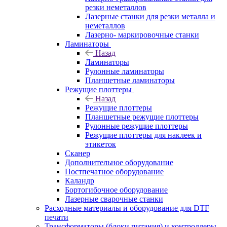
резки неметаллов
Лазерные станки для резки металла и
неметаллов
Лазерно- маркировочные станки
Ламинаторы
Назад
Ламинаторы
Рулонные ламинаторы
Планшетные ламинаторы
Режущие плоттеры
Назад
Режущие плоттеры
Планшетные режущие плоттеры
Рулонные режущие плоттеры
Режущие плоттеры для наклеек и
этикеток
Сканер
Дополнительное оборудование
Постпечатное оборудование
Каландр
Бортогибочное оборудование
Лазерные сварочные станки
Расходные материалы и оборудование для DTF
печати
Трансформаторы (блоки питания) и контроллеры