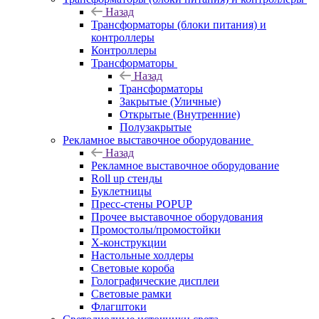
Назад
Трансформаторы (блоки питания) и
контроллеры
Контроллеры
Трансформаторы
Назад
Трансформаторы
Закрытые (Уличные)
Открытые (Внутренние)
Полузакрытые
Рекламное выставочное оборудование
Назад
Рекламное выставочное оборудование
Roll up стенды
Буклетницы
Пресс-стены POPUP
Прочее выставочное оборудования
Промостолы/промостойки
Х-конструкции
Настольные холдеры
Световые короба
Голографические дисплеи
Световые рамки
Флагштоки