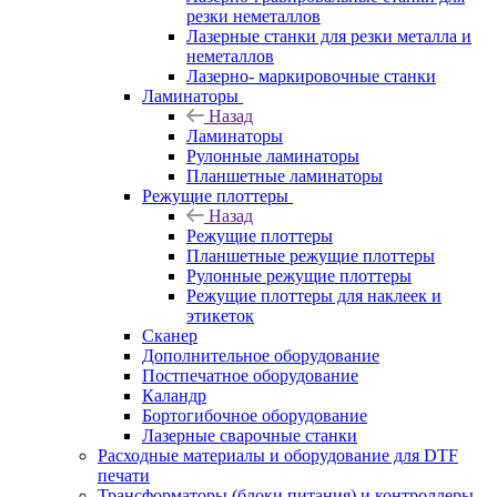
резки неметаллов
Лазерные станки для резки металла и
неметаллов
Лазерно- маркировочные станки
Ламинаторы
Назад
Ламинаторы
Рулонные ламинаторы
Планшетные ламинаторы
Режущие плоттеры
Назад
Режущие плоттеры
Планшетные режущие плоттеры
Рулонные режущие плоттеры
Режущие плоттеры для наклеек и
этикеток
Сканер
Дополнительное оборудование
Постпечатное оборудование
Каландр
Бортогибочное оборудование
Лазерные сварочные станки
Расходные материалы и оборудование для DTF
печати
Трансформаторы (блоки питания) и контроллеры