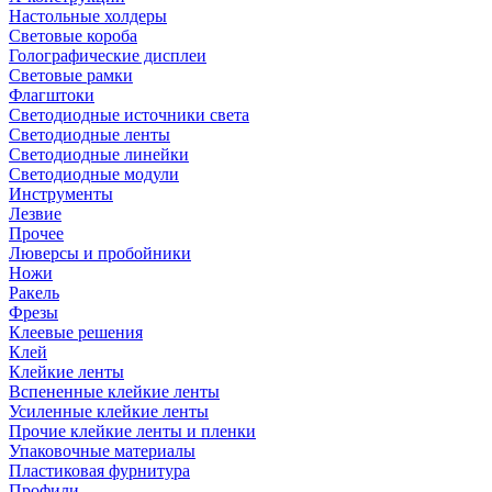
Настольные холдеры
Световые короба
Голографические дисплеи
Световые рамки
Флагштоки
Светодиодные источники света
Светодиодные ленты
Светодиодные линейки
Светодиодные модули
Инструменты
Лезвие
Прочее
Люверсы и пробойники
Ножи
Ракель
Фрезы
Клеевые решения
Клей
Клейкие ленты
Вспененные клейкие ленты
Усиленные клейкие ленты
Прочие клейкие ленты и пленки
Упаковочные материалы
Пластиковая фурнитура
Профили