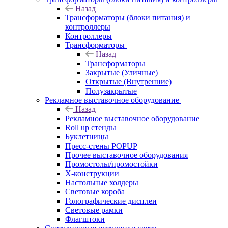
Назад
Трансформаторы (блоки питания) и
контроллеры
Контроллеры
Трансформаторы
Назад
Трансформаторы
Закрытые (Уличные)
Открытые (Внутренние)
Полузакрытые
Рекламное выставочное оборудование
Назад
Рекламное выставочное оборудование
Roll up стенды
Буклетницы
Пресс-стены POPUP
Прочее выставочное оборудования
Промостолы/промостойки
Х-конструкции
Настольные холдеры
Световые короба
Голографические дисплеи
Световые рамки
Флагштоки