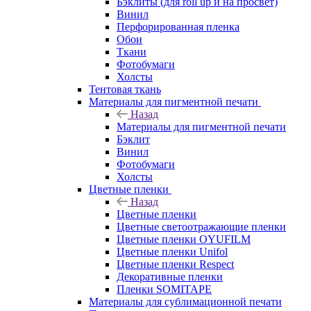
Бэклиты (для roll up и на просвет)
Винил
Перфорированная пленка
Обои
Ткани
Фотобумаги
Холсты
Тентовая ткань
Материалы для пигментной печати
Назад
Материалы для пигментной печати
Бэклит
Винил
Фотобумаги
Холсты
Цветные пленки
Назад
Цветные пленки
Цветные светоотражающие пленки
Цветные пленки OYUFILM
Цветные пленки Unifol
Цветные пленки Respect
Декоративные пленки
Пленки SOMITAPE
Материалы для сублимационной печати