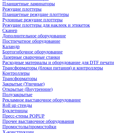
Планшетные ламинаторы
Режущие плоттеры
Планшетные режущие плоттеры
Рулонные режущие плоттеры
Режущие плоттеры для наклеек и этикеток
Сканер
Дополнительное оборудование
Постпечатное оборудование
Каландр
Бортогибочное оборудование
Лазерные сварочные станки
Расходные материалы и оборудование для DTF печати
Трансформаторы (блоки питания) и контроллеры
Контроллеры
Трансформаторы
Закрытые (Уличные)
Открытые (Внутренние)
Полузакрытые
Рекламное выставочное оборудование
Roll up стенды
Буклетницы
Пресс-стены POPUP
Прочее выставочное оборудования
Промостолы/промостойки
Х-конструкции