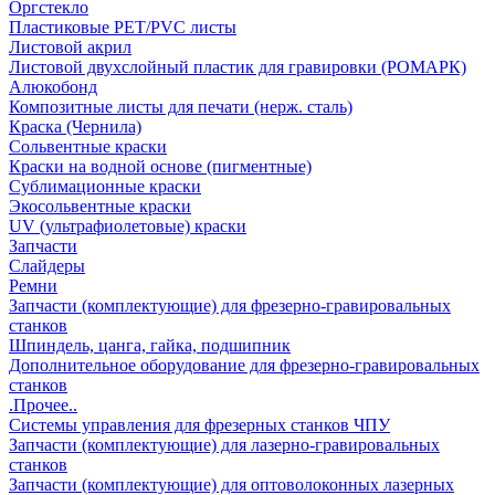
Оргстекло
Пластиковые PET/PVC листы
Листовой акрил
Листовой двухслойный пластик для гравировки (РОМАРК)
Алюкобонд
Композитные листы для печати (нерж. сталь)
Краска (Чернила)
Сольвентные краски
Краски на водной основе (пигментные)
Сублимационные краски
Экосольвентные краски
UV (ультрафиолетовые) краски
Запчасти
Слайдеры
Ремни
Запчасти (комплектующие) для фрезерно-гравировальных
станков
Шпиндель, цанга, гайка, подшипник
Дополнительное оборудование для фрезерно-гравировальных
станков
.Прочее..
Системы управления для фрезерных станков ЧПУ
Запчасти (комплектующие) для лазерно-гравировальных
станков
Запчасти (комплектующие) для оптоволоконных лазерных