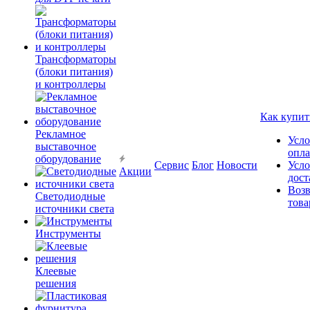
Трансформаторы
(блоки питания)
и контроллеры
Как купит
Рекламное
Усло
выставочное
опл
оборудование
Сервис
Блог
Новости
Усло
Акции
дост
Возв
Светодиодные
това
источники света
Инструменты
Клеевые
решения