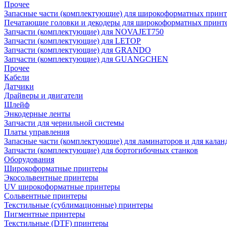
Прочее
Запасные части (комплектующие) для широкоформатных принт
Печатающие головки и декодеры для широкоформатных принт
Запчасти (комплектующие) для NOVAJET750
Запчасти (комплектующие) для LETOP
Запчасти (комплектующие) для GRANDO
Запчасти (комплектующие) для GUANGCHEN
Прочее
Кабели
Датчики
Драйверы и двигатели
Шлейф
Энкодерные ленты
Запчасти для чернильной системы
Платы управления
Запасные части (комплектующие) для ламинаторов и для калан
Запчасти (комплектующие) для бортогибочных станков
Оборудования
Широкоформатные принтеры
Экосольвентные принтеры
UV широкоформатные принтеры
Сольвентные принтеры
Текстильные (сублимационные) принтеры
Пигментные принтеры
Текстильные (DTF) принтеры