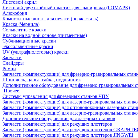
Листовой акрил
Листовой двухслойный пластик для гравировки (РОМАРК)
Алюкобонд
Композитные листы для печати (нерж. сталь)
Краска (Чернила)
Сольвентные краски
Краски на водной основе (пигментные)
Сублимационные краски
Экосольвентные краски
UV (ультрафиолетовые) краски
Запчасти
Слайдеры
Ремни
Запчасти (комплектующие) для фрезерно-гравировальных стан
Шпиндель, цанга, гайка, подшипник
Дополнительное оборудование для фрезерно-гравировальных с
.Прочее..
Системы управления для фрезерных станков ЧПУ
Запчасти (комплектующие) для лазерно-гравировальных станко
Запчасти (комплектующие) для оптоволоконных лазерных стан
Запчасти (комплектующие) для лазерно-гравировальных станк
Дополнительное оборудование для лазерных станков
Запчасти (комплектующие) для режущих плоттеров
Запчасти (комплектующие) для режущих плоттеров GRAPHTE
Запчасти (комплектующие) для режущих плоттеров JINGWEI