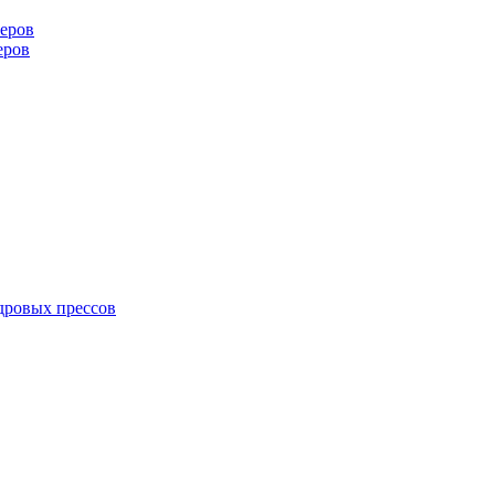
еров
еров
дровых прессов