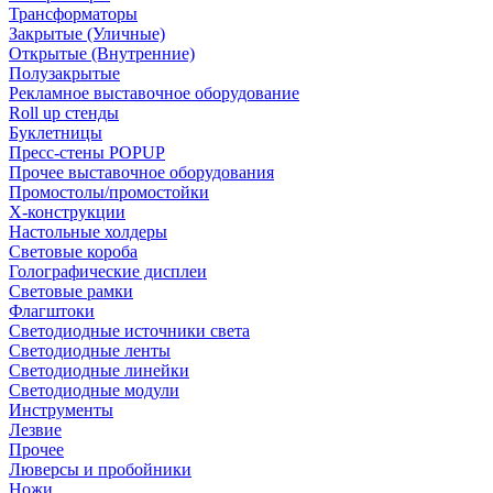
Трансформаторы
Закрытые (Уличные)
Открытые (Внутренние)
Полузакрытые
Рекламное выставочное оборудование
Roll up стенды
Буклетницы
Пресс-стены POPUP
Прочее выставочное оборудования
Промостолы/промостойки
Х-конструкции
Настольные холдеры
Световые короба
Голографические дисплеи
Световые рамки
Флагштоки
Светодиодные источники света
Светодиодные ленты
Светодиодные линейки
Светодиодные модули
Инструменты
Лезвие
Прочее
Люверсы и пробойники
Ножи