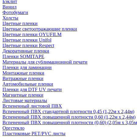
Бэклит
Винил
Фотобумаги
Холсты
Цветные пленки
Цветные светоотражающие пленки
Цветные пленки OYUFILM
Цветные пленки Unifol
Цветные пленки Respect
Декоративные пленки
Пленки SOMITAPE
Материалы для сублимационной печати
Пленки для ламинации
Монтажные пленки
Витражные пленки
Автомобильные пленки
Пленки для DTF UV печати
Магнитные пленки
Листовые материалы
Вспененный листовой ПВХ
Вспененный ПВХ стандартной плотности 0,45 (1,22м х 2,44м)
Вспененный ПВХ повышенной плотности 0,60 (1,22м х 2,44м)
Вспененный ПВХ повышенной плотности (0,60) (2,05м х 3,05м
Оргстекло
Пластиковые PET/PVC листы