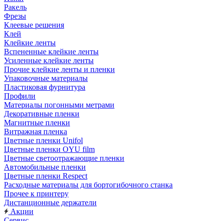
Ракель
Фрезы
Клеевые решения
Клей
Клейкие ленты
Вспененные клейкие ленты
Усиленные клейкие ленты
Прочие клейкие ленты и пленки
Упаковочные материалы
Пластиковая фурнитура
Профили
Материалы погонными метрами
Декоративные пленки
Магнитные пленки
Витражная пленка
Цветные пленки Unifol
Цветные пленки OYU film
Цветные светоотражающие пленки
Автомобильные пленки
Цветные пленки Respect
Расходные материалы для бортогибочного станка
Прочее к принтеру
Дистанционные держатели
Акции
Сервис