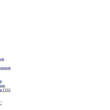
ков
танков
в
ков
ов CO2
C