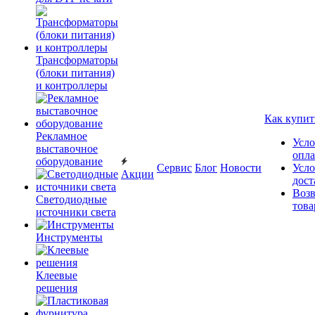
Трансформаторы
(блоки питания)
и контроллеры
Как купит
Рекламное
Усло
выставочное
опл
оборудование
Сервис
Блог
Новости
Усло
Акции
дост
Возв
Светодиодные
това
источники света
Инструменты
Клеевые
решения