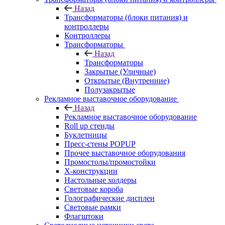
Назад
Трансформаторы (блоки питания) и
контроллеры
Контроллеры
Трансформаторы
Назад
Трансформаторы
Закрытые (Уличные)
Открытые (Внутренние)
Полузакрытые
Рекламное выставочное оборудование
Назад
Рекламное выставочное оборудование
Roll up стенды
Буклетницы
Пресс-стены POPUP
Прочее выставочное оборудования
Промостолы/промостойки
Х-конструкции
Настольные холдеры
Световые короба
Голографические дисплеи
Световые рамки
Флагштоки