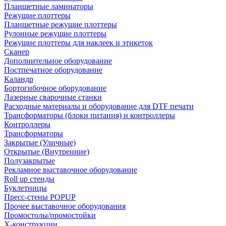
Планшетные ламинаторы
Режущие плоттеры
Планшетные режущие плоттеры
Рулонные режущие плоттеры
Режущие плоттеры для наклеек и этикеток
Сканер
Дополнительное оборудование
Постпечатное оборудование
Каландр
Бортогибочное оборудование
Лазерные сварочные станки
Расходные материалы и оборудование для DTF печати
Трансформаторы (блоки питания) и контроллеры
Контроллеры
Трансформаторы
Закрытые (Уличные)
Открытые (Внутренние)
Полузакрытые
Рекламное выставочное оборудование
Roll up стенды
Буклетницы
Пресс-стены POPUP
Прочее выставочное оборудования
Промостолы/промостойки
Х-конструкции