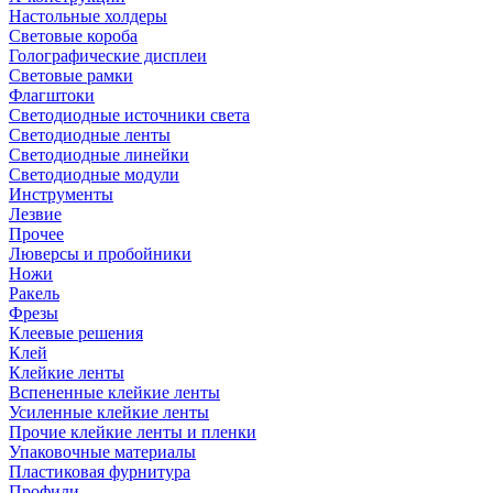
Настольные холдеры
Световые короба
Голографические дисплеи
Световые рамки
Флагштоки
Светодиодные источники света
Светодиодные ленты
Светодиодные линейки
Светодиодные модули
Инструменты
Лезвие
Прочее
Люверсы и пробойники
Ножи
Ракель
Фрезы
Клеевые решения
Клей
Клейкие ленты
Вспененные клейкие ленты
Усиленные клейкие ленты
Прочие клейкие ленты и пленки
Упаковочные материалы
Пластиковая фурнитура
Профили