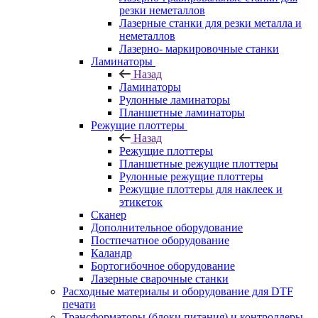
резки неметаллов
Лазерные станки для резки металла и
неметаллов
Лазерно- маркировочные станки
Ламинаторы
Назад
Ламинаторы
Рулонные ламинаторы
Планшетные ламинаторы
Режущие плоттеры
Назад
Режущие плоттеры
Планшетные режущие плоттеры
Рулонные режущие плоттеры
Режущие плоттеры для наклеек и
этикеток
Сканер
Дополнительное оборудование
Постпечатное оборудование
Каландр
Бортогибочное оборудование
Лазерные сварочные станки
Расходные материалы и оборудование для DTF
печати
Трансформаторы (блоки питания) и контроллеры