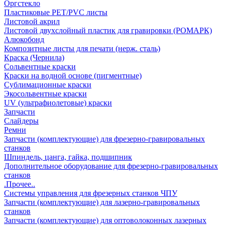
Оргстекло
Пластиковые PET/PVC листы
Листовой акрил
Листовой двухслойный пластик для гравировки (РОМАРК)
Алюкобонд
Композитные листы для печати (нерж. сталь)
Краска (Чернила)
Сольвентные краски
Краски на водной основе (пигментные)
Сублимационные краски
Экосольвентные краски
UV (ультрафиолетовые) краски
Запчасти
Слайдеры
Ремни
Запчасти (комплектующие) для фрезерно-гравировальных
станков
Шпиндель, цанга, гайка, подшипник
Дополнительное оборудование для фрезерно-гравировальных
станков
.Прочее..
Системы управления для фрезерных станков ЧПУ
Запчасти (комплектующие) для лазерно-гравировальных
станков
Запчасти (комплектующие) для оптоволоконных лазерных