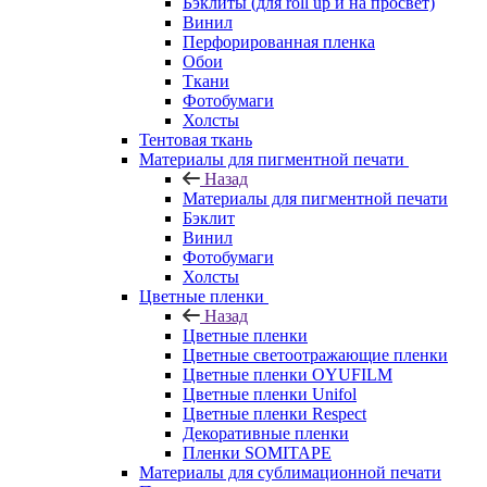
Бэклиты (для roll up и на просвет)
Винил
Перфорированная пленка
Обои
Ткани
Фотобумаги
Холсты
Тентовая ткань
Материалы для пигментной печати
Назад
Материалы для пигментной печати
Бэклит
Винил
Фотобумаги
Холсты
Цветные пленки
Назад
Цветные пленки
Цветные светоотражающие пленки
Цветные пленки OYUFILM
Цветные пленки Unifol
Цветные пленки Respect
Декоративные пленки
Пленки SOMITAPE
Материалы для сублимационной печати