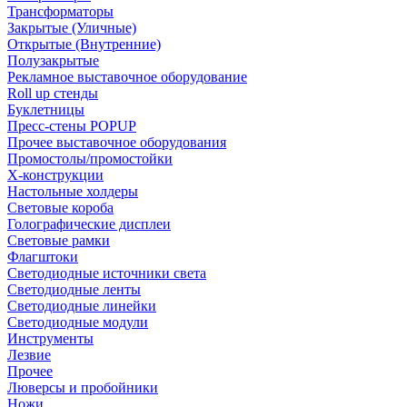
Трансформаторы
Закрытые (Уличные)
Открытые (Внутренние)
Полузакрытые
Рекламное выставочное оборудование
Roll up стенды
Буклетницы
Пресс-стены POPUP
Прочее выставочное оборудования
Промостолы/промостойки
Х-конструкции
Настольные холдеры
Световые короба
Голографические дисплеи
Световые рамки
Флагштоки
Светодиодные источники света
Светодиодные ленты
Светодиодные линейки
Светодиодные модули
Инструменты
Лезвие
Прочее
Люверсы и пробойники
Ножи