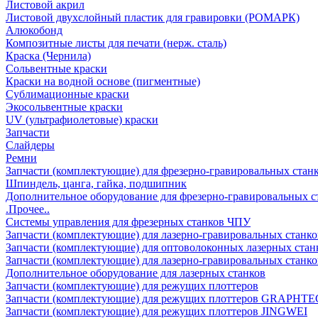
Листовой акрил
Листовой двухслойный пластик для гравировки (РОМАРК)
Алюкобонд
Композитные листы для печати (нерж. сталь)
Краска (Чернила)
Сольвентные краски
Краски на водной основе (пигментные)
Сублимационные краски
Экосольвентные краски
UV (ультрафиолетовые) краски
Запчасти
Слайдеры
Ремни
Запчасти (комплектующие) для фрезерно-гравировальных стан
Шпиндель, цанга, гайка, подшипник
Дополнительное оборудование для фрезерно-гравировальных с
.Прочее..
Системы управления для фрезерных станков ЧПУ
Запчасти (комплектующие) для лазерно-гравировальных станко
Запчасти (комплектующие) для оптоволоконных лазерных стан
Запчасти (комплектующие) для лазерно-гравировальных станк
Дополнительное оборудование для лазерных станков
Запчасти (комплектующие) для режущих плоттеров
Запчасти (комплектующие) для режущих плоттеров GRAPHTE
Запчасти (комплектующие) для режущих плоттеров JINGWEI