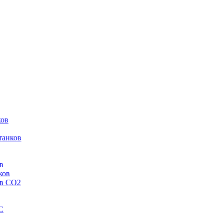
ков
танков
в
ков
ов CO2
C