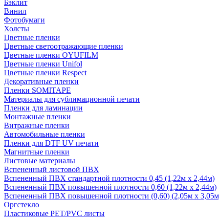
Бэклит
Винил
Фотобумаги
Холсты
Цветные пленки
Цветные светоотражающие пленки
Цветные пленки OYUFILM
Цветные пленки Unifol
Цветные пленки Respect
Декоративные пленки
Пленки SOMITAPE
Материалы для сублимационной печати
Пленки для ламинации
Монтажные пленки
Витражные пленки
Автомобильные пленки
Пленки для DTF UV печати
Магнитные пленки
Листовые материалы
Вспененный листовой ПВХ
Вспененный ПВХ стандартной плотности 0,45 (1,22м х 2,44м)
Вспененный ПВХ повышенной плотности 0,60 (1,22м х 2,44м)
Вспененный ПВХ повышенной плотности (0,60) (2,05м х 3,05м
Оргстекло
Пластиковые PET/PVC листы