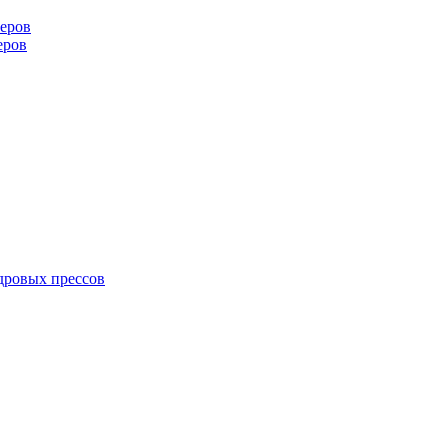
еров
еров
дровых прессов