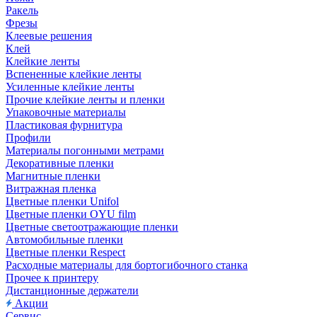
Ракель
Фрезы
Клеевые решения
Клей
Клейкие ленты
Вспененные клейкие ленты
Усиленные клейкие ленты
Прочие клейкие ленты и пленки
Упаковочные материалы
Пластиковая фурнитура
Профили
Материалы погонными метрами
Декоративные пленки
Магнитные пленки
Витражная пленка
Цветные пленки Unifol
Цветные пленки OYU film
Цветные светоотражающие пленки
Автомобильные пленки
Цветные пленки Respect
Расходные материалы для бортогибочного станка
Прочее к принтеру
Дистанционные держатели
Акции
Сервис