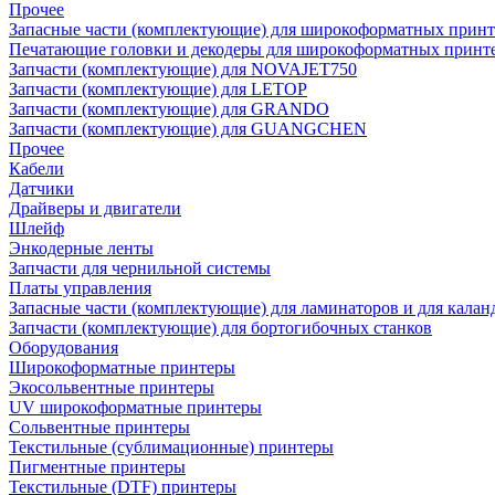
Прочее
Запасные части (комплектующие) для широкоформатных принт
Печатающие головки и декодеры для широкоформатных принт
Запчасти (комплектующие) для NOVAJET750
Запчасти (комплектующие) для LETOP
Запчасти (комплектующие) для GRANDO
Запчасти (комплектующие) для GUANGCHEN
Прочее
Кабели
Датчики
Драйверы и двигатели
Шлейф
Энкодерные ленты
Запчасти для чернильной системы
Платы управления
Запасные части (комплектующие) для ламинаторов и для калан
Запчасти (комплектующие) для бортогибочных станков
Оборудования
Широкоформатные принтеры
Экосольвентные принтеры
UV широкоформатные принтеры
Сольвентные принтеры
Текстильные (сублимационные) принтеры
Пигментные принтеры
Текстильные (DTF) принтеры