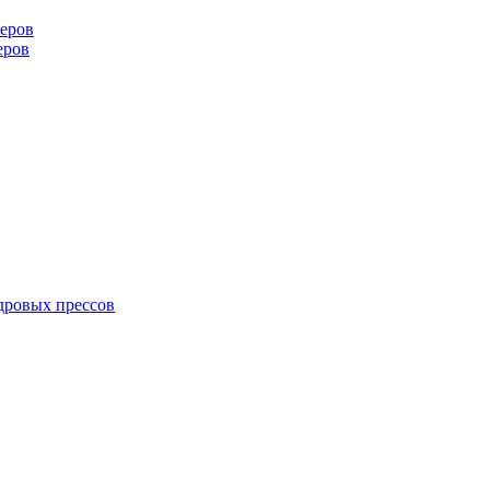
еров
еров
дровых прессов