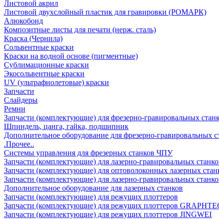
Листовой акрил
Листовой двухслойный пластик для гравировки (РОМАРК)
Алюкобонд
Композитные листы для печати (нерж. сталь)
Краска (Чернила)
Сольвентные краски
Краски на водной основе (пигментные)
Сублимационные краски
Экосольвентные краски
UV (ультрафиолетовые) краски
Запчасти
Слайдеры
Ремни
Запчасти (комплектующие) для фрезерно-гравировальных стан
Шпиндель, цанга, гайка, подшипник
Дополнительное оборудование для фрезерно-гравировальных с
.Прочее..
Системы управления для фрезерных станков ЧПУ
Запчасти (комплектующие) для лазерно-гравировальных станко
Запчасти (комплектующие) для оптоволоконных лазерных стан
Запчасти (комплектующие) для лазерно-гравировальных станк
Дополнительное оборудование для лазерных станков
Запчасти (комплектующие) для режущих плоттеров
Запчасти (комплектующие) для режущих плоттеров GRAPHTE
Запчасти (комплектующие) для режущих плоттеров JINGWEI