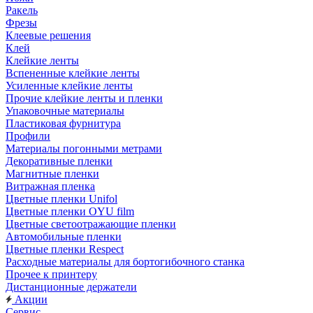
Ракель
Фрезы
Клеевые решения
Клей
Клейкие ленты
Вспененные клейкие ленты
Усиленные клейкие ленты
Прочие клейкие ленты и пленки
Упаковочные материалы
Пластиковая фурнитура
Профили
Материалы погонными метрами
Декоративные пленки
Магнитные пленки
Витражная пленка
Цветные пленки Unifol
Цветные пленки OYU film
Цветные светоотражающие пленки
Автомобильные пленки
Цветные пленки Respect
Расходные материалы для бортогибочного станка
Прочее к принтеру
Дистанционные держатели
Акции
Сервис