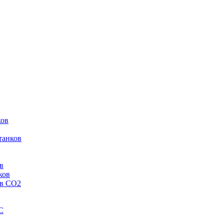
ков
танков
в
ков
ов CO2
C