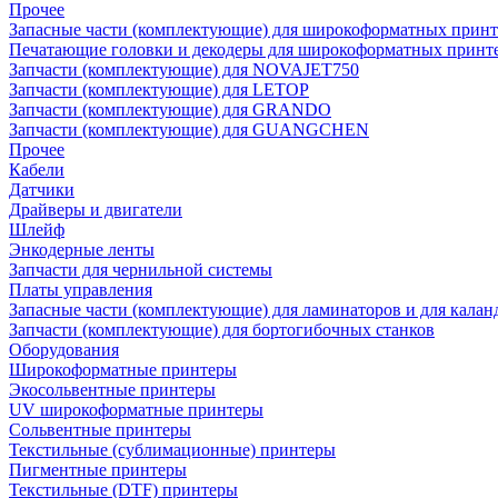
Прочее
Запасные части (комплектующие) для широкоформатных принт
Печатающие головки и декодеры для широкоформатных принт
Запчасти (комплектующие) для NOVAJET750
Запчасти (комплектующие) для LETOP
Запчасти (комплектующие) для GRANDO
Запчасти (комплектующие) для GUANGCHEN
Прочее
Кабели
Датчики
Драйверы и двигатели
Шлейф
Энкодерные ленты
Запчасти для чернильной системы
Платы управления
Запасные части (комплектующие) для ламинаторов и для калан
Запчасти (комплектующие) для бортогибочных станков
Оборудования
Широкоформатные принтеры
Экосольвентные принтеры
UV широкоформатные принтеры
Сольвентные принтеры
Текстильные (сублимационные) принтеры
Пигментные принтеры
Текстильные (DTF) принтеры