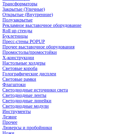
Трансформаторы
Закрытые (Уличные)
Открытые (Внутренние)
Полузакрытые
Рекламное выставочное оборудование
Roll up стенды
Буклетницы
Пресс-стены POPUP
Прочее выставочное оборудования
Промостолы/промостойки
Х-конструкции
Настольные холдеры
Световые короба
Голографические дисплеи
Световые рамки
Флагштоки
Светодиодные источники света
Светодиодные ленты
Светодиодные линейки
Светодиодные модули
Инструменты
Лезвие
Прочее
Люверсы и пробойники
Ножи