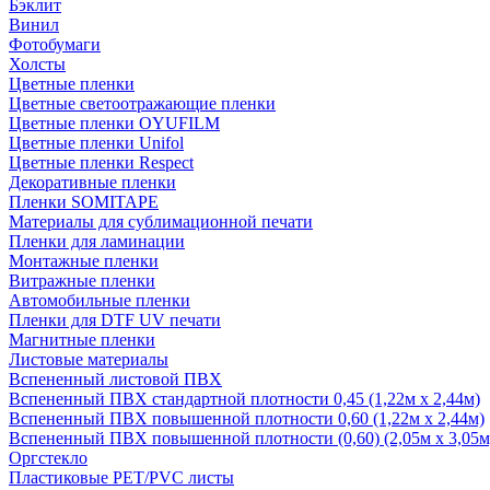
Бэклит
Винил
Фотобумаги
Холсты
Цветные пленки
Цветные светоотражающие пленки
Цветные пленки OYUFILM
Цветные пленки Unifol
Цветные пленки Respect
Декоративные пленки
Пленки SOMITAPE
Материалы для сублимационной печати
Пленки для ламинации
Монтажные пленки
Витражные пленки
Автомобильные пленки
Пленки для DTF UV печати
Магнитные пленки
Листовые материалы
Вспененный листовой ПВХ
Вспененный ПВХ стандартной плотности 0,45 (1,22м х 2,44м)
Вспененный ПВХ повышенной плотности 0,60 (1,22м х 2,44м)
Вспененный ПВХ повышенной плотности (0,60) (2,05м х 3,05м
Оргстекло
Пластиковые PET/PVC листы