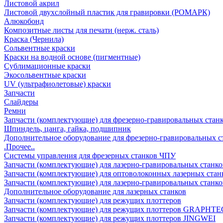
Листовой акрил
Листовой двухслойный пластик для гравировки (РОМАРК)
Алюкобонд
Композитные листы для печати (нерж. сталь)
Краска (Чернила)
Сольвентные краски
Краски на водной основе (пигментные)
Сублимационные краски
Экосольвентные краски
UV (ультрафиолетовые) краски
Запчасти
Слайдеры
Ремни
Запчасти (комплектующие) для фрезерно-гравировальных стан
Шпиндель, цанга, гайка, подшипник
Дополнительное оборудование для фрезерно-гравировальных с
.Прочее..
Системы управления для фрезерных станков ЧПУ
Запчасти (комплектующие) для лазерно-гравировальных станко
Запчасти (комплектующие) для оптоволоконных лазерных стан
Запчасти (комплектующие) для лазерно-гравировальных станк
Дополнительное оборудование для лазерных станков
Запчасти (комплектующие) для режущих плоттеров
Запчасти (комплектующие) для режущих плоттеров GRAPHTE
Запчасти (комплектующие) для режущих плоттеров JINGWEI