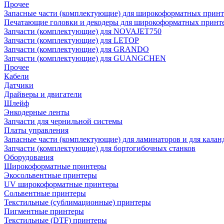
Прочее
Запасные части (комплектующие) для широкоформатных принт
Печатающие головки и декодеры для широкоформатных принт
Запчасти (комплектующие) для NOVAJET750
Запчасти (комплектующие) для LETOP
Запчасти (комплектующие) для GRANDO
Запчасти (комплектующие) для GUANGCHEN
Прочее
Кабели
Датчики
Драйверы и двигатели
Шлейф
Энкодерные ленты
Запчасти для чернильной системы
Платы управления
Запасные части (комплектующие) для ламинаторов и для калан
Запчасти (комплектующие) для бортогибочных станков
Оборудования
Широкоформатные принтеры
Экосольвентные принтеры
UV широкоформатные принтеры
Сольвентные принтеры
Текстильные (сублимационные) принтеры
Пигментные принтеры
Текстильные (DTF) принтеры