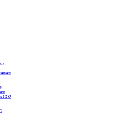
ков
танков
в
ков
ов CO2
C