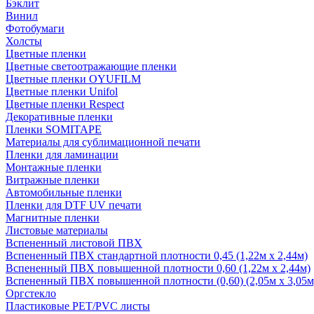
Бэклит
Винил
Фотобумаги
Холсты
Цветные пленки
Цветные светоотражающие пленки
Цветные пленки OYUFILM
Цветные пленки Unifol
Цветные пленки Respect
Декоративные пленки
Пленки SOMITAPE
Материалы для сублимационной печати
Пленки для ламинации
Монтажные пленки
Витражные пленки
Автомобильные пленки
Пленки для DTF UV печати
Магнитные пленки
Листовые материалы
Вспененный листовой ПВХ
Вспененный ПВХ стандартной плотности 0,45 (1,22м х 2,44м)
Вспененный ПВХ повышенной плотности 0,60 (1,22м х 2,44м)
Вспененный ПВХ повышенной плотности (0,60) (2,05м х 3,05м
Оргстекло
Пластиковые PET/PVC листы