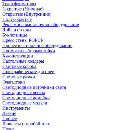
Трансформаторы
Закрытые (Уличные)
Открытые (Внутренние)
Полузакрытые
Рекламное выставочное оборудование
Roll up стенды
Буклетницы
Пресс-стены POPUP
Прочее выставочное оборудования
Промостолы/промостойки
Х-конструкции
Настольные холдеры
Световые короба
Голографические дисплеи
Световые рамки
Флагштоки
Светодиодные источники света
Светодиодные ленты
Светодиодные линейки
Светодиодные модули
Инструменты
Лезвие
Прочее
Люверсы и пробойники
Ножи