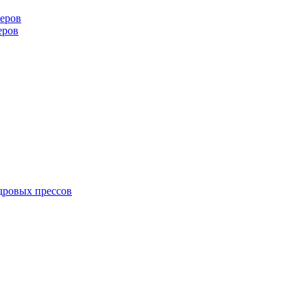
еров
еров
дровых прессов