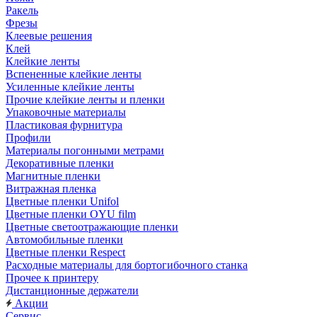
Ракель
Фрезы
Клеевые решения
Клей
Клейкие ленты
Вспененные клейкие ленты
Усиленные клейкие ленты
Прочие клейкие ленты и пленки
Упаковочные материалы
Пластиковая фурнитура
Профили
Материалы погонными метрами
Декоративные пленки
Магнитные пленки
Витражная пленка
Цветные пленки Unifol
Цветные пленки OYU film
Цветные светоотражающие пленки
Автомобильные пленки
Цветные пленки Respect
Расходные материалы для бортогибочного станка
Прочее к принтеру
Дистанционные держатели
Акции
Сервис