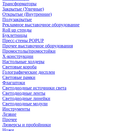
Трансформаторы
Закрытые (Уличные)
Открытые (Внутренние)
Полузакрытые
Рекламное выставочное оборудование
Roll up стенды
Буклетницы
Пресс-стены POPUP
Прочее выставочное оборудования
Промостолы/промостойки
Х-конструкции
Настольные холдеры
Световые короба
Голографические дисплеи
Световые рамки
Флагштоки
Светодиодные источники света
Светодиодные ленты
Светодиодные линейки
Светодиодные модули
Инструменты
Лезвие
Прочее
Люверсы и пробойники
Ножи