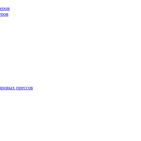
еров
еров
дровых прессов