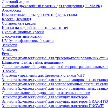
Листовой акрил
Листовой двухслойный пластик для гравировки (РОМАРК)
Алюкобонд
Композитные листы для печати (нерж. сталь)
Краска (Чернила)
Сольвентные краски
Краски на водной основе (пигментные)
Сублимационные краски
Экосольвентные краски
UV (ультрафиолетовые) краски
Запчасти
Слайдеры
Ремни
Запчасти (комплектующие) для фрезерно-гравировальных стан
Шпиндель, цанга, гайка, подшипник
Дополнительное оборудование для фрезерно-гравировальных с
.Прочее..
Системы управления для фрезерных станков ЧПУ
Запчасти (комплектующие) для лазерно-гравировальных станко
Запчасти (комплектующие) для оптоволоконных лазерных стан
Запчасти (комплектующие) для лазерно-гравировальных станк
Дополнительное оборудование для лазерных станков
Запчасти (комплектующие) для режущих плоттеров
Запчасти (комплектующие) для режущих плоттеров GRAPHTE
Запчасти (комплектующие) для режущих плоттеров JINGWEI