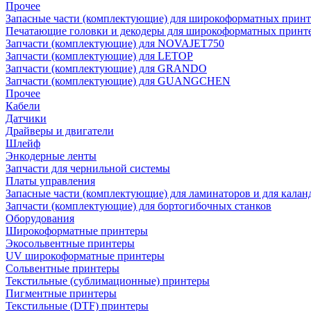
Прочее
Запасные части (комплектующие) для широкоформатных принт
Печатающие головки и декодеры для широкоформатных принт
Запчасти (комплектующие) для NOVAJET750
Запчасти (комплектующие) для LETOP
Запчасти (комплектующие) для GRANDO
Запчасти (комплектующие) для GUANGCHEN
Прочее
Кабели
Датчики
Драйверы и двигатели
Шлейф
Энкодерные ленты
Запчасти для чернильной системы
Платы управления
Запасные части (комплектующие) для ламинаторов и для калан
Запчасти (комплектующие) для бортогибочных станков
Оборудования
Широкоформатные принтеры
Экосольвентные принтеры
UV широкоформатные принтеры
Сольвентные принтеры
Текстильные (сублимационные) принтеры
Пигментные принтеры
Текстильные (DTF) принтеры