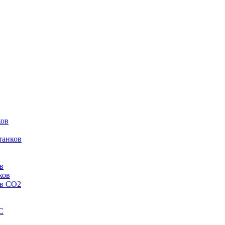
ков
танков
в
ков
ов CO2
C