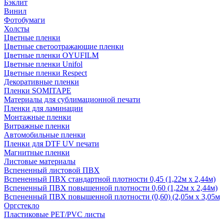
Бэклит
Винил
Фотобумаги
Холсты
Цветные пленки
Цветные светоотражающие пленки
Цветные пленки OYUFILM
Цветные пленки Unifol
Цветные пленки Respect
Декоративные пленки
Пленки SOMITAPE
Материалы для сублимационной печати
Пленки для ламинации
Монтажные пленки
Витражные пленки
Автомобильные пленки
Пленки для DTF UV печати
Магнитные пленки
Листовые материалы
Вспененный листовой ПВХ
Вспененный ПВХ стандартной плотности 0,45 (1,22м х 2,44м)
Вспененный ПВХ повышенной плотности 0,60 (1,22м х 2,44м)
Вспененный ПВХ повышенной плотности (0,60) (2,05м х 3,05м
Оргстекло
Пластиковые PET/PVC листы