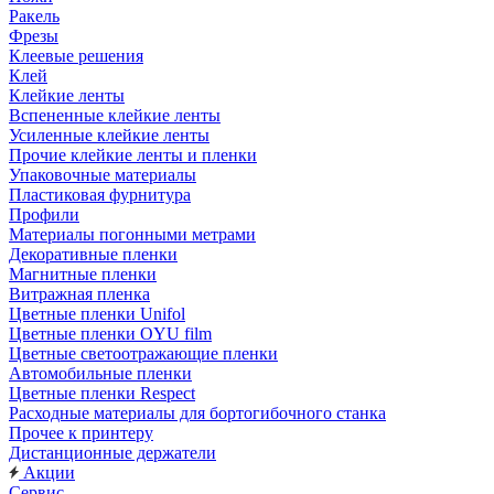
Ракель
Фрезы
Клеевые решения
Клей
Клейкие ленты
Вспененные клейкие ленты
Усиленные клейкие ленты
Прочие клейкие ленты и пленки
Упаковочные материалы
Пластиковая фурнитура
Профили
Материалы погонными метрами
Декоративные пленки
Магнитные пленки
Витражная пленка
Цветные пленки Unifol
Цветные пленки OYU film
Цветные светоотражающие пленки
Автомобильные пленки
Цветные пленки Respect
Расходные материалы для бортогибочного станка
Прочее к принтеру
Дистанционные держатели
Акции
Сервис