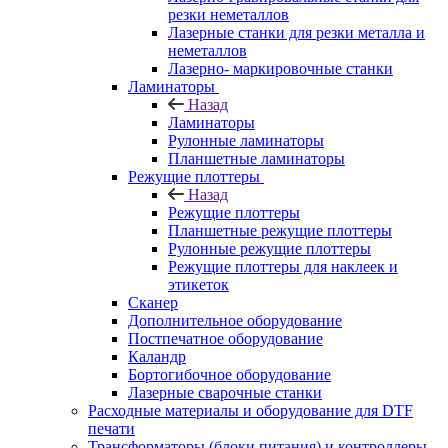
резки неметаллов
Лазерные станки для резки металла и
неметаллов
Лазерно- маркировочные станки
Ламинаторы
Назад
Ламинаторы
Рулонные ламинаторы
Планшетные ламинаторы
Режущие плоттеры
Назад
Режущие плоттеры
Планшетные режущие плоттеры
Рулонные режущие плоттеры
Режущие плоттеры для наклеек и
этикеток
Сканер
Дополнительное оборудование
Постпечатное оборудование
Каландр
Бортогибочное оборудование
Лазерные сварочные станки
Расходные материалы и оборудование для DTF
печати
Трансформаторы (блоки питания) и контроллеры