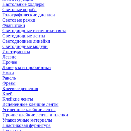
Настольные холдеры
Световые короба
Голографические дисплеи
Световые рамки
Флагштоки
Светодиодные источники света
Светодиодные ленты
Светодиодные линейки
Светодиодные модули
Инструменты
Лезвие
Прочее
Люверсы и пробойники
Ножи
Ракель
Фрезы
Клеевые решения
Клей
Клейкие ленты
Вспененные клейкие ленты
Усиленные клейкие ленты
Прочие клейкие ленты и пленки
Упаковочные материалы
Пластиковая фурнитура
Профили