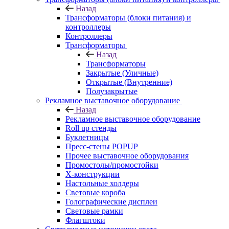
Назад
Трансформаторы (блоки питания) и
контроллеры
Контроллеры
Трансформаторы
Назад
Трансформаторы
Закрытые (Уличные)
Открытые (Внутренние)
Полузакрытые
Рекламное выставочное оборудование
Назад
Рекламное выставочное оборудование
Roll up стенды
Буклетницы
Пресс-стены POPUP
Прочее выставочное оборудования
Промостолы/промостойки
Х-конструкции
Настольные холдеры
Световые короба
Голографические дисплеи
Световые рамки
Флагштоки