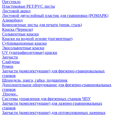
Оргстекло
Пластиковые PET/PVC листы
Листовой акрил
Листовой двухслойный пластик для гравировки (РОМАРК)
Алюкобонд
Композитные листы для печати (нерж. сталь)
Краска (Чернила)
Сольвентные краски
Краски на водной основе (пигментные)
Сублимационные краски
Экосольвентные краски
UV (ультрафиолетовые) краски
Запчасти
Слайдеры
Ремни
Запчасти (комплектующие) для фрезерно-гравировальных
станков
Шпиндель, цанга, гайка, подшипник
Дополнительное оборудование для фрезерно-гравировальных
станков
.Прочее..
Системы управления для фрезерных станков ЧПУ
Запчасти (комплектующие) для лазерно-гравировальных
станков
Запчасти (комплектующие) для оптоволоконных лазерных