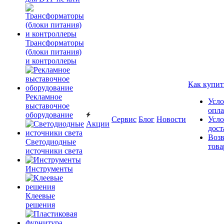
Трансформаторы
(блоки питания)
и контроллеры
Как купит
Рекламное
Усло
выставочное
опл
оборудование
Сервис
Блог
Новости
Усло
Акции
дост
Возв
Светодиодные
това
источники света
Инструменты
Клеевые
решения