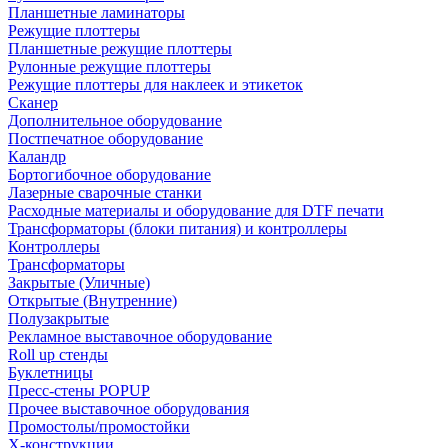
Планшетные ламинаторы
Режущие плоттеры
Планшетные режущие плоттеры
Рулонные режущие плоттеры
Режущие плоттеры для наклеек и этикеток
Сканер
Дополнительное оборудование
Постпечатное оборудование
Каландр
Бортогибочное оборудование
Лазерные сварочные станки
Расходные материалы и оборудование для DTF печати
Трансформаторы (блоки питания) и контроллеры
Контроллеры
Трансформаторы
Закрытые (Уличные)
Открытые (Внутренние)
Полузакрытые
Рекламное выставочное оборудование
Roll up стенды
Буклетницы
Пресс-стены POPUP
Прочее выставочное оборудования
Промостолы/промостойки
Х-конструкции