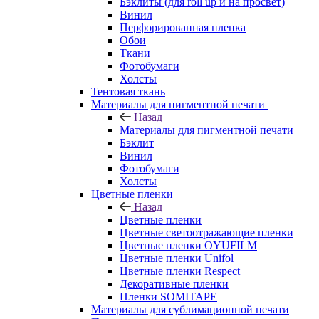
Бэклиты (для roll up и на просвет)
Винил
Перфорированная пленка
Обои
Ткани
Фотобумаги
Холсты
Тентовая ткань
Материалы для пигментной печати
Назад
Материалы для пигментной печати
Бэклит
Винил
Фотобумаги
Холсты
Цветные пленки
Назад
Цветные пленки
Цветные светоотражающие пленки
Цветные пленки OYUFILM
Цветные пленки Unifol
Цветные пленки Respect
Декоративные пленки
Пленки SOMITAPE
Материалы для сублимационной печати