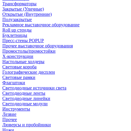
Трансформаторы
Закрытые (Уличные)
Открытые (Внутренние)
Полузакрытые
Рекламное выставочное оборудование
Roll up стенды
Буклетницы
Пресс-стены POPUP
Прочее выставочное оборудования
Промостолы/промостойки
Х-конструкции
Настольные холдеры
Световые короба
Голографические дисплеи
Световые рамки
Флагштоки
Светодиодные источники света
Светодиодные ленты
Светодиодные линейки
Светодиодные модули
Инструменты
Лезвие
Прочее
Люверсы и пробойники
Ножи