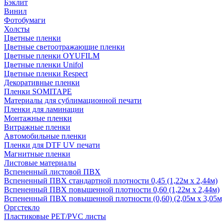
Бэклит
Винил
Фотобумаги
Холсты
Цветные пленки
Цветные светоотражающие пленки
Цветные пленки OYUFILM
Цветные пленки Unifol
Цветные пленки Respect
Декоративные пленки
Пленки SOMITAPE
Материалы для сублимационной печати
Пленки для ламинации
Монтажные пленки
Витражные пленки
Автомобильные пленки
Пленки для DTF UV печати
Магнитные пленки
Листовые материалы
Вспененный листовой ПВХ
Вспененный ПВХ стандартной плотности 0,45 (1,22м х 2,44м)
Вспененный ПВХ повышенной плотности 0,60 (1,22м х 2,44м)
Вспененный ПВХ повышенной плотности (0,60) (2,05м х 3,05м
Оргстекло
Пластиковые PET/PVC листы