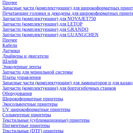
Прочее
Запасные части (комплектующие) для широкоформатных принт
Печатающие головки и декодеры для широкоформатных принт
Запчасти (комплектующие) для NOVAJET750
Запчасти (комплектующие) для LETOP
Запчасти (комплектующие) для GRANDO
Запчасти (комплектующие) для GUANGCHEN
Прочее
Кабели
Датчики
Драйверы и двигатели
Шлейф
Энкодерные ленты
Запчасти для чернильной системы
Платы управления
Запасные части (комплектующие) для ламинаторов и для калан
Запчасти (комплектующие) для бортогибочных станков
Оборудования
Широкоформатные принтеры
Экосольвентные принтеры
UV широкоформатные принтеры
Сольвентные принтеры
Текстильные (сублимационные) принтеры
Пигментные принтеры
Текстильные (DTF) принтеры