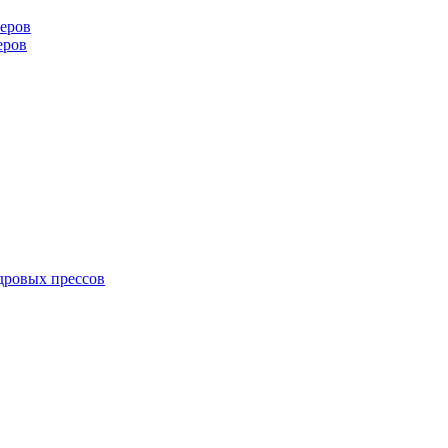
еров
еров
дровых прессов