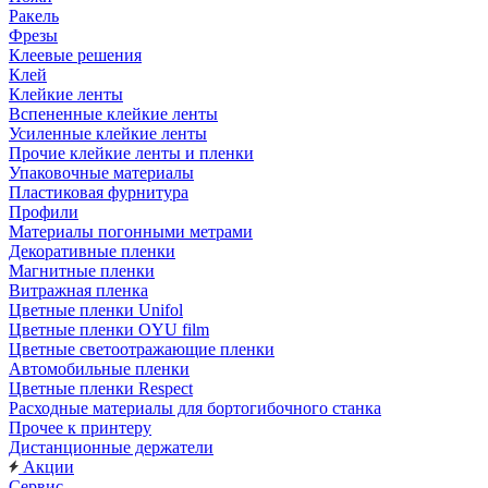
Ракель
Фрезы
Клеевые решения
Клей
Клейкие ленты
Вспененные клейкие ленты
Усиленные клейкие ленты
Прочие клейкие ленты и пленки
Упаковочные материалы
Пластиковая фурнитура
Профили
Материалы погонными метрами
Декоративные пленки
Магнитные пленки
Витражная пленка
Цветные пленки Unifol
Цветные пленки OYU film
Цветные светоотражающие пленки
Автомобильные пленки
Цветные пленки Respect
Расходные материалы для бортогибочного станка
Прочее к принтеру
Дистанционные держатели
Акции
Сервис