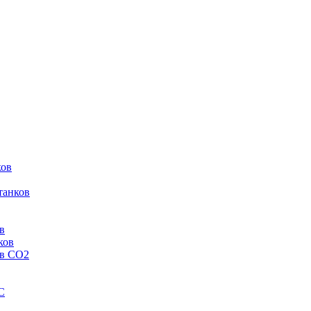
ков
танков
в
ков
ов CO2
C