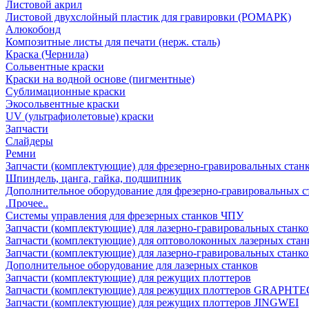
Листовой акрил
Листовой двухслойный пластик для гравировки (РОМАРК)
Алюкобонд
Композитные листы для печати (нерж. сталь)
Краска (Чернила)
Сольвентные краски
Краски на водной основе (пигментные)
Сублимационные краски
Экосольвентные краски
UV (ультрафиолетовые) краски
Запчасти
Слайдеры
Ремни
Запчасти (комплектующие) для фрезерно-гравировальных стан
Шпиндель, цанга, гайка, подшипник
Дополнительное оборудование для фрезерно-гравировальных с
.Прочее..
Системы управления для фрезерных станков ЧПУ
Запчасти (комплектующие) для лазерно-гравировальных станко
Запчасти (комплектующие) для оптоволоконных лазерных стан
Запчасти (комплектующие) для лазерно-гравировальных станк
Дополнительное оборудование для лазерных станков
Запчасти (комплектующие) для режущих плоттеров
Запчасти (комплектующие) для режущих плоттеров GRAPHTE
Запчасти (комплектующие) для режущих плоттеров JINGWEI