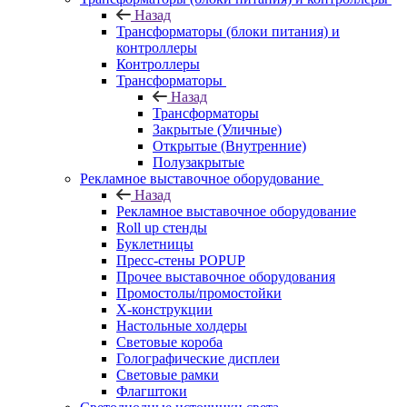
Назад
Трансформаторы (блоки питания) и
контроллеры
Контроллеры
Трансформаторы
Назад
Трансформаторы
Закрытые (Уличные)
Открытые (Внутренние)
Полузакрытые
Рекламное выставочное оборудование
Назад
Рекламное выставочное оборудование
Roll up стенды
Буклетницы
Пресс-стены POPUP
Прочее выставочное оборудования
Промостолы/промостойки
Х-конструкции
Настольные холдеры
Световые короба
Голографические дисплеи
Световые рамки
Флагштоки