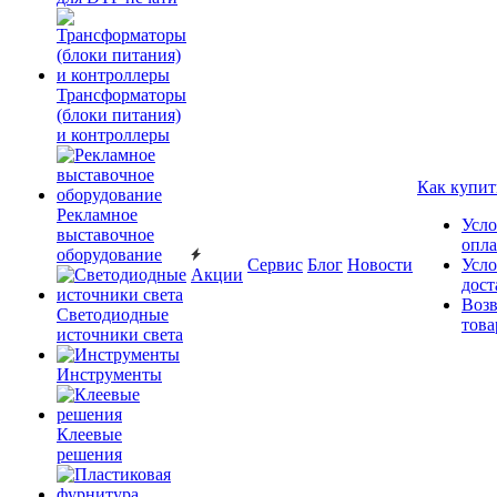
Трансформаторы
(блоки питания)
и контроллеры
Как купит
Рекламное
Усло
выставочное
опл
оборудование
Сервис
Блог
Новости
Усло
Акции
дост
Возв
Светодиодные
това
источники света
Инструменты
Клеевые
решения