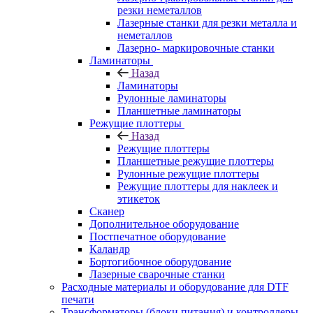
резки неметаллов
Лазерные станки для резки металла и
неметаллов
Лазерно- маркировочные станки
Ламинаторы
Назад
Ламинаторы
Рулонные ламинаторы
Планшетные ламинаторы
Режущие плоттеры
Назад
Режущие плоттеры
Планшетные режущие плоттеры
Рулонные режущие плоттеры
Режущие плоттеры для наклеек и
этикеток
Сканер
Дополнительное оборудование
Постпечатное оборудование
Каландр
Бортогибочное оборудование
Лазерные сварочные станки
Расходные материалы и оборудование для DTF
печати
Трансформаторы (блоки питания) и контроллеры