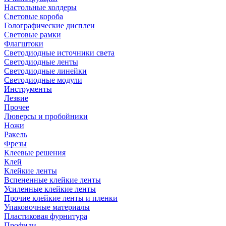
Настольные холдеры
Световые короба
Голографические дисплеи
Световые рамки
Флагштоки
Светодиодные источники света
Светодиодные ленты
Светодиодные линейки
Светодиодные модули
Инструменты
Лезвие
Прочее
Люверсы и пробойники
Ножи
Ракель
Фрезы
Клеевые решения
Клей
Клейкие ленты
Вспененные клейкие ленты
Усиленные клейкие ленты
Прочие клейкие ленты и пленки
Упаковочные материалы
Пластиковая фурнитура
Профили