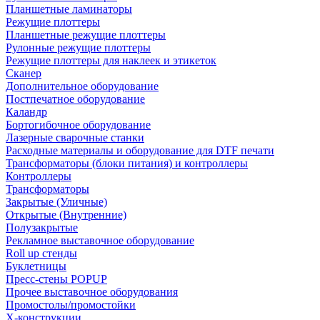
Планшетные ламинаторы
Режущие плоттеры
Планшетные режущие плоттеры
Рулонные режущие плоттеры
Режущие плоттеры для наклеек и этикеток
Сканер
Дополнительное оборудование
Постпечатное оборудование
Каландр
Бортогибочное оборудование
Лазерные сварочные станки
Расходные материалы и оборудование для DTF печати
Трансформаторы (блоки питания) и контроллеры
Контроллеры
Трансформаторы
Закрытые (Уличные)
Открытые (Внутренние)
Полузакрытые
Рекламное выставочное оборудование
Roll up стенды
Буклетницы
Пресс-стены POPUP
Прочее выставочное оборудования
Промостолы/промостойки
Х-конструкции