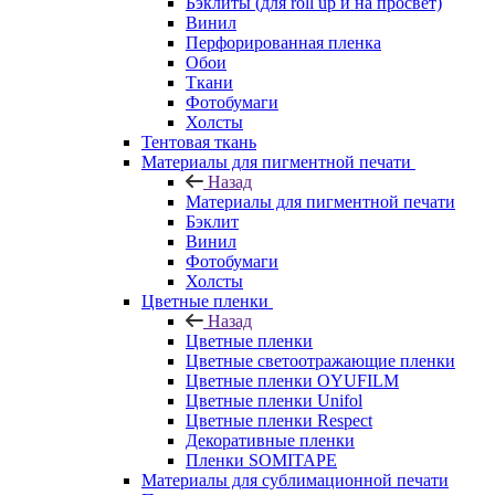
Бэклиты (для roll up и на просвет)
Винил
Перфорированная пленка
Обои
Ткани
Фотобумаги
Холсты
Тентовая ткань
Материалы для пигментной печати
Назад
Материалы для пигментной печати
Бэклит
Винил
Фотобумаги
Холсты
Цветные пленки
Назад
Цветные пленки
Цветные светоотражающие пленки
Цветные пленки OYUFILM
Цветные пленки Unifol
Цветные пленки Respect
Декоративные пленки
Пленки SOMITAPE
Материалы для сублимационной печати