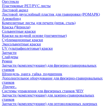
Оргстекло
Пластиковые PET/PVC листы
Листовой акрил
Листовой двухслойный пластик для гравировки (РОМАРК)
Алюкобонд
Композитные листы для печати (нерж. сталь)
Краска (Чернила)
Сольвентные краски
Краски на водной основе (пигментные)
Сублимационные краски
Экосольвентные краски
UV (ультрафиолетовые) краски
Запчасти
Слайдеры
Ремни
Запчасти (комплектующие) для фрезерно-гравировальных
станков
Шпиндель, цанга, гайка, подшипник
Дополнительное оборудование для фрезерно-гравировальных
станков
.Прочее..
Системы управления для фрезерных станков ЧПУ
Запчасти (комплектующие) для лазерно-гравировальных
станков
Запчасти (комплектующие) для оптоволоконных лазерных