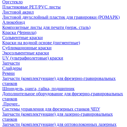
Оргстекло
Пластиковые PET/PVC листы
Листовой акрил
Листовой двухслойный пластик для гравировки (РОМАРК)
Алюкобонд
Композитные листы для печати (нерж. сталь)
Краска (Чернила)
Сольвентные краски
Краски на водной основе (пигментные)
Сублимационные краски
Экосольвентные краски
UV (ультрафиолетовые) краски
Запчасти
Слайдеры
Ремни
Запчасти (комплектующие) для фрезерно-гравировальных
станков
Шпиндель, цанга, гайка, подшипник
Дополнительное оборудование для фрезерно-гравировальных
станков
.Прочее..
Системы управления для фрезерных станков ЧПУ
Запчасти (комплектующие) для лазерно-гравировальных
станков
Запчасти (комплектующие) для оптоволоконных лазерных