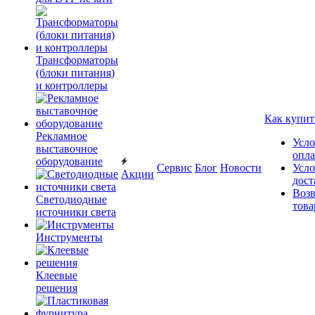
Трансформаторы
(блоки питания)
и контроллеры
Как купит
Рекламное
Усло
выставочное
опл
оборудование
Сервис
Блог
Новости
Усло
Акции
дост
Возв
Светодиодные
това
источники света
Инструменты
Клеевые
решения