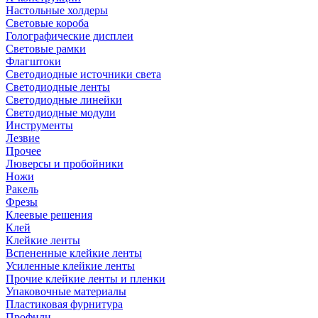
Настольные холдеры
Световые короба
Голографические дисплеи
Световые рамки
Флагштоки
Светодиодные источники света
Светодиодные ленты
Светодиодные линейки
Светодиодные модули
Инструменты
Лезвие
Прочее
Люверсы и пробойники
Ножи
Ракель
Фрезы
Клеевые решения
Клей
Клейкие ленты
Вспененные клейкие ленты
Усиленные клейкие ленты
Прочие клейкие ленты и пленки
Упаковочные материалы
Пластиковая фурнитура
Профили