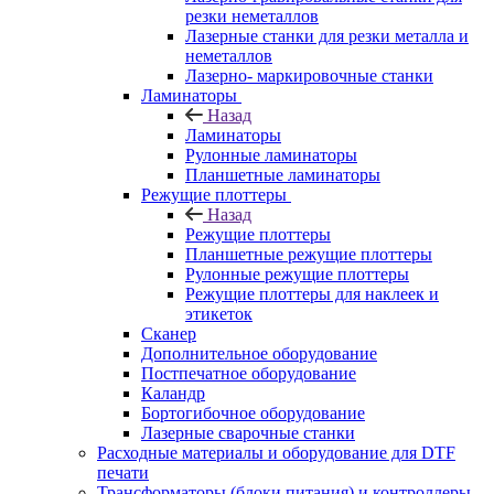
резки неметаллов
Лазерные станки для резки металла и
неметаллов
Лазерно- маркировочные станки
Ламинаторы
Назад
Ламинаторы
Рулонные ламинаторы
Планшетные ламинаторы
Режущие плоттеры
Назад
Режущие плоттеры
Планшетные режущие плоттеры
Рулонные режущие плоттеры
Режущие плоттеры для наклеек и
этикеток
Сканер
Дополнительное оборудование
Постпечатное оборудование
Каландр
Бортогибочное оборудование
Лазерные сварочные станки
Расходные материалы и оборудование для DTF
печати
Трансформаторы (блоки питания) и контроллеры