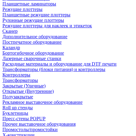
Планшетные ламинаторы
Режущие плоттеры
Планшетные режущие плоттеры
Рулонные режущие плоттеры
Режущие плоттеры для наклеек и этикеток
Сканер
Дополнительное оборудование
Постпечатное оборудование
Каландр
Бортогибочное оборудование
Лазерные сварочные станки
Расходные материалы и оборудование для DTF печати
Трансформаторы (блоки питания) и контроллеры
Контроллеры
Трансформаторы
Закрытые (Уличные)
Открытые (Внутренние)
Полузакрытые
Рекламное выставочное оборудование
Roll up стенды
Буклетницы
Пресс-стены POPUP
Прочее выставочное оборудования
Промостолы/промостойки
Х-конструкции