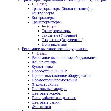
Назад
Трансформаторы (блоки питания) и
контроллеры
Контроллеры
Трансформаторы
Назад
Трансформаторы
Закрытые (Уличные)
Открытые (Внутренние)
Полузакрытые
Рекламное выставочное оборудование
Назад
Рекламное выставочное оборудование
Roll up стенды
Буклетницы
Пресс-стены POPUP
Прочее выставочное оборудования
Промостолы/промостойки
Х-конструкции
Настольные холдеры
Световые короба
Голографические дисплеи
Световые рамки
Флагштоки