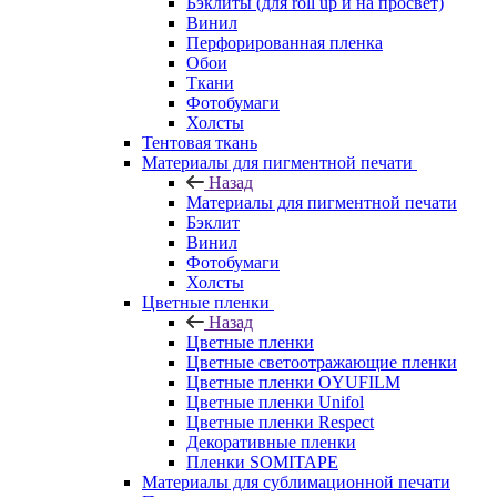
Бэклиты (для roll up и на просвет)
Винил
Перфорированная пленка
Обои
Ткани
Фотобумаги
Холсты
Тентовая ткань
Материалы для пигментной печати
Назад
Материалы для пигментной печати
Бэклит
Винил
Фотобумаги
Холсты
Цветные пленки
Назад
Цветные пленки
Цветные светоотражающие пленки
Цветные пленки OYUFILM
Цветные пленки Unifol
Цветные пленки Respect
Декоративные пленки
Пленки SOMITAPE
Материалы для сублимационной печати