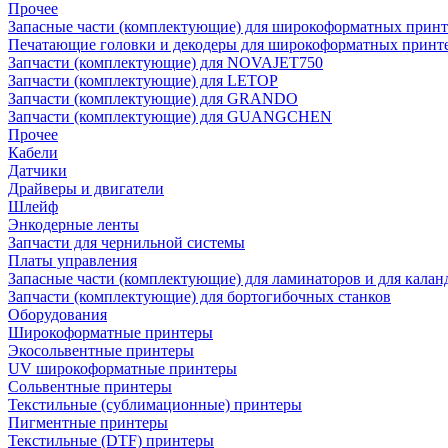
Прочее
Запасные части (комплектующие) для широкоформатных принт
Печатающие головки и декодеры для широкоформатных принт
Запчасти (комплектующие) для NOVAJET750
Запчасти (комплектующие) для LETOP
Запчасти (комплектующие) для GRANDO
Запчасти (комплектующие) для GUANGCHEN
Прочее
Кабели
Датчики
Драйверы и двигатели
Шлейф
Энкодерные ленты
Запчасти для чернильной системы
Платы управления
Запасные части (комплектующие) для ламинаторов и для калан
Запчасти (комплектующие) для бортогибочных станков
Оборудования
Широкоформатные принтеры
Экосольвентные принтеры
UV широкоформатные принтеры
Сольвентные принтеры
Текстильные (сублимационные) принтеры
Пигментные принтеры
Текстильные (DTF) принтеры