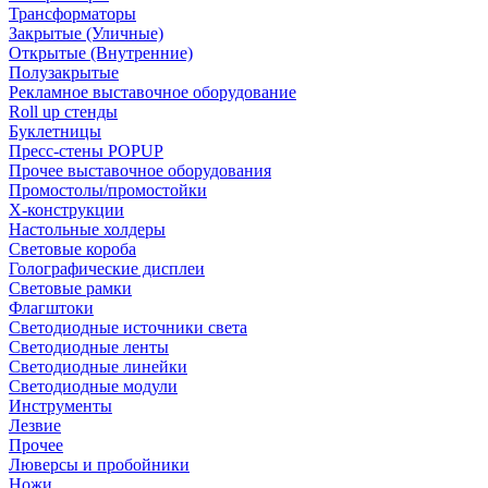
Трансформаторы
Закрытые (Уличные)
Открытые (Внутренние)
Полузакрытые
Рекламное выставочное оборудование
Roll up стенды
Буклетницы
Пресс-стены POPUP
Прочее выставочное оборудования
Промостолы/промостойки
Х-конструкции
Настольные холдеры
Световые короба
Голографические дисплеи
Световые рамки
Флагштоки
Светодиодные источники света
Светодиодные ленты
Светодиодные линейки
Светодиодные модули
Инструменты
Лезвие
Прочее
Люверсы и пробойники
Ножи