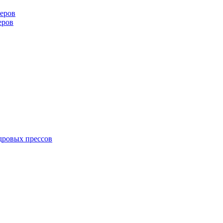
еров
еров
дровых прессов