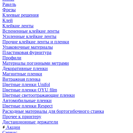
Ракель
Фрезы
Клеевые решения
Клей
Клейкие ленты
Вспененные клейкие ленты
Усиленные клейкие ленты
Прочие клейкие ленты и пленки
Упаковочные материалы
Пластиковая фурнитура
Профили
Материалы погонными метрами
Декоративные пленки
Магнитные пленки
Витражная пленка
Цветные пленки Unifol
Цветные пленки OYU film
Цветные светоотражающие пленки
Автомобильные пленки
Цветные пленки Respect
Расходные материалы для бортогибочного станка
Прочее к принтеру
Дистанционные держатели
Акции
Сервис