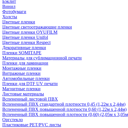
Бэклит
Винил
Фотобумаги
Холсты
Цветные пленки
Цветные светоотражающие пленки
Цветные пленки OYUFILM
Цветные пленки Unifol
Цветные пленки Respect
Декоративные пленки
Пленки SOMITAPE
Материалы для сублимационной печати
Пленки для ламинации
Монтажные пленки
Витражные пленки
Автомобильные пленки
Пленки для DTF UV печати
Магнитные пленки
Листовые материалы
Вспененный листовой ПВХ
Вспененный ПВХ стандартной плотности 0,45 (1,22м х 2,44м)
Вспененный ПВХ повышенной плотности 0,60 (1,22м х 2,44м)
Вспененный ПВХ повышенной плотности (0,60) (2,05м х 3,05м
Оргстекло
Пластиковые PET/PVC листы