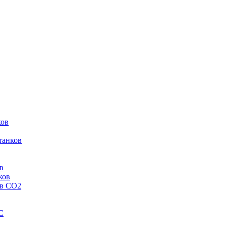
ков
танков
в
ков
ов CO2
C