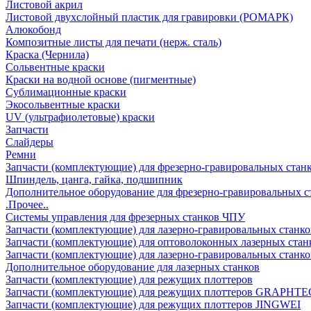
Листовой акрил
Листовой двухслойный пластик для гравировки (РОМАРК)
Алюкобонд
Композитные листы для печати (нерж. сталь)
Краска (Чернила)
Сольвентные краски
Краски на водной основе (пигментные)
Сублимационные краски
Экосольвентные краски
UV (ультрафиолетовые) краски
Запчасти
Слайдеры
Ремни
Запчасти (комплектующие) для фрезерно-гравировальных стан
Шпиндель, цанга, гайка, подшипник
Дополнительное оборудование для фрезерно-гравировальных с
.Прочее..
Системы управления для фрезерных станков ЧПУ
Запчасти (комплектующие) для лазерно-гравировальных станко
Запчасти (комплектующие) для оптоволоконных лазерных стан
Запчасти (комплектующие) для лазерно-гравировальных станк
Дополнительное оборудование для лазерных станков
Запчасти (комплектующие) для режущих плоттеров
Запчасти (комплектующие) для режущих плоттеров GRAPHTE
Запчасти (комплектующие) для режущих плоттеров JINGWEI