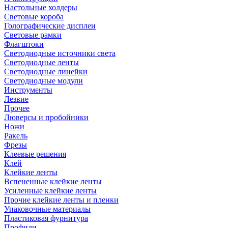
Настольные холдеры
Световые короба
Голографические дисплеи
Световые рамки
Флагштоки
Светодиодные источники света
Светодиодные ленты
Светодиодные линейки
Светодиодные модули
Инструменты
Лезвие
Прочее
Люверсы и пробойники
Ножи
Ракель
Фрезы
Клеевые решения
Клей
Клейкие ленты
Вспененные клейкие ленты
Усиленные клейкие ленты
Прочие клейкие ленты и пленки
Упаковочные материалы
Пластиковая фурнитура
Профили