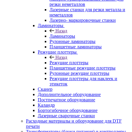
резки неметаллов
Лазерные станки для резки металла и
неметаллов
Лазерно- маркировочные станки
Ламинаторы
Назад
Ламинаторы
Рулонные ламинаторы
Планшетные ламинаторы
Режущие плоттеры
Назад
Режущие плоттеры
Планшетные режущие плоттеры
Рулонные режущие плоттеры
Режущие плоттеры для наклеек и
этикеток
Сканер
Дополнительное оборудование
Постпечатное оборудование
Каландр
Бортогибочное оборудование
Лазерные сварочные станки
Расходные материалы и оборудование для DTF
печати
Трансформаторы (блоки питания) и контроллеры