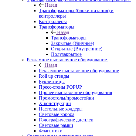
Назад
Трансформаторы (блоки питания) и
контроллеры
Контроллеры
Трансформаторы
Назад
Трансформаторы
Закрытые (Уличные)
Открытые (Внутренние)
Полузакрытые
Рекламное выставочное оборудование
Назад
Рекламное выставочное оборудование
Roll up стенды
Буклетницы
Пресс-стены POPUP
Прочее выставочное оборудования
Промостолы/промостойки
Х-конструкции
Настольные холдеры
Световые короба
Голографические дисплеи
Световые рамки
Флагштоки