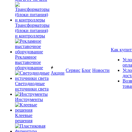
Трансформаторы
(блоки питания)
и контроллеры
Как купит
Рекламное
Усло
выставочное
опл
оборудование
Сервис
Блог
Новости
Усло
Акции
дост
Возв
Светодиодные
това
источники света
Инструменты
Клеевые
решения