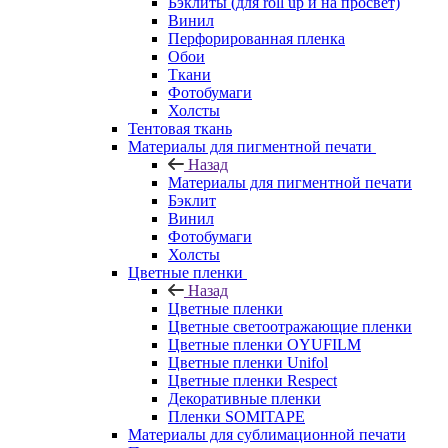
Бэклиты (для roll up и на просвет)
Винил
Перфорированная пленка
Обои
Ткани
Фотобумаги
Холсты
Тентовая ткань
Материалы для пигментной печати
Назад
Материалы для пигментной печати
Бэклит
Винил
Фотобумаги
Холсты
Цветные пленки
Назад
Цветные пленки
Цветные светоотражающие пленки
Цветные пленки OYUFILM
Цветные пленки Unifol
Цветные пленки Respect
Декоративные пленки
Пленки SOMITAPE
Материалы для сублимационной печати