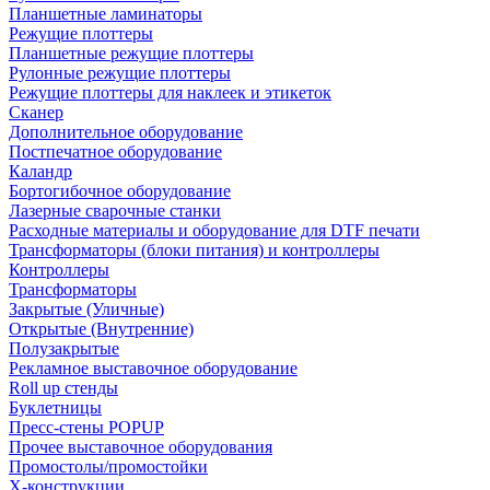
Планшетные ламинаторы
Режущие плоттеры
Планшетные режущие плоттеры
Рулонные режущие плоттеры
Режущие плоттеры для наклеек и этикеток
Сканер
Дополнительное оборудование
Постпечатное оборудование
Каландр
Бортогибочное оборудование
Лазерные сварочные станки
Расходные материалы и оборудование для DTF печати
Трансформаторы (блоки питания) и контроллеры
Контроллеры
Трансформаторы
Закрытые (Уличные)
Открытые (Внутренние)
Полузакрытые
Рекламное выставочное оборудование
Roll up стенды
Буклетницы
Пресс-стены POPUP
Прочее выставочное оборудования
Промостолы/промостойки
Х-конструкции