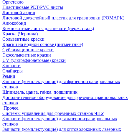
Оргстекло
Пластиковые PET/PVC листы
Листовой акрил
Листовой двухслойный пластик для гравировки (РОМАРК)
Алюкобонд
Композитные листы для печати (нерж. сталь)
Краска (Чернила)
Сольвентные краски
Краски на водной основе (пигментные)
Сублимационные краски
Экосольвентные краски
UV (ультрафиолетовые) краски
Запчасти
Слайдеры
Ремни
Запчасти (комплектующие) для фрезерно-гравировальных
станков
Шпиндель, цанга, гайка, подшипник
Дополнительное оборудование для фрезерно-гравировальных
станков
.Прочее..
Системы управления для фрезерных станков ЧПУ
Запчасти (комплектующие) для лазерно-гравировальных
станков
Запчасти (комплектующие) для оптоволоконных лазерных