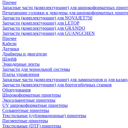
Прочее
Запасные части (комплектующие) для широкоформатных принт
Печатающие головки и декодеры для широкоформатных принт
Запчасти (комплектующие) для NOVAJET750
Запчасти (комплектующие) для LETOP
Запчасти (комплектующие) для GRANDO
Запчасти (комплектующие) для GUANGCHEN
Прочее
Кабели
Датчики
Драйверы и двигатели
Шлейф
Энкодерные ленты
Запчасти для чернильной системы
Платы управления
Запасные части (комплектующие) для ламинаторов и для калан
Запчасти (комплектующие) для бортогибочных станков
Оборудования
Широкоформатные принтеры
Экосольвентные принтеры
UV широкоформатные принтеры
Сольвентные принтеры
Текстильные (сублимационные) принтеры
Пигментные принтеры
Текстильные (DTF) принтеры