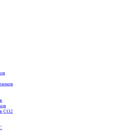
ков
танков
в
ков
ов CO2
C