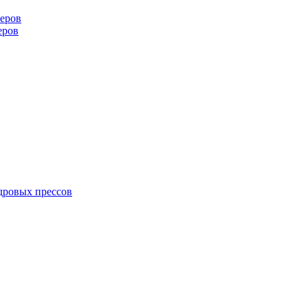
еров
еров
дровых прессов