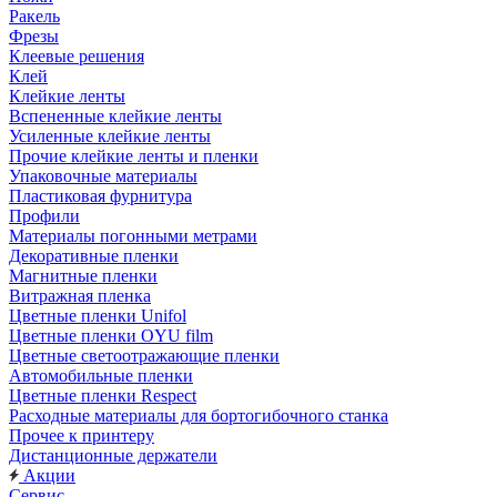
Ракель
Фрезы
Клеевые решения
Клей
Клейкие ленты
Вспененные клейкие ленты
Усиленные клейкие ленты
Прочие клейкие ленты и пленки
Упаковочные материалы
Пластиковая фурнитура
Профили
Материалы погонными метрами
Декоративные пленки
Магнитные пленки
Витражная пленка
Цветные пленки Unifol
Цветные пленки OYU film
Цветные светоотражающие пленки
Автомобильные пленки
Цветные пленки Respect
Расходные материалы для бортогибочного станка
Прочее к принтеру
Дистанционные держатели
Акции
Сервис