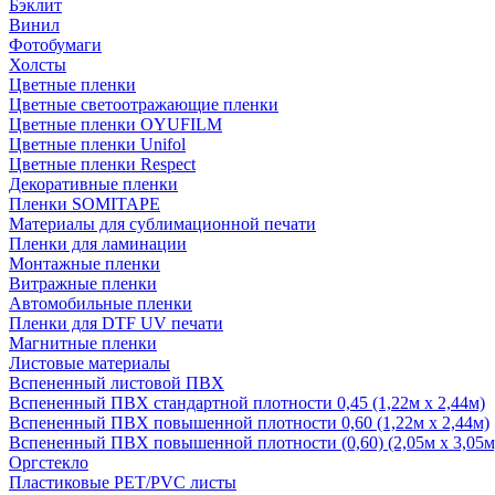
Бэклит
Винил
Фотобумаги
Холсты
Цветные пленки
Цветные светоотражающие пленки
Цветные пленки OYUFILM
Цветные пленки Unifol
Цветные пленки Respect
Декоративные пленки
Пленки SOMITAPE
Материалы для сублимационной печати
Пленки для ламинации
Монтажные пленки
Витражные пленки
Автомобильные пленки
Пленки для DTF UV печати
Магнитные пленки
Листовые материалы
Вспененный листовой ПВХ
Вспененный ПВХ стандартной плотности 0,45 (1,22м х 2,44м)
Вспененный ПВХ повышенной плотности 0,60 (1,22м х 2,44м)
Вспененный ПВХ повышенной плотности (0,60) (2,05м х 3,05м
Оргстекло
Пластиковые PET/PVC листы