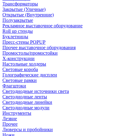
Трансформаторы
Закрытые (Уличные)
Открытые (Внутренние)
Полузакрытые
Рекламное выставочное оборудование
Roll up стенды
Буклетницы
Пресс-стены POPUP
Прочее выставочное оборудования
Промостолы/промостойки
Х-конструкции
Настольные холдеры
Световые короба
Голографические дисплеи
Световые рамки
Флагштоки
Светодиодные источники света
Светодиодные ленты
Светодиодные линейки
Светодиодные модули
Инструменты
Лезвие
Прочее
Люверсы и пробойники
Ножи