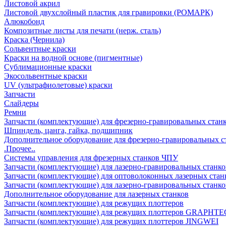
Листовой акрил
Листовой двухслойный пластик для гравировки (РОМАРК)
Алюкобонд
Композитные листы для печати (нерж. сталь)
Краска (Чернила)
Сольвентные краски
Краски на водной основе (пигментные)
Сублимационные краски
Экосольвентные краски
UV (ультрафиолетовые) краски
Запчасти
Слайдеры
Ремни
Запчасти (комплектующие) для фрезерно-гравировальных стан
Шпиндель, цанга, гайка, подшипник
Дополнительное оборудование для фрезерно-гравировальных с
.Прочее..
Системы управления для фрезерных станков ЧПУ
Запчасти (комплектующие) для лазерно-гравировальных станко
Запчасти (комплектующие) для оптоволоконных лазерных стан
Запчасти (комплектующие) для лазерно-гравировальных станк
Дополнительное оборудование для лазерных станков
Запчасти (комплектующие) для режущих плоттеров
Запчасти (комплектующие) для режущих плоттеров GRAPHTE
Запчасти (комплектующие) для режущих плоттеров JINGWEI