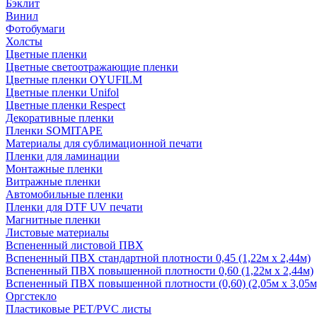
Бэклит
Винил
Фотобумаги
Холсты
Цветные пленки
Цветные светоотражающие пленки
Цветные пленки OYUFILM
Цветные пленки Unifol
Цветные пленки Respect
Декоративные пленки
Пленки SOMITAPE
Материалы для сублимационной печати
Пленки для ламинации
Монтажные пленки
Витражные пленки
Автомобильные пленки
Пленки для DTF UV печати
Магнитные пленки
Листовые материалы
Вспененный листовой ПВХ
Вспененный ПВХ стандартной плотности 0,45 (1,22м х 2,44м)
Вспененный ПВХ повышенной плотности 0,60 (1,22м х 2,44м)
Вспененный ПВХ повышенной плотности (0,60) (2,05м х 3,05м
Оргстекло
Пластиковые PET/PVC листы