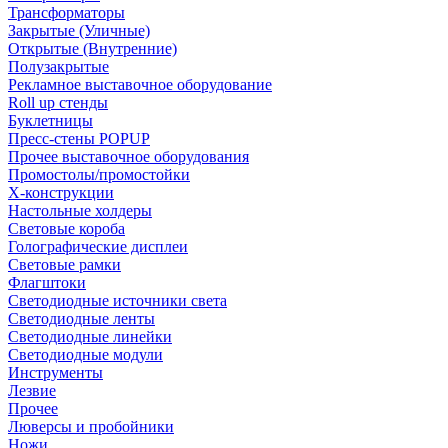
Трансформаторы
Закрытые (Уличные)
Открытые (Внутренние)
Полузакрытые
Рекламное выставочное оборудование
Roll up стенды
Буклетницы
Пресс-стены POPUP
Прочее выставочное оборудования
Промостолы/промостойки
Х-конструкции
Настольные холдеры
Световые короба
Голографические дисплеи
Световые рамки
Флагштоки
Светодиодные источники света
Светодиодные ленты
Светодиодные линейки
Светодиодные модули
Инструменты
Лезвие
Прочее
Люверсы и пробойники
Ножи