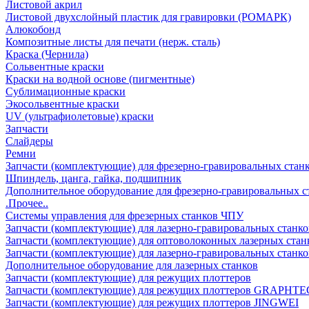
Листовой акрил
Листовой двухслойный пластик для гравировки (РОМАРК)
Алюкобонд
Композитные листы для печати (нерж. сталь)
Краска (Чернила)
Сольвентные краски
Краски на водной основе (пигментные)
Сублимационные краски
Экосольвентные краски
UV (ультрафиолетовые) краски
Запчасти
Слайдеры
Ремни
Запчасти (комплектующие) для фрезерно-гравировальных стан
Шпиндель, цанга, гайка, подшипник
Дополнительное оборудование для фрезерно-гравировальных с
.Прочее..
Системы управления для фрезерных станков ЧПУ
Запчасти (комплектующие) для лазерно-гравировальных станко
Запчасти (комплектующие) для оптоволоконных лазерных стан
Запчасти (комплектующие) для лазерно-гравировальных станк
Дополнительное оборудование для лазерных станков
Запчасти (комплектующие) для режущих плоттеров
Запчасти (комплектующие) для режущих плоттеров GRAPHTE
Запчасти (комплектующие) для режущих плоттеров JINGWEI