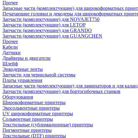
Прочее
Запасные части (комплектующие) для широкоформатных принт
Печатающие головки и декодеры для широкоформатных принт
Запчасти (комплектующие) для NOVAJET750
Запчасти (комплектующие) для LETOP
Запчасти (комплектующие) для GRANDO
Запчасти (комплектующие) для GUANGCHEN
Прочее
Кабели
Датчики
Драйверы и двигатели
Шлейф
Энкодерные ленты
Запчасти для чернильной системы
Платы управления
Запасные части (комплектующие) для ламинаторов и для калан
Запчасти (комплектующие) для бортогибочных станков
Оборудования
Широкоформатные принтеры
Экосольвентные принтеры
UV широкоформатные принтеры
Сольвентные принтеры
Текстильные (сублимационные) принтеры
Пигментные принтеры
Текстильные (DTF) принтеры