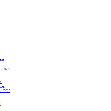
ков
танков
в
ков
ов CO2
C