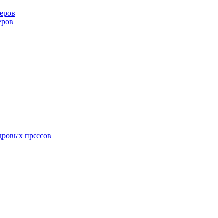
еров
еров
дровых прессов