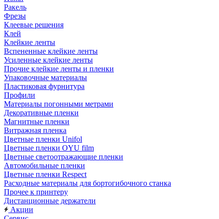
Ракель
Фрезы
Клеевые решения
Клей
Клейкие ленты
Вспененные клейкие ленты
Усиленные клейкие ленты
Прочие клейкие ленты и пленки
Упаковочные материалы
Пластиковая фурнитура
Профили
Материалы погонными метрами
Декоративные пленки
Магнитные пленки
Витражная пленка
Цветные пленки Unifol
Цветные пленки OYU film
Цветные светоотражающие пленки
Автомобильные пленки
Цветные пленки Respect
Расходные материалы для бортогибочного станка
Прочее к принтеру
Дистанционные держатели
Акции
Сервис