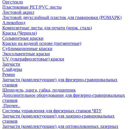
Оргстекло
Пластиковые PET/PVC листы
Листовой акрил
Листовой двухслойный пластик для гравировки (РОМАРК)
Алюкобонд
Композитные листы для печати (нерж. сталь)
Краска (Чернила)
Сольвентные краски
Краски на водной основе (пигментные)
Сублимационные краски
Экосольвентные краски
UV (ультрафиолетовые) краски
Запчасти
Слайдеры
Ремни
Запчасти (комплектующие) для фрезерно-гравировальных
станков
Шпиндель, цанга, гайка, подшипник
Дополнительное оборудование для фрезерно-гравировальных
станков
.Прочее..
Системы управления для фрезерных станков ЧПУ
Запчасти (комплектующие) для лазерно-гравировальных
станков
Запчасти (комплектующие) для оптоволоконных лазерных