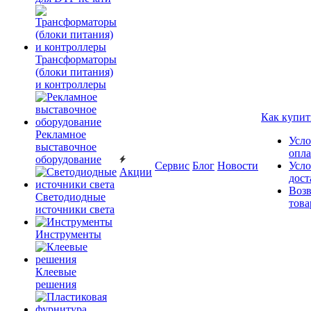
Трансформаторы
(блоки питания)
и контроллеры
Как купит
Рекламное
Усло
выставочное
опл
оборудование
Сервис
Блог
Новости
Усло
Акции
дост
Возв
Светодиодные
това
источники света
Инструменты
Клеевые
решения