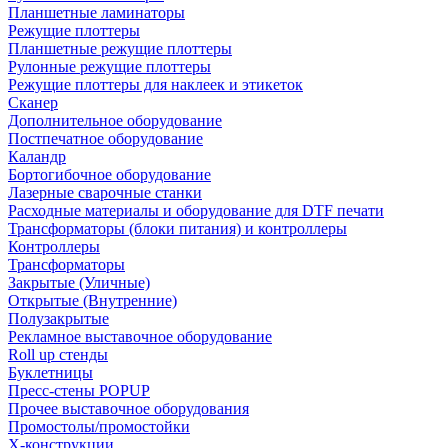
Планшетные ламинаторы
Режущие плоттеры
Планшетные режущие плоттеры
Рулонные режущие плоттеры
Режущие плоттеры для наклеек и этикеток
Сканер
Дополнительное оборудование
Постпечатное оборудование
Каландр
Бортогибочное оборудование
Лазерные сварочные станки
Расходные материалы и оборудование для DTF печати
Трансформаторы (блоки питания) и контроллеры
Контроллеры
Трансформаторы
Закрытые (Уличные)
Открытые (Внутренние)
Полузакрытые
Рекламное выставочное оборудование
Roll up стенды
Буклетницы
Пресс-стены POPUP
Прочее выставочное оборудования
Промостолы/промостойки
Х-конструкции