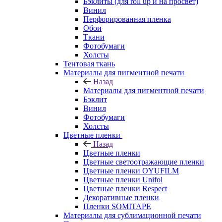
Бэклиты (для roll up и на просвет)
Винил
Перфорированная пленка
Обои
Ткани
Фотобумаги
Холсты
Тентовая ткань
Материалы для пигментной печати
Назад
Материалы для пигментной печати
Бэклит
Винил
Фотобумаги
Холсты
Цветные пленки
Назад
Цветные пленки
Цветные светоотражающие пленки
Цветные пленки OYUFILM
Цветные пленки Unifol
Цветные пленки Respect
Декоративные пленки
Пленки SOMITAPE
Материалы для сублимационной печати