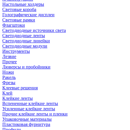
Настольные холдеры
Световые короба
Голографические дисплеи
Световые рамки
Флагштоки
Светодиодные источники света
Светодиодные ленты
Светодиодные линейки
Светодиодные модули
Инструменты
Лезвие
Прочее
Люверсы и пробойники
Ножи
Ракель
Фрезы
Клеевые решения
Клей
Клейкие ленты
Вспененные клейкие ленты
Усиленные клейкие ленты
Прочие клейкие ленты и пленки
Упаковочные материалы
Пластиковая фурнитура
Профили