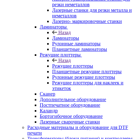
резки неметаллов
Лазерные станки для резки металла и
неметаллов
Лазерно- маркировочные станки
Ламинаторы
Назад
Ламинаторы
Рулонные ламинаторы
Планшетные ламинаторы
Режущие плоттеры
Назад
Режущие плоттеры
Планшетные режущие плоттеры
Рулонные режущие плоттеры
Режущие плоттеры для наклеек и
этикеток
Сканер
Дополнительное оборудование
Постпечатное оборудование
Каландр
Бортогибочное оборудование
Лазерные сварочные станки
Расходные материалы и оборудование для DTF
печати
Трансформаторы (блоки питания) и контроллеры