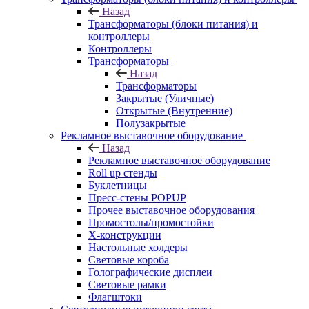
Назад
Трансформаторы (блоки питания) и
контроллеры
Контроллеры
Трансформаторы
Назад
Трансформаторы
Закрытые (Уличные)
Открытые (Внутренние)
Полузакрытые
Рекламное выставочное оборудование
Назад
Рекламное выставочное оборудование
Roll up стенды
Буклетницы
Пресс-стены POPUP
Прочее выставочное оборудования
Промостолы/промостойки
Х-конструкции
Настольные холдеры
Световые короба
Голографические дисплеи
Световые рамки
Флагштоки