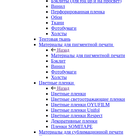
Бэклиты (для roll up и на просвет)
Винил
Перфорированная пленка
Обои
Ткани
Фотобумаги
Холсты
Тентовая ткань
Материалы для пигментной печати
Назад
Материалы для пигментной печати
Бэклит
Винил
Фотобумаги
Холсты
Цветные пленки
Назад
Цветные пленки
Цветные светоотражающие пленки
Цветные пленки OYUFILM
Цветные пленки Unifol
Цветные пленки Respect
Декоративные пленки
Пленки SOMITAPE
Материалы для сублимационной печати