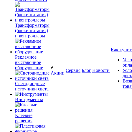
Трансформаторы
(блоки питания)
и контроллеры
Как купит
Рекламное
Усло
выставочное
опл
оборудование
Сервис
Блог
Новости
Усло
Акции
дост
Возв
Светодиодные
това
источники света
Инструменты
Клеевые
решения