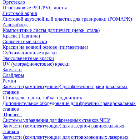
Оргстекло
Пластиковые PET/PVC листы
Листовой акрил
Листовой двухслойный пластик для гравировки (РОМАРК)
Алюкобонд
Композитные листы для печати (нерж. сталь)
Краска (Чернила)
Сольвентные краски
Краски на водной основе (пигментные)
Сублимационные краски
Экосольвентные краски
UV (ультрафиолетовые) краски
Запчасти
Слайдеры
Ремни
Запчасти (комплектующие) для фрезерно-гравировальных
станков
Шпиндель, цанга, гайка, подшипник
Дополнительное оборудование для фрезерно-гравировальных
станков
.Прочее..
Системы управления для фрезерных станков ЧПУ
Запчасти (комплектующие) для лазерно-гравировальных
станков
Запчасти (комплектующие) для оптоволоконных лазерных