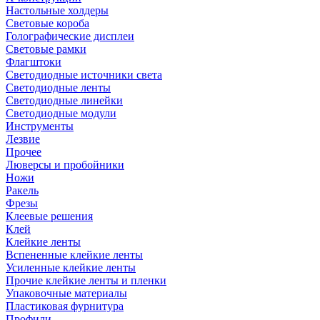
Настольные холдеры
Световые короба
Голографические дисплеи
Световые рамки
Флагштоки
Светодиодные источники света
Светодиодные ленты
Светодиодные линейки
Светодиодные модули
Инструменты
Лезвие
Прочее
Люверсы и пробойники
Ножи
Ракель
Фрезы
Клеевые решения
Клей
Клейкие ленты
Вспененные клейкие ленты
Усиленные клейкие ленты
Прочие клейкие ленты и пленки
Упаковочные материалы
Пластиковая фурнитура
Профили