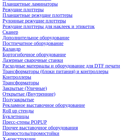
Планшетные ламинаторы
Режущие плоттеры
Планшетные режущие плоттеры
Рулонные режущие плоттеры
Режущие плоттеры для наклеек и этикеток
Сканер
Дополнительное оборудование
Постпечатное оборудование
Каландр
Бортогибочное оборудование
Лазерные сварочные станки
Расходные материалы и оборудование для DTF печати
Трансформаторы (блоки питания) и контроллеры
Контроллеры
Трансформаторы
Закрытые (Уличные)
Открытые (Внутренние)
Полузакрытые
Рекламное выставочное оборудование
Roll up стенды
Буклетницы
Пресс-стены POPUP
Прочее выставочное оборудования
Промостолы/промостойки
Х-конструкции