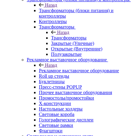
Назад
Трансформаторы (блоки питания) и
контроллеры
Контроллеры
Трансформаторы
Назад
Трансформаторы
Закрытые (Уличные)
Открытые (Внутренние)
Полузакрытые
Рекламное выставочное оборудование
Назад
Рекламное выставочное оборудование
Roll up стенды
Буклетницы
Пресс-стены POPUP
Прочее выставочное оборудования
Промостолы/промостойки
Х-конструкции
Настольные холдеры
Световые короба
Голографические дисплеи
Световые рамки
Флагштоки