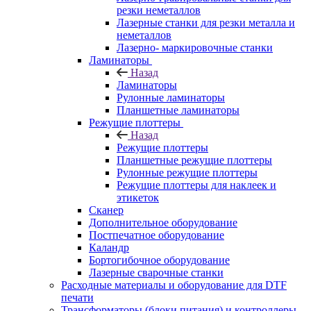
резки неметаллов
Лазерные станки для резки металла и
неметаллов
Лазерно- маркировочные станки
Ламинаторы
Назад
Ламинаторы
Рулонные ламинаторы
Планшетные ламинаторы
Режущие плоттеры
Назад
Режущие плоттеры
Планшетные режущие плоттеры
Рулонные режущие плоттеры
Режущие плоттеры для наклеек и
этикеток
Сканер
Дополнительное оборудование
Постпечатное оборудование
Каландр
Бортогибочное оборудование
Лазерные сварочные станки
Расходные материалы и оборудование для DTF
печати
Трансформаторы (блоки питания) и контроллеры