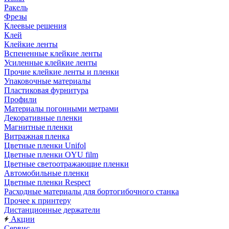
Ракель
Фрезы
Клеевые решения
Клей
Клейкие ленты
Вспененные клейкие ленты
Усиленные клейкие ленты
Прочие клейкие ленты и пленки
Упаковочные материалы
Пластиковая фурнитура
Профили
Материалы погонными метрами
Декоративные пленки
Магнитные пленки
Витражная пленка
Цветные пленки Unifol
Цветные пленки OYU film
Цветные светоотражающие пленки
Автомобильные пленки
Цветные пленки Respect
Расходные материалы для бортогибочного станка
Прочее к принтеру
Дистанционные держатели
Акции
Сервис