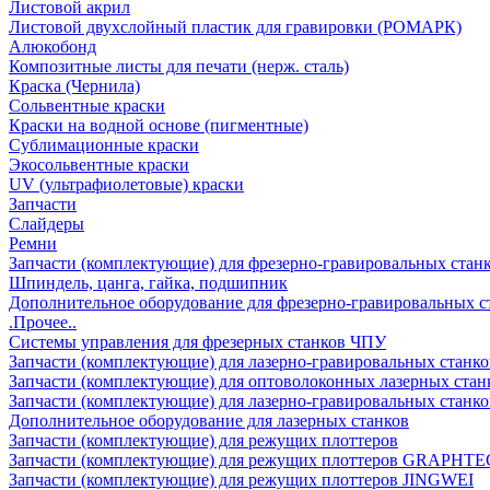
Листовой акрил
Листовой двухслойный пластик для гравировки (РОМАРК)
Алюкобонд
Композитные листы для печати (нерж. сталь)
Краска (Чернила)
Сольвентные краски
Краски на водной основе (пигментные)
Сублимационные краски
Экосольвентные краски
UV (ультрафиолетовые) краски
Запчасти
Слайдеры
Ремни
Запчасти (комплектующие) для фрезерно-гравировальных стан
Шпиндель, цанга, гайка, подшипник
Дополнительное оборудование для фрезерно-гравировальных с
.Прочее..
Системы управления для фрезерных станков ЧПУ
Запчасти (комплектующие) для лазерно-гравировальных станко
Запчасти (комплектующие) для оптоволоконных лазерных стан
Запчасти (комплектующие) для лазерно-гравировальных станк
Дополнительное оборудование для лазерных станков
Запчасти (комплектующие) для режущих плоттеров
Запчасти (комплектующие) для режущих плоттеров GRAPHTE
Запчасти (комплектующие) для режущих плоттеров JINGWEI