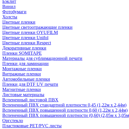
Бэклит
Винил
Фотобумаги
Холсты
Цветные пленки
Цветные светоотражающие пленки
Цветные пленки OYUFILM
Цветные пленки Unifol
Цветные пленки Respect
Декоративные пленки
Пленки SOMITAPE
Материалы для сублимационной печати
Пленки для ламинации
Монтажные пленки
Витражные пленки
Автомобильные пленки
Пленки для DTF UV печати
Магнитные пленки
Листовые материалы
Вспененный листовой ПВХ
Вспененный ПВХ стандартной плотности 0,45 (1,22м х 2,44м)
Вспененный ПВХ повышенной плотности 0,60 (1,22м х 2,44м)
Вспененный ПВХ повышенной плотности (0,60) (2,05м х 3,05м
Оргстекло
Пластиковые PET/PVC листы