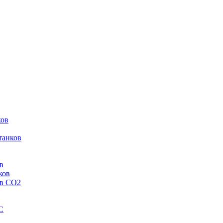
ков
танков
в
ков
ов CO2
C