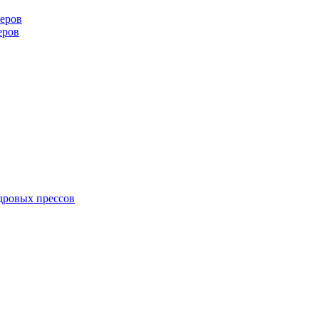
еров
еров
дровых прессов