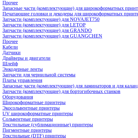
Прочее
Запасные части (комплектующие) для широкоформатных принт
Печатающие головки и декодеры для широкоформатных принт
Запчасти (комплектующие) для NOVAJET750
Запчасти (комплектующие) для LETOP
Запчасти (комплектующие) для GRANDO
Запчасти (комплектующие) для GUANGCHEN
Прочее
Кабели
Датчики
Драйверы и двигатели
Шлейф
Энкодерные ленты
Запчасти для чернильной системы
Платы управления
Запасные части (комплектующие) для ламинаторов и для калан
Запчасти (комплектующие) для бортогибочных станков
Оборудования
Широкоформатные принтеры
Экосольвентные принтеры
UV широкоформатные принтеры
Сольвентные принтеры
Текстильные (сублимационные) принтеры
Пигментные принтеры
Текстильные (DTF) принтеры