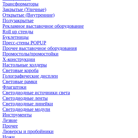
Трансформаторы
Закрытые (Уличные)
Открытые (Внутренние)
Полузакрытые
Рекламное выставочное оборудование
Roll up стенды
Буклетницы
Пресс-стены POPUP
Прочее выставочное оборудования
Промостолы/промостойки
Х-конструкции
Настольные холдеры
Световые короба
Голографические дисплеи
Световые рамки
Флагштоки
Светодиодные источники света
Светодиодные ленты
Светодиодные линейки
Светодиодные модули
Инструменты
Лезвие
Прочее
Люверсы и пробойники
Ножи