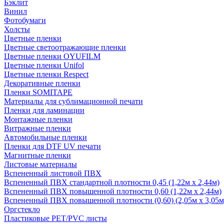
Бэклит
Винил
Фотобумаги
Холсты
Цветные пленки
Цветные светоотражающие пленки
Цветные пленки OYUFILM
Цветные пленки Unifol
Цветные пленки Respect
Декоративные пленки
Пленки SOMITAPE
Материалы для сублимационной печати
Пленки для ламинации
Монтажные пленки
Витражные пленки
Автомобильные пленки
Пленки для DTF UV печати
Магнитные пленки
Листовые материалы
Вспененный листовой ПВХ
Вспененный ПВХ стандартной плотности 0,45 (1,22м х 2,44м)
Вспененный ПВХ повышенной плотности 0,60 (1,22м х 2,44м)
Вспененный ПВХ повышенной плотности (0,60) (2,05м х 3,05м
Оргстекло
Пластиковые PET/PVC листы