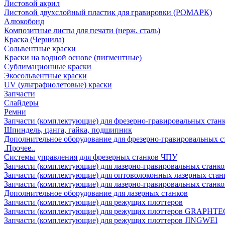
Листовой акрил
Листовой двухслойный пластик для гравировки (РОМАРК)
Алюкобонд
Композитные листы для печати (нерж. сталь)
Краска (Чернила)
Сольвентные краски
Краски на водной основе (пигментные)
Сублимационные краски
Экосольвентные краски
UV (ультрафиолетовые) краски
Запчасти
Слайдеры
Ремни
Запчасти (комплектующие) для фрезерно-гравировальных стан
Шпиндель, цанга, гайка, подшипник
Дополнительное оборудование для фрезерно-гравировальных с
.Прочее..
Системы управления для фрезерных станков ЧПУ
Запчасти (комплектующие) для лазерно-гравировальных станко
Запчасти (комплектующие) для оптоволоконных лазерных стан
Запчасти (комплектующие) для лазерно-гравировальных станк
Дополнительное оборудование для лазерных станков
Запчасти (комплектующие) для режущих плоттеров
Запчасти (комплектующие) для режущих плоттеров GRAPHTE
Запчасти (комплектующие) для режущих плоттеров JINGWEI