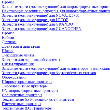
Прочее
Запасные части (комплектующие) для широкоформатных принт
Печатающие головки и декодеры для широкоформатных принт
Запчасти (комплектующие) для NOVAJET750
Запчасти (комплектующие) для LETOP
Запчасти (комплектующие) для GRANDO
Запчасти (комплектующие) для GUANGCHEN
Прочее
Кабели
Датчики
Драйверы и двигатели
Шлейф
Энкодерные ленты
Запчасти для чернильной системы
Платы управления
Запасные части (комплектующие) для ламинаторов и для калан
Запчасти (комплектующие) для бортогибочных станков
Оборудования
Широкоформатные принтеры
Экосольвентные принтеры
UV широкоформатные принтеры
Сольвентные принтеры
Текстильные (сублимационные) принтеры
Пигментные принтеры
Текстильные (DTF) принтеры