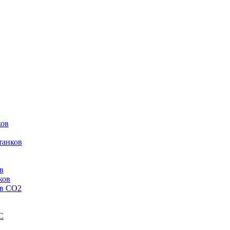
ков
танков
в
ков
ов CO2
C