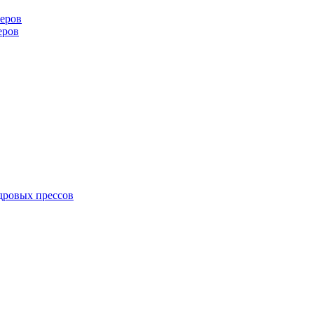
еров
еров
дровых прессов