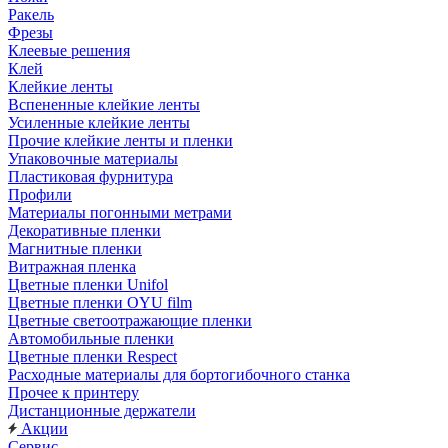
Ракель
Фрезы
Клеевые решения
Клей
Клейкие ленты
Вспененные клейкие ленты
Усиленные клейкие ленты
Прочие клейкие ленты и пленки
Упаковочные материалы
Пластиковая фурнитура
Профили
Материалы погонными метрами
Декоративные пленки
Магнитные пленки
Витражная пленка
Цветные пленки Unifol
Цветные пленки OYU film
Цветные светоотражающие пленки
Автомобильные пленки
Цветные пленки Respect
Расходные материалы для бортогибочного станка
Прочее к принтеру
Дистанционные держатели
Акции
Сервис