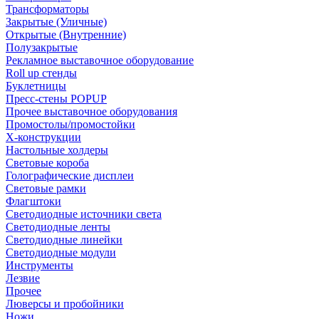
Трансформаторы
Закрытые (Уличные)
Открытые (Внутренние)
Полузакрытые
Рекламное выставочное оборудование
Roll up стенды
Буклетницы
Пресс-стены POPUP
Прочее выставочное оборудования
Промостолы/промостойки
Х-конструкции
Настольные холдеры
Световые короба
Голографические дисплеи
Световые рамки
Флагштоки
Светодиодные источники света
Светодиодные ленты
Светодиодные линейки
Светодиодные модули
Инструменты
Лезвие
Прочее
Люверсы и пробойники
Ножи