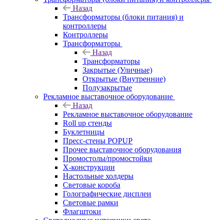
Назад
Трансформаторы (блоки питания) и
контроллеры
Контроллеры
Трансформаторы
Назад
Трансформаторы
Закрытые (Уличные)
Открытые (Внутренние)
Полузакрытые
Рекламное выставочное оборудование
Назад
Рекламное выставочное оборудование
Roll up стенды
Буклетницы
Пресс-стены POPUP
Прочее выставочное оборудования
Промостолы/промостойки
Х-конструкции
Настольные холдеры
Световые короба
Голографические дисплеи
Световые рамки
Флагштоки