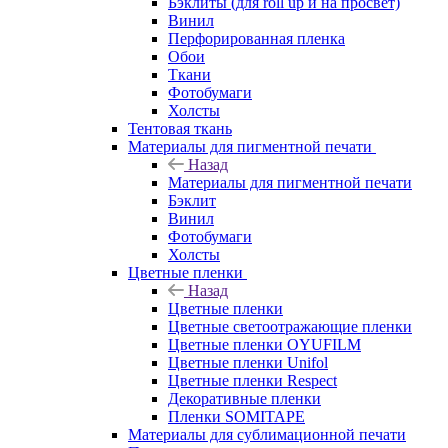
Бэклиты (для roll up и на просвет)
Винил
Перфорированная пленка
Обои
Ткани
Фотобумаги
Холсты
Тентовая ткань
Материалы для пигментной печати
Назад
Материалы для пигментной печати
Бэклит
Винил
Фотобумаги
Холсты
Цветные пленки
Назад
Цветные пленки
Цветные светоотражающие пленки
Цветные пленки OYUFILM
Цветные пленки Unifol
Цветные пленки Respect
Декоративные пленки
Пленки SOMITAPE
Материалы для сублимационной печати