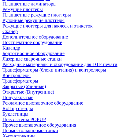
Планшетные ламинаторы
Режущие плоттеры
Планшетные режущие плоттеры
Рулонные режущие плоттеры
Режущие плоттеры для наклеек и этикеток
Сканер
Дополнительное оборудование
Постпечатное оборудование
Каландр
Бортогибочное оборудование
Лазерные сварочные станки
Расходные материалы и оборудование для DTF печати
Трансформаторы (блоки питания) и контроллеры
Контроллеры
Трансформаторы
Закрытые (Уличные)
Открытые (Внутренние)
Полузакрытые
Рекламное выставочное оборудование
Roll up стенды
Буклетницы
Пресс-стены POPUP
Прочее выставочное оборудования
Промостолы/промостойки
Х-конструкции