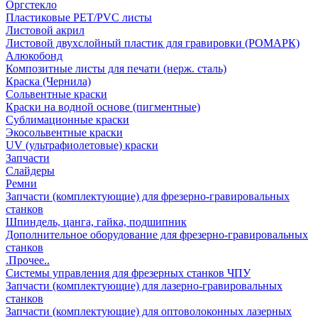
Оргстекло
Пластиковые PET/PVC листы
Листовой акрил
Листовой двухслойный пластик для гравировки (РОМАРК)
Алюкобонд
Композитные листы для печати (нерж. сталь)
Краска (Чернила)
Сольвентные краски
Краски на водной основе (пигментные)
Сублимационные краски
Экосольвентные краски
UV (ультрафиолетовые) краски
Запчасти
Слайдеры
Ремни
Запчасти (комплектующие) для фрезерно-гравировальных
станков
Шпиндель, цанга, гайка, подшипник
Дополнительное оборудование для фрезерно-гравировальных
станков
.Прочее..
Системы управления для фрезерных станков ЧПУ
Запчасти (комплектующие) для лазерно-гравировальных
станков
Запчасти (комплектующие) для оптоволоконных лазерных