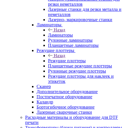
резки неметаллов
Лазерные станки для резки металла и
неметаллов
Лазерно- маркировочные станки
Ламинаторы
Назад
Ламинаторы
Рулонные ламинаторы
Планшетные ламинаторы
Режущие плоттеры
Назад
Режущие плоттеры
Планшетные режущие плоттеры
Рулонные режущие плоттеры
Режущие плоттеры для наклеек и
этикеток
Сканер
Дополнительное оборудование
Постпечатное оборудование
Каландр
Бортогибочное оборудование
Лазерные сварочные станки
Расходные материалы и оборудование для DTF
печати
Трансформаторы (блоки питания) и контроллеры