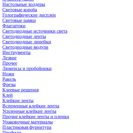
Настольные холдеры
Световые короба
Голографические дисплеи
Световые рамки
Флагштоки
Светодиодные источники света
Светодиодные ленты
Светодиодные линейки
Светодиодные модули
Инструменты
Лезвие
Прочее
Люверсы и пробойники
Ножи
Ракель
Фрезы
Клеевые решения
Клей
Клейкие ленты
Вспененные клейкие ленты
Усиленные клейкие ленты
Прочие клейкие ленты и пленки
Упаковочные материалы
Пластиковая фурнитура
Профили