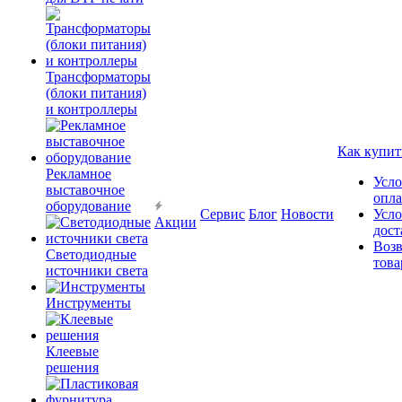
Трансформаторы
(блоки питания)
и контроллеры
Как купит
Рекламное
Усло
выставочное
опл
оборудование
Сервис
Блог
Новости
Усло
Акции
дост
Возв
Светодиодные
това
источники света
Инструменты
Клеевые
решения