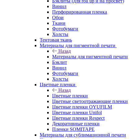
Бэклиты (для roll up и на просвет)
Винил
Перфорированная пленка
Обои
Ткани
Фотобумаги
Холсты
Тентовая ткань
Материалы для пигментной печати
Назад
Материалы для пигментной печати
Бэклит
Винил
Фотобумаги
Холсты
Цветные пленки
Назад
Цветные пленки
Цветные светоотражающие пленки
Цветные пленки OYUFILM
Цветные пленки Unifol
Цветные пленки Respect
Декоративные пленки
Пленки SOMITAPE
Материалы для сублимационной печати