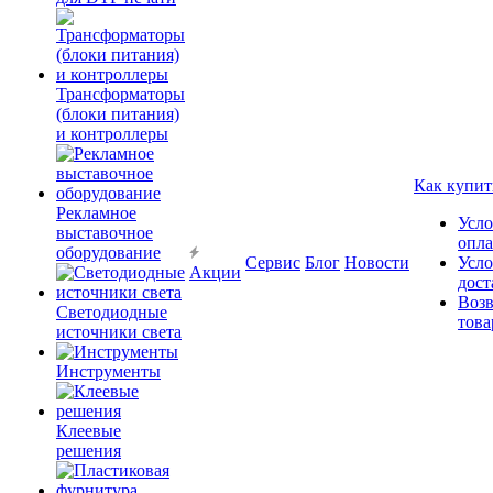
Трансформаторы
(блоки питания)
и контроллеры
Как купит
Рекламное
Усло
выставочное
опл
оборудование
Сервис
Блог
Новости
Усло
Акции
дост
Возв
Светодиодные
това
источники света
Инструменты
Клеевые
решения