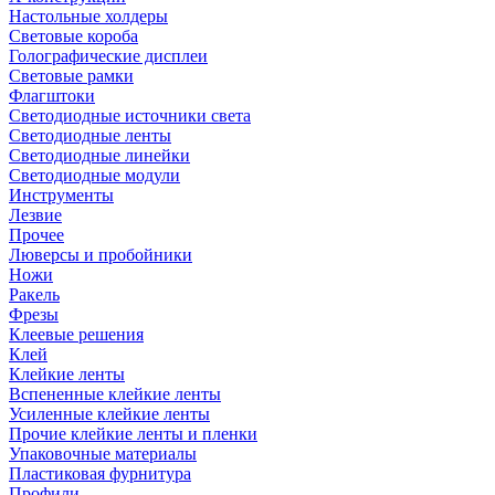
Настольные холдеры
Световые короба
Голографические дисплеи
Световые рамки
Флагштоки
Светодиодные источники света
Светодиодные ленты
Светодиодные линейки
Светодиодные модули
Инструменты
Лезвие
Прочее
Люверсы и пробойники
Ножи
Ракель
Фрезы
Клеевые решения
Клей
Клейкие ленты
Вспененные клейкие ленты
Усиленные клейкие ленты
Прочие клейкие ленты и пленки
Упаковочные материалы
Пластиковая фурнитура
Профили