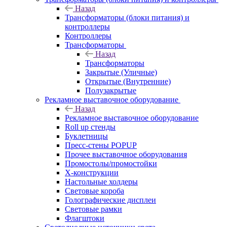
Назад
Трансформаторы (блоки питания) и
контроллеры
Контроллеры
Трансформаторы
Назад
Трансформаторы
Закрытые (Уличные)
Открытые (Внутренние)
Полузакрытые
Рекламное выставочное оборудование
Назад
Рекламное выставочное оборудование
Roll up стенды
Буклетницы
Пресс-стены POPUP
Прочее выставочное оборудования
Промостолы/промостойки
Х-конструкции
Настольные холдеры
Световые короба
Голографические дисплеи
Световые рамки
Флагштоки