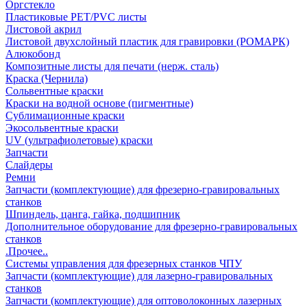
Оргстекло
Пластиковые PET/PVC листы
Листовой акрил
Листовой двухслойный пластик для гравировки (РОМАРК)
Алюкобонд
Композитные листы для печати (нерж. сталь)
Краска (Чернила)
Сольвентные краски
Краски на водной основе (пигментные)
Сублимационные краски
Экосольвентные краски
UV (ультрафиолетовые) краски
Запчасти
Слайдеры
Ремни
Запчасти (комплектующие) для фрезерно-гравировальных
станков
Шпиндель, цанга, гайка, подшипник
Дополнительное оборудование для фрезерно-гравировальных
станков
.Прочее..
Системы управления для фрезерных станков ЧПУ
Запчасти (комплектующие) для лазерно-гравировальных
станков
Запчасти (комплектующие) для оптоволоконных лазерных