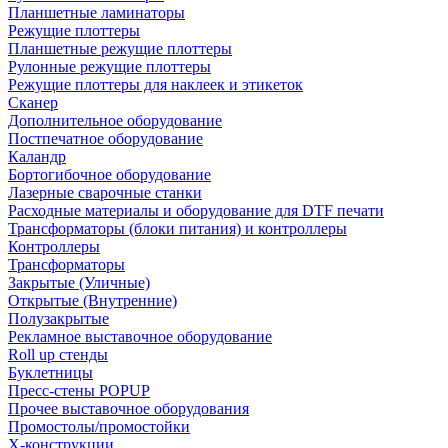
Планшетные ламинаторы
Режущие плоттеры
Планшетные режущие плоттеры
Рулонные режущие плоттеры
Режущие плоттеры для наклеек и этикеток
Сканер
Дополнительное оборудование
Постпечатное оборудование
Каландр
Бортогибочное оборудование
Лазерные сварочные станки
Расходные материалы и оборудование для DTF печати
Трансформаторы (блоки питания) и контроллеры
Контроллеры
Трансформаторы
Закрытые (Уличные)
Открытые (Внутренние)
Полузакрытые
Рекламное выставочное оборудование
Roll up стенды
Буклетницы
Пресс-стены POPUP
Прочее выставочное оборудования
Промостолы/промостойки
Х-конструкции