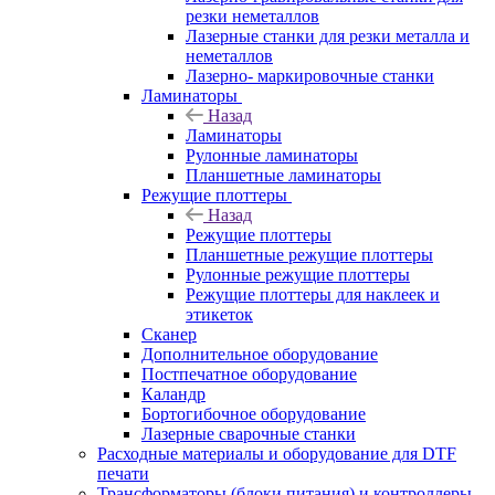
резки неметаллов
Лазерные станки для резки металла и
неметаллов
Лазерно- маркировочные станки
Ламинаторы
Назад
Ламинаторы
Рулонные ламинаторы
Планшетные ламинаторы
Режущие плоттеры
Назад
Режущие плоттеры
Планшетные режущие плоттеры
Рулонные режущие плоттеры
Режущие плоттеры для наклеек и
этикеток
Сканер
Дополнительное оборудование
Постпечатное оборудование
Каландр
Бортогибочное оборудование
Лазерные сварочные станки
Расходные материалы и оборудование для DTF
печати
Трансформаторы (блоки питания) и контроллеры