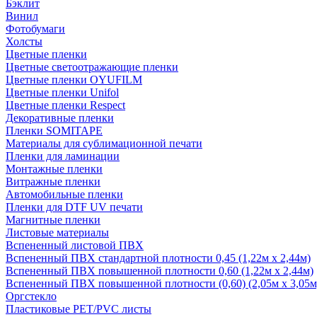
Бэклит
Винил
Фотобумаги
Холсты
Цветные пленки
Цветные светоотражающие пленки
Цветные пленки OYUFILM
Цветные пленки Unifol
Цветные пленки Respect
Декоративные пленки
Пленки SOMITAPE
Материалы для сублимационной печати
Пленки для ламинации
Монтажные пленки
Витражные пленки
Автомобильные пленки
Пленки для DTF UV печати
Магнитные пленки
Листовые материалы
Вспененный листовой ПВХ
Вспененный ПВХ стандартной плотности 0,45 (1,22м х 2,44м)
Вспененный ПВХ повышенной плотности 0,60 (1,22м х 2,44м)
Вспененный ПВХ повышенной плотности (0,60) (2,05м х 3,05м
Оргстекло
Пластиковые PET/PVC листы