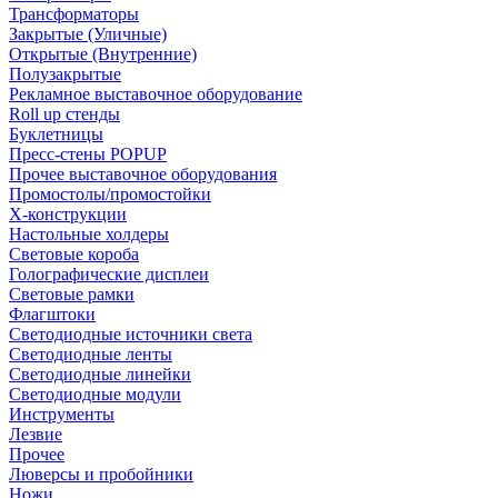
Трансформаторы
Закрытые (Уличные)
Открытые (Внутренние)
Полузакрытые
Рекламное выставочное оборудование
Roll up стенды
Буклетницы
Пресс-стены POPUP
Прочее выставочное оборудования
Промостолы/промостойки
Х-конструкции
Настольные холдеры
Световые короба
Голографические дисплеи
Световые рамки
Флагштоки
Светодиодные источники света
Светодиодные ленты
Светодиодные линейки
Светодиодные модули
Инструменты
Лезвие
Прочее
Люверсы и пробойники
Ножи