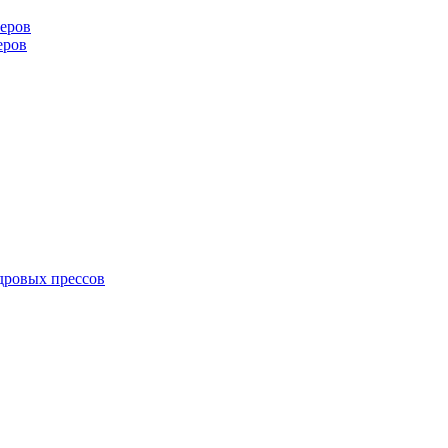
еров
еров
дровых прессов