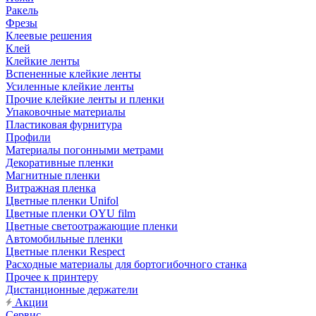
Ракель
Фрезы
Клеевые решения
Клей
Клейкие ленты
Вспененные клейкие ленты
Усиленные клейкие ленты
Прочие клейкие ленты и пленки
Упаковочные материалы
Пластиковая фурнитура
Профили
Материалы погонными метрами
Декоративные пленки
Магнитные пленки
Витражная пленка
Цветные пленки Unifol
Цветные пленки OYU film
Цветные светоотражающие пленки
Автомобильные пленки
Цветные пленки Respect
Расходные материалы для бортогибочного станка
Прочее к принтеру
Дистанционные держатели
Акции
Сервис