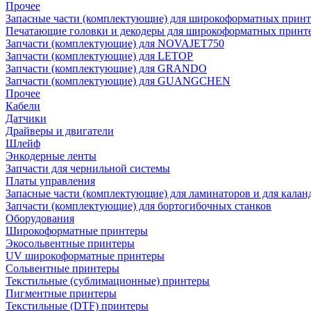
Прочее
Запасные части (комплектующие) для широкоформатных принт
Печатающие головки и декодеры для широкоформатных принт
Запчасти (комплектующие) для NOVAJET750
Запчасти (комплектующие) для LETOP
Запчасти (комплектующие) для GRANDO
Запчасти (комплектующие) для GUANGCHEN
Прочее
Кабели
Датчики
Драйверы и двигатели
Шлейф
Энкодерные ленты
Запчасти для чернильной системы
Платы управления
Запасные части (комплектующие) для ламинаторов и для калан
Запчасти (комплектующие) для бортогибочных станков
Оборудования
Широкоформатные принтеры
Экосольвентные принтеры
UV широкоформатные принтеры
Сольвентные принтеры
Текстильные (сублимационные) принтеры
Пигментные принтеры
Текстильные (DTF) принтеры