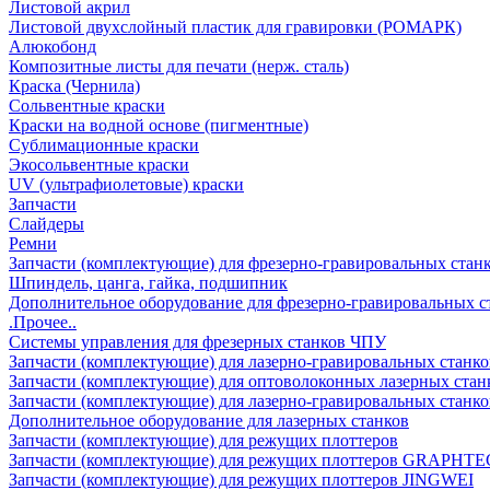
Листовой акрил
Листовой двухслойный пластик для гравировки (РОМАРК)
Алюкобонд
Композитные листы для печати (нерж. сталь)
Краска (Чернила)
Сольвентные краски
Краски на водной основе (пигментные)
Сублимационные краски
Экосольвентные краски
UV (ультрафиолетовые) краски
Запчасти
Слайдеры
Ремни
Запчасти (комплектующие) для фрезерно-гравировальных стан
Шпиндель, цанга, гайка, подшипник
Дополнительное оборудование для фрезерно-гравировальных с
.Прочее..
Системы управления для фрезерных станков ЧПУ
Запчасти (комплектующие) для лазерно-гравировальных станко
Запчасти (комплектующие) для оптоволоконных лазерных стан
Запчасти (комплектующие) для лазерно-гравировальных станк
Дополнительное оборудование для лазерных станков
Запчасти (комплектующие) для режущих плоттеров
Запчасти (комплектующие) для режущих плоттеров GRAPHTE
Запчасти (комплектующие) для режущих плоттеров JINGWEI