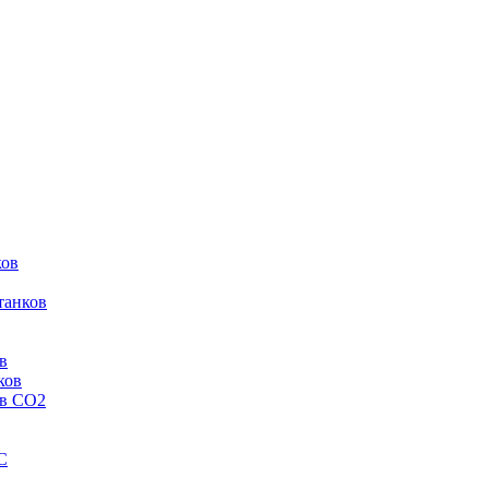
ков
танков
в
ков
ов CO2
C