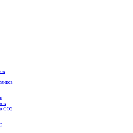
ков
танков
в
ков
ов CO2
C