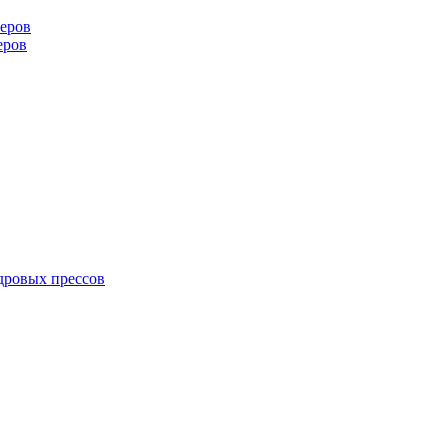
еров
еров
дровых прессов