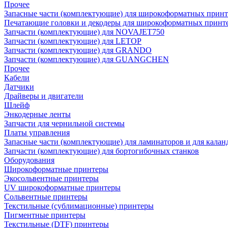
Прочее
Запасные части (комплектующие) для широкоформатных принт
Печатающие головки и декодеры для широкоформатных принт
Запчасти (комплектующие) для NOVAJET750
Запчасти (комплектующие) для LETOP
Запчасти (комплектующие) для GRANDO
Запчасти (комплектующие) для GUANGCHEN
Прочее
Кабели
Датчики
Драйверы и двигатели
Шлейф
Энкодерные ленты
Запчасти для чернильной системы
Платы управления
Запасные части (комплектующие) для ламинаторов и для калан
Запчасти (комплектующие) для бортогибочных станков
Оборудования
Широкоформатные принтеры
Экосольвентные принтеры
UV широкоформатные принтеры
Сольвентные принтеры
Текстильные (сублимационные) принтеры
Пигментные принтеры
Текстильные (DTF) принтеры