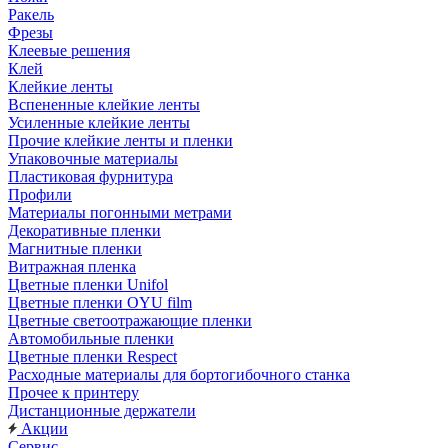
Ракель
Фрезы
Клеевые решения
Клей
Клейкие ленты
Вспененные клейкие ленты
Усиленные клейкие ленты
Прочие клейкие ленты и пленки
Упаковочные материалы
Пластиковая фурнитура
Профили
Материалы погонными метрами
Декоративные пленки
Магнитные пленки
Витражная пленка
Цветные пленки Unifol
Цветные пленки OYU film
Цветные светоотражающие пленки
Автомобильные пленки
Цветные пленки Respect
Расходные материалы для бортогибочного станка
Прочее к принтеру
Дистанционные держатели
Акции
Сервис