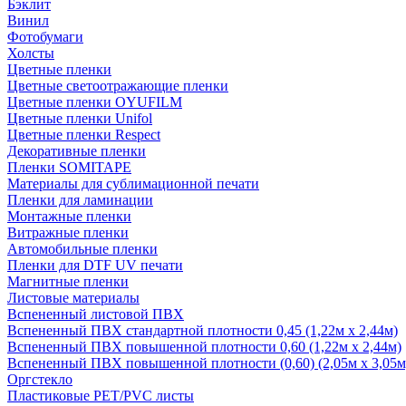
Бэклит
Винил
Фотобумаги
Холсты
Цветные пленки
Цветные светоотражающие пленки
Цветные пленки OYUFILM
Цветные пленки Unifol
Цветные пленки Respect
Декоративные пленки
Пленки SOMITAPE
Материалы для сублимационной печати
Пленки для ламинации
Монтажные пленки
Витражные пленки
Автомобильные пленки
Пленки для DTF UV печати
Магнитные пленки
Листовые материалы
Вспененный листовой ПВХ
Вспененный ПВХ стандартной плотности 0,45 (1,22м х 2,44м)
Вспененный ПВХ повышенной плотности 0,60 (1,22м х 2,44м)
Вспененный ПВХ повышенной плотности (0,60) (2,05м х 3,05м
Оргстекло
Пластиковые PET/PVC листы