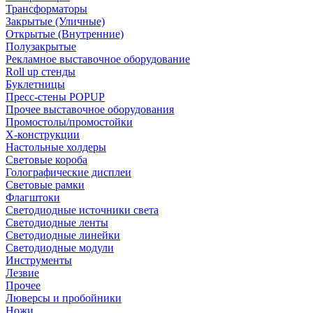
Трансформаторы
Закрытые (Уличные)
Открытые (Внутренние)
Полузакрытые
Рекламное выставочное оборудование
Roll up стенды
Буклетницы
Пресс-стены POPUP
Прочее выставочное оборудования
Промостолы/промостойки
Х-конструкции
Настольные холдеры
Световые короба
Голографические дисплеи
Световые рамки
Флагштоки
Светодиодные источники света
Светодиодные ленты
Светодиодные линейки
Светодиодные модули
Инструменты
Лезвие
Прочее
Люверсы и пробойники
Ножи