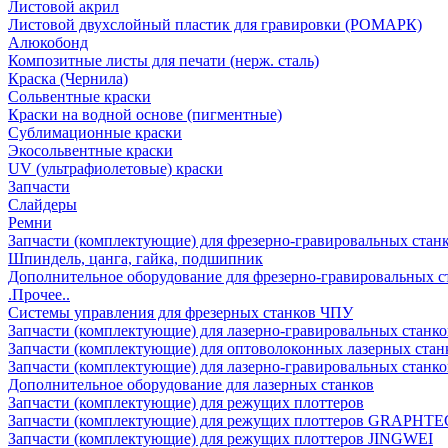
Листовой акрил
Листовой двухслойный пластик для гравировки (РОМАРК)
Алюкобонд
Композитные листы для печати (нерж. сталь)
Краска (Чернила)
Сольвентные краски
Краски на водной основе (пигментные)
Сублимационные краски
Экосольвентные краски
UV (ультрафиолетовые) краски
Запчасти
Слайдеры
Ремни
Запчасти (комплектующие) для фрезерно-гравировальных стан
Шпиндель, цанга, гайка, подшипник
Дополнительное оборудование для фрезерно-гравировальных с
.Прочее..
Системы управления для фрезерных станков ЧПУ
Запчасти (комплектующие) для лазерно-гравировальных станко
Запчасти (комплектующие) для оптоволоконных лазерных стан
Запчасти (комплектующие) для лазерно-гравировальных станк
Дополнительное оборудование для лазерных станков
Запчасти (комплектующие) для режущих плоттеров
Запчасти (комплектующие) для режущих плоттеров GRAPHTE
Запчасти (комплектующие) для режущих плоттеров JINGWEI