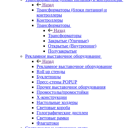
Назад
Трансформаторы (блоки питания) и
контроллеры
Контроллеры
Трансформаторы
Назад
Трансформаторы
Закрытые (Уличные)
Открытые (Внутренние)
Полузакрытые
Рекламное выставочное оборудование
Назад
Рекламное выставочное оборудование
Roll up стенды
Буклетницы
Пресс-стены POPUP
Прочее выставочное оборудования
Промостолы/промостойки
Х-конструкции
Настольные холдеры
Световые короба
Голографические дисплеи
Световые рамки
Флагштоки