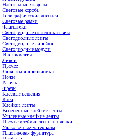
Настольные холдеры
Световые короба
Голографические дисплеи
Световые рамки
Флагштоки
Светодиодные источники света
Светодиодные ленты
Светодиодные линейки
Светодиодные модули
Инструменты
Лезвие
Прочее
Люверсы и пробойники
Ножи
Ракель
Фрезы
Клеевые решения
Клей
Клейкие ленты
Вспененные клейкие ленты
Усиленные клейкие ленты
Прочие клейкие ленты и пленки
Упаковочные материалы
Пластиковая фурнитура
Профили