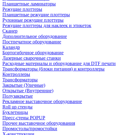
Планшетные ламинаторы
Режущие плоттеры
Планшетные режущие плоттеры
Рулонные режущие плоттеры
Режущие плоттеры для наклеек и этикеток
Сканер
Дополнительное оборудование
Постпечатное оборудование
Каландр
Бортогибочное оборудование
Лазерные сварочные станки
Расходные материалы и оборудование для DTF печати
Трансформаторы (блоки питания) и контроллеры
Контроллеры
Трансформаторы
Закрытые (Уличные)
Открытые (Внутренние)
Полузакрытые
Рекламное выставочное оборудование
Roll up стенды
Буклетницы
Пресс-стены POPUP
Прочее выставочное оборудования
Промостолы/промостойки
Х-конструкции