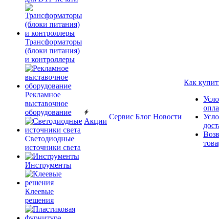
Трансформаторы
(блоки питания)
и контроллеры
Как купит
Рекламное
Усло
выставочное
опл
оборудование
Сервис
Блог
Новости
Усло
Акции
дост
Возв
Светодиодные
това
источники света
Инструменты
Клеевые
решения