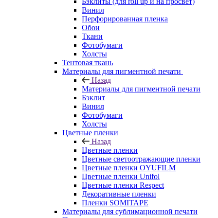
Бэклиты (для roll up и на просвет)
Винил
Перфорированная пленка
Обои
Ткани
Фотобумаги
Холсты
Тентовая ткань
Материалы для пигментной печати
Назад
Материалы для пигментной печати
Бэклит
Винил
Фотобумаги
Холсты
Цветные пленки
Назад
Цветные пленки
Цветные светоотражающие пленки
Цветные пленки OYUFILM
Цветные пленки Unifol
Цветные пленки Respect
Декоративные пленки
Пленки SOMITAPE
Материалы для сублимационной печати