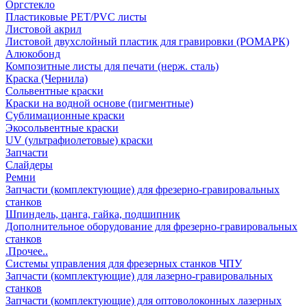
Оргстекло
Пластиковые PET/PVC листы
Листовой акрил
Листовой двухслойный пластик для гравировки (РОМАРК)
Алюкобонд
Композитные листы для печати (нерж. сталь)
Краска (Чернила)
Сольвентные краски
Краски на водной основе (пигментные)
Сублимационные краски
Экосольвентные краски
UV (ультрафиолетовые) краски
Запчасти
Слайдеры
Ремни
Запчасти (комплектующие) для фрезерно-гравировальных
станков
Шпиндель, цанга, гайка, подшипник
Дополнительное оборудование для фрезерно-гравировальных
станков
.Прочее..
Системы управления для фрезерных станков ЧПУ
Запчасти (комплектующие) для лазерно-гравировальных
станков
Запчасти (комплектующие) для оптоволоконных лазерных