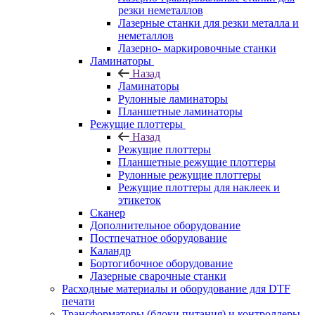
резки неметаллов
Лазерные станки для резки металла и
неметаллов
Лазерно- маркировочные станки
Ламинаторы
Назад
Ламинаторы
Рулонные ламинаторы
Планшетные ламинаторы
Режущие плоттеры
Назад
Режущие плоттеры
Планшетные режущие плоттеры
Рулонные режущие плоттеры
Режущие плоттеры для наклеек и
этикеток
Сканер
Дополнительное оборудование
Постпечатное оборудование
Каландр
Бортогибочное оборудование
Лазерные сварочные станки
Расходные материалы и оборудование для DTF
печати
Трансформаторы (блоки питания) и контроллеры