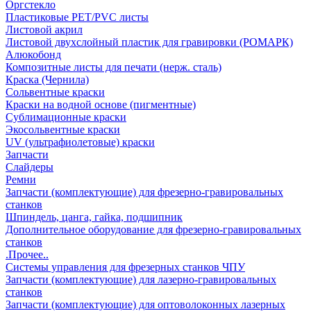
Оргстекло
Пластиковые PET/PVC листы
Листовой акрил
Листовой двухслойный пластик для гравировки (РОМАРК)
Алюкобонд
Композитные листы для печати (нерж. сталь)
Краска (Чернила)
Сольвентные краски
Краски на водной основе (пигментные)
Сублимационные краски
Экосольвентные краски
UV (ультрафиолетовые) краски
Запчасти
Слайдеры
Ремни
Запчасти (комплектующие) для фрезерно-гравировальных
станков
Шпиндель, цанга, гайка, подшипник
Дополнительное оборудование для фрезерно-гравировальных
станков
.Прочее..
Системы управления для фрезерных станков ЧПУ
Запчасти (комплектующие) для лазерно-гравировальных
станков
Запчасти (комплектующие) для оптоволоконных лазерных