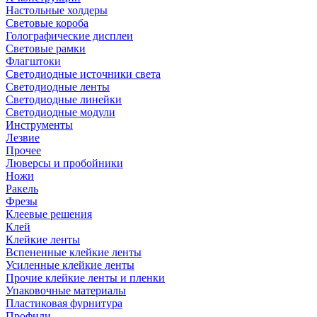
Настольные холдеры
Световые короба
Голографические дисплеи
Световые рамки
Флагштоки
Светодиодные источники света
Светодиодные ленты
Светодиодные линейки
Светодиодные модули
Инструменты
Лезвие
Прочее
Люверсы и пробойники
Ножи
Ракель
Фрезы
Клеевые решения
Клей
Клейкие ленты
Вспененные клейкие ленты
Усиленные клейкие ленты
Прочие клейкие ленты и пленки
Упаковочные материалы
Пластиковая фурнитура
Профили