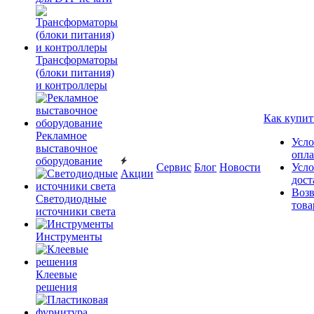
Трансформаторы
(блоки питания)
и контроллеры
Как купит
Рекламное
Усло
выставочное
опл
оборудование
Сервис
Блог
Новости
Усло
Акции
дост
Возв
Светодиодные
това
источники света
Инструменты
Клеевые
решения