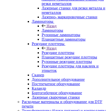
резки неметаллов
Лазерные станки для резки металла и
неметаллов
Лазерно- маркировочные станки
Ламинаторы
Назад
Ламинаторы
Рулонные ламинаторы
Планшетные ламинаторы
Режущие плоттеры
Назад
Режущие плоттеры
Планшетные режущие плоттеры
Рулонные режущие плоттеры
Режущие плоттеры для наклеек и
этикеток
Сканер
Дополнительное оборудование
Постпечатное оборудование
Каландр
Бортогибочное оборудование
Лазерные сварочные станки
Расходные материалы и оборудование для DTF
печати
Трансформаторы (блоки питания) и контроллеры