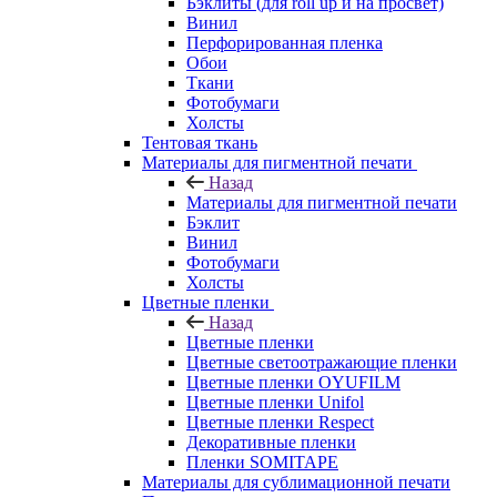
Бэклиты (для roll up и на просвет)
Винил
Перфорированная пленка
Обои
Ткани
Фотобумаги
Холсты
Тентовая ткань
Материалы для пигментной печати
Назад
Материалы для пигментной печати
Бэклит
Винил
Фотобумаги
Холсты
Цветные пленки
Назад
Цветные пленки
Цветные светоотражающие пленки
Цветные пленки OYUFILM
Цветные пленки Unifol
Цветные пленки Respect
Декоративные пленки
Пленки SOMITAPE
Материалы для сублимационной печати