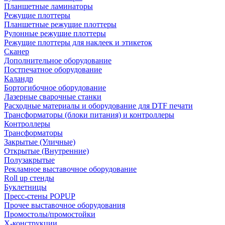
Планшетные ламинаторы
Режущие плоттеры
Планшетные режущие плоттеры
Рулонные режущие плоттеры
Режущие плоттеры для наклеек и этикеток
Сканер
Дополнительное оборудование
Постпечатное оборудование
Каландр
Бортогибочное оборудование
Лазерные сварочные станки
Расходные материалы и оборудование для DTF печати
Трансформаторы (блоки питания) и контроллеры
Контроллеры
Трансформаторы
Закрытые (Уличные)
Открытые (Внутренние)
Полузакрытые
Рекламное выставочное оборудование
Roll up стенды
Буклетницы
Пресс-стены POPUP
Прочее выставочное оборудования
Промостолы/промостойки
Х-конструкции