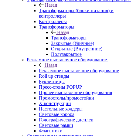
Назад
Трансформаторы (блоки питания) и
контроллеры
Контроллеры
Трансформаторы
Назад
Трансформаторы
Закрытые (Уличные)
Открытые (Внутренние)
Полузакрытые
Рекламное выставочное оборудование
Назад
Рекламное выставочное оборудование
Roll up стенды
Буклетницы
Пресс-стены POPUP
Прочее выставочное оборудования
Промостолы/промостойки
Х-конструкции
Настольные холдеры
Световые короба
Голографические дисплеи
Световые рамки
Флагштоки