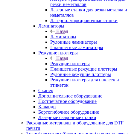
резки неметаллов
Лазерные станки для резки металла и
неметаллов
Лазерно- маркировочные станки
Ламинаторы
Назад
Ламинаторы
Рулонные ламинаторы
Планшетные ламинаторы
Режущие плоттеры
Назад
Режущие плоттеры
Планшетные режущие плоттеры
Рулонные режущие плоттеры
Режущие плоттеры для наклеек и
этикеток
Сканер
Дополнительное оборудование
Постпечатное оборудование
Каландр
Бортогибочное оборудование
Лазерные сварочные станки
Расходные материалы и оборудование для DTF
печати
Трансформаторы (блоки питания) и контроллеры