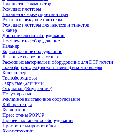
Планшетные ламинаторы
Режущие плоттеры
Планшетные режущие плоттеры
Рулонные режущие плоттеры
Режущие плоттеры для наклеек и этикеток
Сканер
Дополнительное оборудование
Постпечатное оборудование
Каландр
Бортогибочное оборудование
Лазерные сварочные станки
Расходные материалы и оборудование для DTF печати
Трансформаторы (блоки питания) и контроллеры
Контроллеры
Трансформаторы
Закрытые (Уличные)
Открытые (Внутренние)
Полузакрытые
Рекламное выставочное оборудование
Roll up стенды
Буклетницы
Пресс-стены POPUP
Прочее выставочное оборудования
Промостолы/промостойки
Х-конструкции