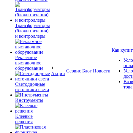
Трансформаторы
(блоки питания)
и контроллеры
Как купит
Рекламное
Усло
выставочное
опл
оборудование
Сервис
Блог
Новости
Усло
Акции
дост
Возв
Светодиодные
това
источники света
Инструменты
Клеевые
решения