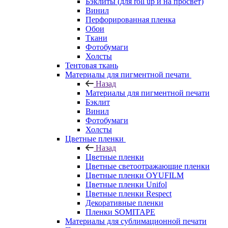
Бэклиты (для roll up и на просвет)
Винил
Перфорированная пленка
Обои
Ткани
Фотобумаги
Холсты
Тентовая ткань
Материалы для пигментной печати
Назад
Материалы для пигментной печати
Бэклит
Винил
Фотобумаги
Холсты
Цветные пленки
Назад
Цветные пленки
Цветные светоотражающие пленки
Цветные пленки OYUFILM
Цветные пленки Unifol
Цветные пленки Respect
Декоративные пленки
Пленки SOMITAPE
Материалы для сублимационной печати