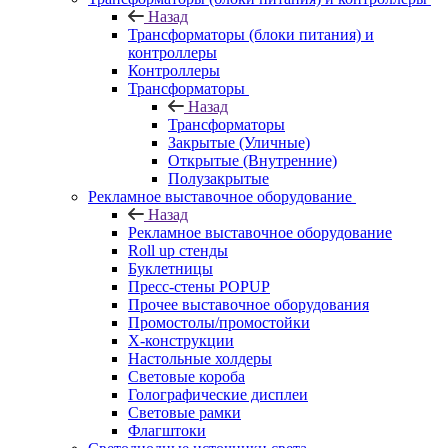
Назад
Трансформаторы (блоки питания) и
контроллеры
Контроллеры
Трансформаторы
Назад
Трансформаторы
Закрытые (Уличные)
Открытые (Внутренние)
Полузакрытые
Рекламное выставочное оборудование
Назад
Рекламное выставочное оборудование
Roll up стенды
Буклетницы
Пресс-стены POPUP
Прочее выставочное оборудования
Промостолы/промостойки
Х-конструкции
Настольные холдеры
Световые короба
Голографические дисплеи
Световые рамки
Флагштоки