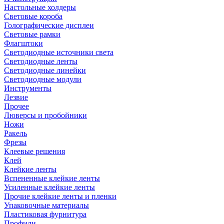
Настольные холдеры
Световые короба
Голографические дисплеи
Световые рамки
Флагштоки
Светодиодные источники света
Светодиодные ленты
Светодиодные линейки
Светодиодные модули
Инструменты
Лезвие
Прочее
Люверсы и пробойники
Ножи
Ракель
Фрезы
Клеевые решения
Клей
Клейкие ленты
Вспененные клейкие ленты
Усиленные клейкие ленты
Прочие клейкие ленты и пленки
Упаковочные материалы
Пластиковая фурнитура
Профили