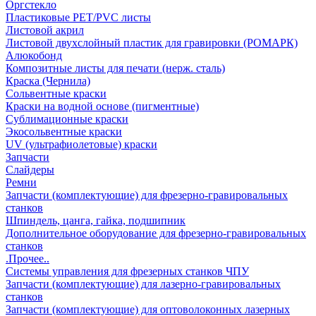
Оргстекло
Пластиковые PET/PVC листы
Листовой акрил
Листовой двухслойный пластик для гравировки (РОМАРК)
Алюкобонд
Композитные листы для печати (нерж. сталь)
Краска (Чернила)
Сольвентные краски
Краски на водной основе (пигментные)
Сублимационные краски
Экосольвентные краски
UV (ультрафиолетовые) краски
Запчасти
Слайдеры
Ремни
Запчасти (комплектующие) для фрезерно-гравировальных
станков
Шпиндель, цанга, гайка, подшипник
Дополнительное оборудование для фрезерно-гравировальных
станков
.Прочее..
Системы управления для фрезерных станков ЧПУ
Запчасти (комплектующие) для лазерно-гравировальных
станков
Запчасти (комплектующие) для оптоволоконных лазерных