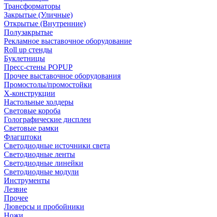
Трансформаторы
Закрытые (Уличные)
Открытые (Внутренние)
Полузакрытые
Рекламное выставочное оборудование
Roll up стенды
Буклетницы
Пресс-стены POPUP
Прочее выставочное оборудования
Промостолы/промостойки
Х-конструкции
Настольные холдеры
Световые короба
Голографические дисплеи
Световые рамки
Флагштоки
Светодиодные источники света
Светодиодные ленты
Светодиодные линейки
Светодиодные модули
Инструменты
Лезвие
Прочее
Люверсы и пробойники
Ножи