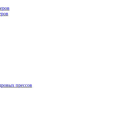
еров
еров
дровых прессов