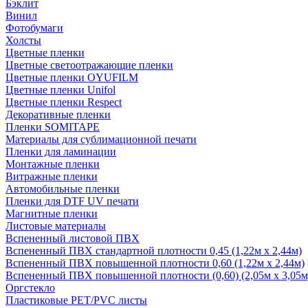
Бэклит
Винил
Фотобумаги
Холсты
Цветные пленки
Цветные светоотражающие пленки
Цветные пленки OYUFILM
Цветные пленки Unifol
Цветные пленки Respect
Декоративные пленки
Пленки SOMITAPE
Материалы для сублимационной печати
Пленки для ламинации
Монтажные пленки
Витражные пленки
Автомобильные пленки
Пленки для DTF UV печати
Магнитные пленки
Листовые материалы
Вспененный листовой ПВХ
Вспененный ПВХ стандартной плотности 0,45 (1,22м х 2,44м)
Вспененный ПВХ повышенной плотности 0,60 (1,22м х 2,44м)
Вспененный ПВХ повышенной плотности (0,60) (2,05м х 3,05м
Оргстекло
Пластиковые PET/PVC листы