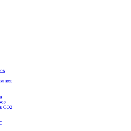
ков
танков
в
ков
ов CO2
C