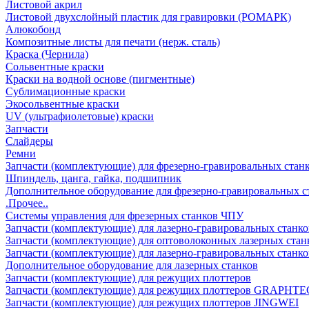
Листовой акрил
Листовой двухслойный пластик для гравировки (РОМАРК)
Алюкобонд
Композитные листы для печати (нерж. сталь)
Краска (Чернила)
Сольвентные краски
Краски на водной основе (пигментные)
Сублимационные краски
Экосольвентные краски
UV (ультрафиолетовые) краски
Запчасти
Слайдеры
Ремни
Запчасти (комплектующие) для фрезерно-гравировальных стан
Шпиндель, цанга, гайка, подшипник
Дополнительное оборудование для фрезерно-гравировальных с
.Прочее..
Системы управления для фрезерных станков ЧПУ
Запчасти (комплектующие) для лазерно-гравировальных станко
Запчасти (комплектующие) для оптоволоконных лазерных стан
Запчасти (комплектующие) для лазерно-гравировальных станк
Дополнительное оборудование для лазерных станков
Запчасти (комплектующие) для режущих плоттеров
Запчасти (комплектующие) для режущих плоттеров GRAPHTE
Запчасти (комплектующие) для режущих плоттеров JINGWEI