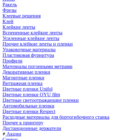
Ракель
Фрезы
Клеевые решения
Клей
Клейкие ленты
Вспененные клейкие ленты
Усиленные клейкие ленты
Прочие клейкие ленты и пленки
Упаковочные материалы
Пластиковая фурнитура
Профили
Материалы погонными метрами
Декоративные пленки
Магнитные пленки
Витражная пленка
Цветные пленки Unifol
Цветные пленки OYU film
Цветные светоотражающие пленки
Автомобильные пленки
Цветные пленки Respect
Расходные материалы для бортогибочного станка
Прочее к принтеру
Дистанционные держатели
Акции
Сервис