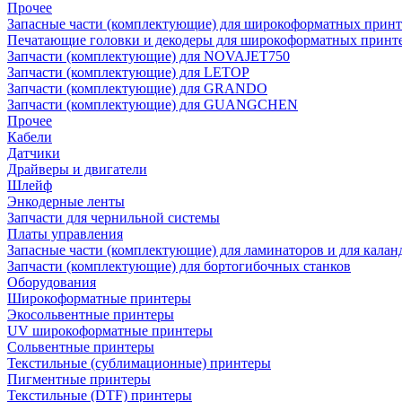
Прочее
Запасные части (комплектующие) для широкоформатных принт
Печатающие головки и декодеры для широкоформатных принт
Запчасти (комплектующие) для NOVAJET750
Запчасти (комплектующие) для LETOP
Запчасти (комплектующие) для GRANDO
Запчасти (комплектующие) для GUANGCHEN
Прочее
Кабели
Датчики
Драйверы и двигатели
Шлейф
Энкодерные ленты
Запчасти для чернильной системы
Платы управления
Запасные части (комплектующие) для ламинаторов и для калан
Запчасти (комплектующие) для бортогибочных станков
Оборудования
Широкоформатные принтеры
Экосольвентные принтеры
UV широкоформатные принтеры
Сольвентные принтеры
Текстильные (сублимационные) принтеры
Пигментные принтеры
Текстильные (DTF) принтеры