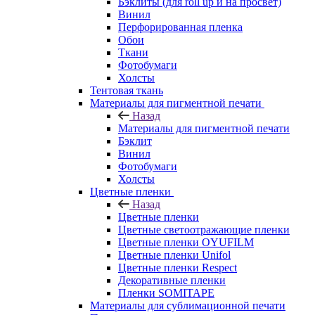
Бэклиты (для roll up и на просвет)
Винил
Перфорированная пленка
Обои
Ткани
Фотобумаги
Холсты
Тентовая ткань
Материалы для пигментной печати
Назад
Материалы для пигментной печати
Бэклит
Винил
Фотобумаги
Холсты
Цветные пленки
Назад
Цветные пленки
Цветные светоотражающие пленки
Цветные пленки OYUFILM
Цветные пленки Unifol
Цветные пленки Respect
Декоративные пленки
Пленки SOMITAPE
Материалы для сублимационной печати