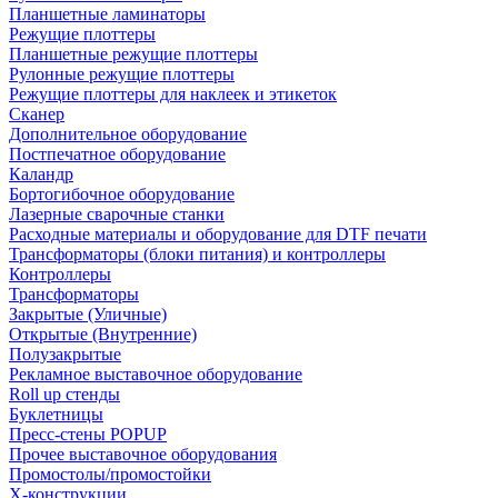
Планшетные ламинаторы
Режущие плоттеры
Планшетные режущие плоттеры
Рулонные режущие плоттеры
Режущие плоттеры для наклеек и этикеток
Сканер
Дополнительное оборудование
Постпечатное оборудование
Каландр
Бортогибочное оборудование
Лазерные сварочные станки
Расходные материалы и оборудование для DTF печати
Трансформаторы (блоки питания) и контроллеры
Контроллеры
Трансформаторы
Закрытые (Уличные)
Открытые (Внутренние)
Полузакрытые
Рекламное выставочное оборудование
Roll up стенды
Буклетницы
Пресс-стены POPUP
Прочее выставочное оборудования
Промостолы/промостойки
Х-конструкции