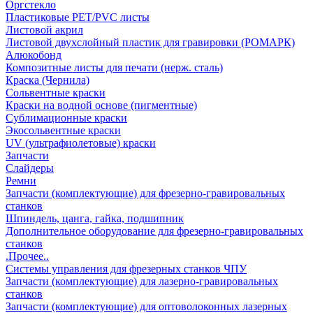
Оргстекло
Пластиковые PET/PVC листы
Листовой акрил
Листовой двухслойный пластик для гравировки (РОМАРК)
Алюкобонд
Композитные листы для печати (нерж. сталь)
Краска (Чернила)
Сольвентные краски
Краски на водной основе (пигментные)
Сублимационные краски
Экосольвентные краски
UV (ультрафиолетовые) краски
Запчасти
Слайдеры
Ремни
Запчасти (комплектующие) для фрезерно-гравировальных
станков
Шпиндель, цанга, гайка, подшипник
Дополнительное оборудование для фрезерно-гравировальных
станков
.Прочее..
Системы управления для фрезерных станков ЧПУ
Запчасти (комплектующие) для лазерно-гравировальных
станков
Запчасти (комплектующие) для оптоволоконных лазерных