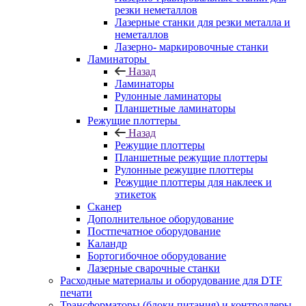
резки неметаллов
Лазерные станки для резки металла и
неметаллов
Лазерно- маркировочные станки
Ламинаторы
Назад
Ламинаторы
Рулонные ламинаторы
Планшетные ламинаторы
Режущие плоттеры
Назад
Режущие плоттеры
Планшетные режущие плоттеры
Рулонные режущие плоттеры
Режущие плоттеры для наклеек и
этикеток
Сканер
Дополнительное оборудование
Постпечатное оборудование
Каландр
Бортогибочное оборудование
Лазерные сварочные станки
Расходные материалы и оборудование для DTF
печати
Трансформаторы (блоки питания) и контроллеры