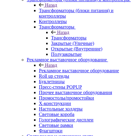
Назад
Трансформаторы (блоки питания) и
контроллеры
Контроллеры
Трансформаторы
Назад
Трансформаторы
Закрытые (Уличные)
Открытые (Внутренние)
Полузакрытые
Рекламное выставочное оборудование
Назад
Рекламное выставочное оборудование
Roll up стенды
Буклетницы
Пресс-стены POPUP
Прочее выставочное оборудования
Промостолы/промостойки
Х-конструкции
Настольные холдеры
Световые короба
Голографические дисплеи
Световые рамки
Флагштоки