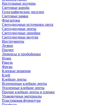
Настольные холдеры
Световые короба
Голографические дисплеи
Световые рамки
Флагштоки
Светодиодные источники света
Светодиодные ленты
Светодиодные линейки
Светодиодные модули
Инструменты
Лезвие
Прочее
Люверсы и пробойники
Ножи
Ракель
Фрезы
Клеевые решения
Клей
Клейкие ленты
Вспененные клейкие ленты
Усиленные клейкие ленты
Прочие клейкие ленты и пленки
Упаковочные материалы
Пластиковая фурнитура
Профили