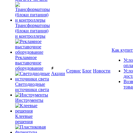
Трансформаторы
(блоки питания)
и контроллеры
Как купит
Рекламное
Усло
выставочное
опл
оборудование
Сервис
Блог
Новости
Усло
Акции
дост
Возв
Светодиодные
това
источники света
Инструменты
Клеевые
решения