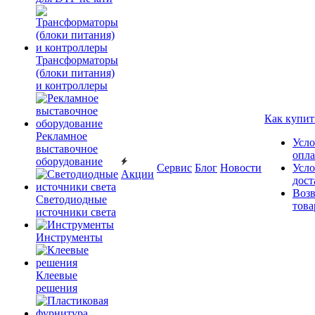
Трансформаторы
(блоки питания)
и контроллеры
Как купит
Рекламное
Усло
выставочное
опл
оборудование
Сервис
Блог
Новости
Усло
Акции
дост
Возв
Светодиодные
това
источники света
Инструменты
Клеевые
решения