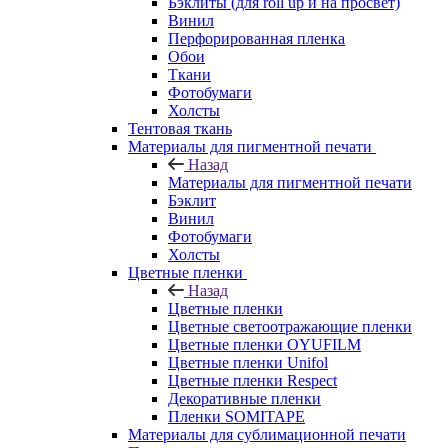
Бэклиты (для roll up и на просвет)
Винил
Перфорированная пленка
Обои
Ткани
Фотобумаги
Холсты
Тентовая ткань
Материалы для пигментной печати
Назад
Материалы для пигментной печати
Бэклит
Винил
Фотобумаги
Холсты
Цветные пленки
Назад
Цветные пленки
Цветные светоотражающие пленки
Цветные пленки OYUFILM
Цветные пленки Unifol
Цветные пленки Respect
Декоративные пленки
Пленки SOMITAPE
Материалы для сублимационной печати