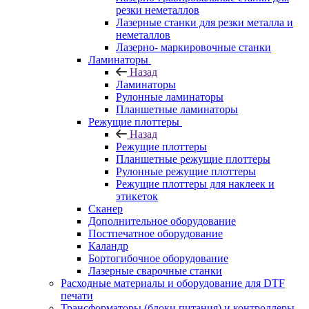
резки неметаллов
Лазерные станки для резки металла и
неметаллов
Лазерно- маркировочные станки
Ламинаторы
Назад
Ламинаторы
Рулонные ламинаторы
Планшетные ламинаторы
Режущие плоттеры
Назад
Режущие плоттеры
Планшетные режущие плоттеры
Рулонные режущие плоттеры
Режущие плоттеры для наклеек и
этикеток
Сканер
Дополнительное оборудование
Постпечатное оборудование
Каландр
Бортогибочное оборудование
Лазерные сварочные станки
Расходные материалы и оборудование для DTF
печати
Трансформаторы (блоки питания) и контроллеры