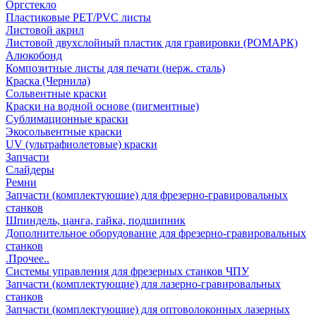
Оргстекло
Пластиковые PET/PVC листы
Листовой акрил
Листовой двухслойный пластик для гравировки (РОМАРК)
Алюкобонд
Композитные листы для печати (нерж. сталь)
Краска (Чернила)
Сольвентные краски
Краски на водной основе (пигментные)
Сублимационные краски
Экосольвентные краски
UV (ультрафиолетовые) краски
Запчасти
Слайдеры
Ремни
Запчасти (комплектующие) для фрезерно-гравировальных
станков
Шпиндель, цанга, гайка, подшипник
Дополнительное оборудование для фрезерно-гравировальных
станков
.Прочее..
Системы управления для фрезерных станков ЧПУ
Запчасти (комплектующие) для лазерно-гравировальных
станков
Запчасти (комплектующие) для оптоволоконных лазерных