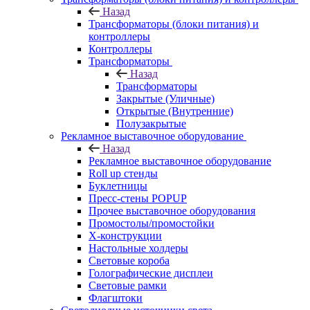
Назад
Трансформаторы (блоки питания) и
контроллеры
Контроллеры
Трансформаторы
Назад
Трансформаторы
Закрытые (Уличные)
Открытые (Внутренние)
Полузакрытые
Рекламное выставочное оборудование
Назад
Рекламное выставочное оборудование
Roll up стенды
Буклетницы
Пресс-стены POPUP
Прочее выставочное оборудования
Промостолы/промостойки
Х-конструкции
Настольные холдеры
Световые короба
Голографические дисплеи
Световые рамки
Флагштоки