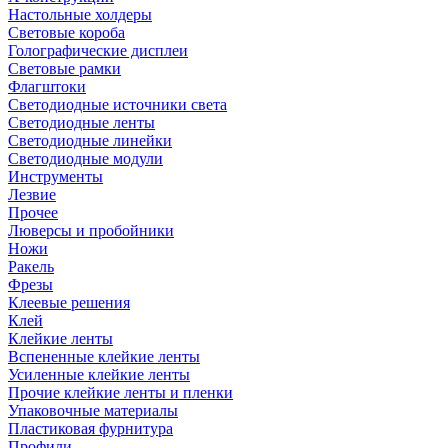
Настольные холдеры
Световые короба
Голографические дисплеи
Световые рамки
Флагштоки
Светодиодные источники света
Светодиодные ленты
Светодиодные линейки
Светодиодные модули
Инструменты
Лезвие
Прочее
Люверсы и пробойники
Ножи
Ракель
Фрезы
Клеевые решения
Клей
Клейкие ленты
Вспененные клейкие ленты
Усиленные клейкие ленты
Прочие клейкие ленты и пленки
Упаковочные материалы
Пластиковая фурнитура
Профили