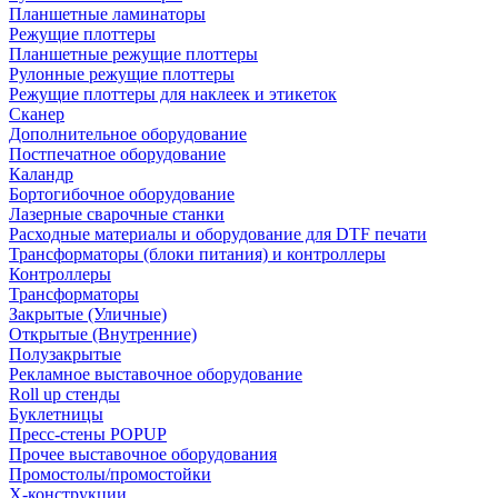
Планшетные ламинаторы
Режущие плоттеры
Планшетные режущие плоттеры
Рулонные режущие плоттеры
Режущие плоттеры для наклеек и этикеток
Сканер
Дополнительное оборудование
Постпечатное оборудование
Каландр
Бортогибочное оборудование
Лазерные сварочные станки
Расходные материалы и оборудование для DTF печати
Трансформаторы (блоки питания) и контроллеры
Контроллеры
Трансформаторы
Закрытые (Уличные)
Открытые (Внутренние)
Полузакрытые
Рекламное выставочное оборудование
Roll up стенды
Буклетницы
Пресс-стены POPUP
Прочее выставочное оборудования
Промостолы/промостойки
Х-конструкции