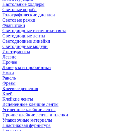
Настольные холдеры
Световые короба
Голографические дисплеи
Световые рамки
Флагштоки
Светодиодные источники света
Светодиодные ленты
Светодиодные линейки
Светодиодные модули
Инструменты
Лезвие
Прочее
Люверсы и пробойники
Ножи
Ракель
Фрезы
Клеевые решения
Клей
Клейкие ленты
Вспененные клейкие ленты
Усиленные клейкие ленты
Прочие клейкие ленты и пленки
Упаковочные материалы
Пластиковая фурнитура
Профили