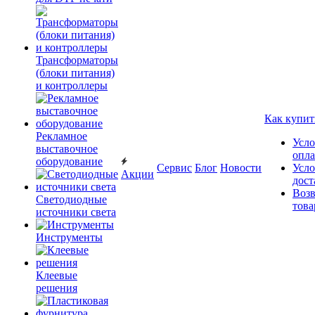
Трансформаторы
(блоки питания)
и контроллеры
Как купит
Рекламное
Усло
выставочное
опл
оборудование
Сервис
Блог
Новости
Усло
Акции
дост
Возв
Светодиодные
това
источники света
Инструменты
Клеевые
решения