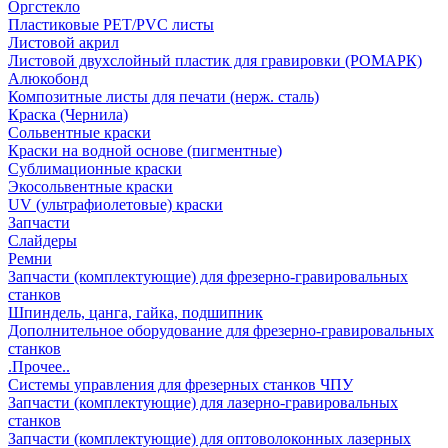
Оргстекло
Пластиковые PET/PVC листы
Листовой акрил
Листовой двухслойный пластик для гравировки (РОМАРК)
Алюкобонд
Композитные листы для печати (нерж. сталь)
Краска (Чернила)
Сольвентные краски
Краски на водной основе (пигментные)
Сублимационные краски
Экосольвентные краски
UV (ультрафиолетовые) краски
Запчасти
Слайдеры
Ремни
Запчасти (комплектующие) для фрезерно-гравировальных
станков
Шпиндель, цанга, гайка, подшипник
Дополнительное оборудование для фрезерно-гравировальных
станков
.Прочее..
Системы управления для фрезерных станков ЧПУ
Запчасти (комплектующие) для лазерно-гравировальных
станков
Запчасти (комплектующие) для оптоволоконных лазерных