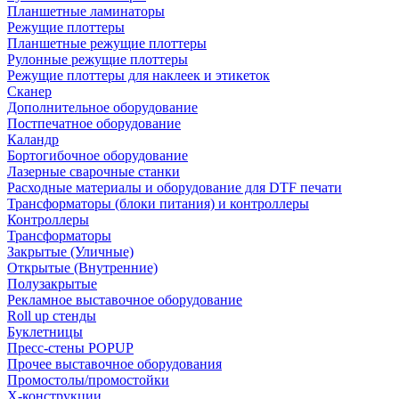
Планшетные ламинаторы
Режущие плоттеры
Планшетные режущие плоттеры
Рулонные режущие плоттеры
Режущие плоттеры для наклеек и этикеток
Сканер
Дополнительное оборудование
Постпечатное оборудование
Каландр
Бортогибочное оборудование
Лазерные сварочные станки
Расходные материалы и оборудование для DTF печати
Трансформаторы (блоки питания) и контроллеры
Контроллеры
Трансформаторы
Закрытые (Уличные)
Открытые (Внутренние)
Полузакрытые
Рекламное выставочное оборудование
Roll up стенды
Буклетницы
Пресс-стены POPUP
Прочее выставочное оборудования
Промостолы/промостойки
Х-конструкции