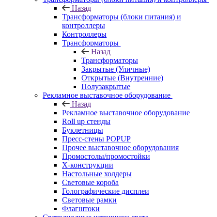
Назад
Трансформаторы (блоки питания) и
контроллеры
Контроллеры
Трансформаторы
Назад
Трансформаторы
Закрытые (Уличные)
Открытые (Внутренние)
Полузакрытые
Рекламное выставочное оборудование
Назад
Рекламное выставочное оборудование
Roll up стенды
Буклетницы
Пресс-стены POPUP
Прочее выставочное оборудования
Промостолы/промостойки
Х-конструкции
Настольные холдеры
Световые короба
Голографические дисплеи
Световые рамки
Флагштоки