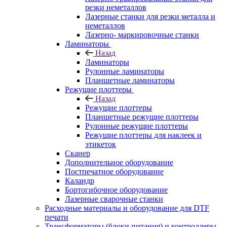
резки неметаллов
Лазерные станки для резки металла и
неметаллов
Лазерно- маркировочные станки
Ламинаторы
Назад
Ламинаторы
Рулонные ламинаторы
Планшетные ламинаторы
Режущие плоттеры
Назад
Режущие плоттеры
Планшетные режущие плоттеры
Рулонные режущие плоттеры
Режущие плоттеры для наклеек и
этикеток
Сканер
Дополнительное оборудование
Постпечатное оборудование
Каландр
Бортогибочное оборудование
Лазерные сварочные станки
Расходные материалы и оборудование для DTF
печати
Трансформаторы (блоки питания) и контроллеры