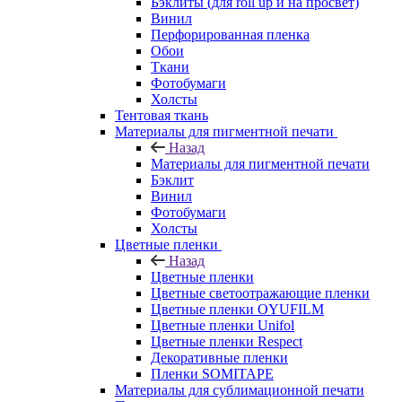
Бэклиты (для roll up и на просвет)
Винил
Перфорированная пленка
Обои
Ткани
Фотобумаги
Холсты
Тентовая ткань
Материалы для пигментной печати
Назад
Материалы для пигментной печати
Бэклит
Винил
Фотобумаги
Холсты
Цветные пленки
Назад
Цветные пленки
Цветные светоотражающие пленки
Цветные пленки OYUFILM
Цветные пленки Unifol
Цветные пленки Respect
Декоративные пленки
Пленки SOMITAPE
Материалы для сублимационной печати