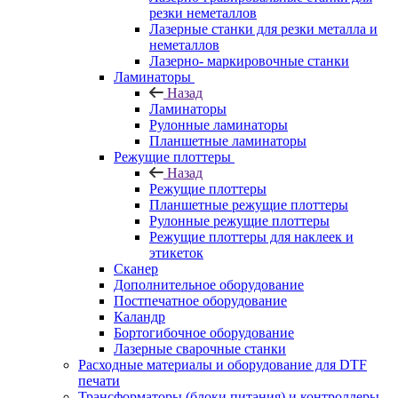
резки неметаллов
Лазерные станки для резки металла и
неметаллов
Лазерно- маркировочные станки
Ламинаторы
Назад
Ламинаторы
Рулонные ламинаторы
Планшетные ламинаторы
Режущие плоттеры
Назад
Режущие плоттеры
Планшетные режущие плоттеры
Рулонные режущие плоттеры
Режущие плоттеры для наклеек и
этикеток
Сканер
Дополнительное оборудование
Постпечатное оборудование
Каландр
Бортогибочное оборудование
Лазерные сварочные станки
Расходные материалы и оборудование для DTF
печати
Трансформаторы (блоки питания) и контроллеры