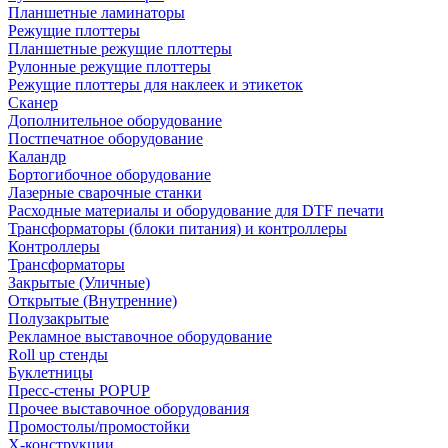
Планшетные ламинаторы
Режущие плоттеры
Планшетные режущие плоттеры
Рулонные режущие плоттеры
Режущие плоттеры для наклеек и этикеток
Сканер
Дополнительное оборудование
Постпечатное оборудование
Каландр
Бортогибочное оборудование
Лазерные сварочные станки
Расходные материалы и оборудование для DTF печати
Трансформаторы (блоки питания) и контроллеры
Контроллеры
Трансформаторы
Закрытые (Уличные)
Открытые (Внутренние)
Полузакрытые
Рекламное выставочное оборудование
Roll up стенды
Буклетницы
Пресс-стены POPUP
Прочее выставочное оборудования
Промостолы/промостойки
Х-конструкции