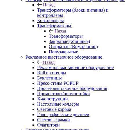
Назад
Трансформаторы (блоки питания) и
контроллеры
Контроллеры
Трансформаторы
Назад
Трансформаторы
Закрытые (Уличные)
Открытые (Внутренние)
Полузакрытые
Рекламное выставочное оборудование
Назад
Рекламное выставочное оборудование
Roll up стенды
Буклетницы
Пресс-стены POPUP
Прочее выставочное оборудования
Промостолы/промостойки
Х-конструкции
Настольные холдеры
Световые короба
Голографические дисплеи
Световые рамки
Флагштоки