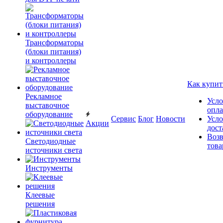
Трансформаторы
(блоки питания)
и контроллеры
Как купит
Рекламное
Усло
выставочное
опл
оборудование
Сервис
Блог
Новости
Усло
Акции
дост
Возв
Светодиодные
това
источники света
Инструменты
Клеевые
решения