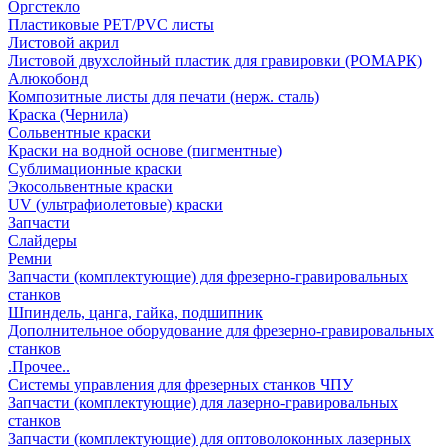
Оргстекло
Пластиковые PET/PVC листы
Листовой акрил
Листовой двухслойный пластик для гравировки (РОМАРК)
Алюкобонд
Композитные листы для печати (нерж. сталь)
Краска (Чернила)
Сольвентные краски
Краски на водной основе (пигментные)
Сублимационные краски
Экосольвентные краски
UV (ультрафиолетовые) краски
Запчасти
Слайдеры
Ремни
Запчасти (комплектующие) для фрезерно-гравировальных
станков
Шпиндель, цанга, гайка, подшипник
Дополнительное оборудование для фрезерно-гравировальных
станков
.Прочее..
Системы управления для фрезерных станков ЧПУ
Запчасти (комплектующие) для лазерно-гравировальных
станков
Запчасти (комплектующие) для оптоволоконных лазерных