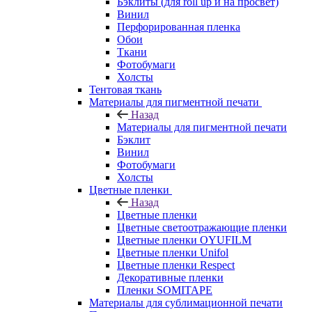
Бэклиты (для roll up и на просвет)
Винил
Перфорированная пленка
Обои
Ткани
Фотобумаги
Холсты
Тентовая ткань
Материалы для пигментной печати
Назад
Материалы для пигментной печати
Бэклит
Винил
Фотобумаги
Холсты
Цветные пленки
Назад
Цветные пленки
Цветные светоотражающие пленки
Цветные пленки OYUFILM
Цветные пленки Unifol
Цветные пленки Respect
Декоративные пленки
Пленки SOMITAPE
Материалы для сублимационной печати