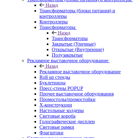
Назад
Трансформаторы (блоки питания) и
контроллеры
Контроллеры
Трансформаторы
Назад
Трансформаторы
Закрытые (Уличные)
Открытые (Внутренние)
Полузакрытые
Рекламное выставочное оборудование
Назад
Рекламное выставочное оборудование
Roll up стенды
Буклетницы
Пресс-стены POPUP
Прочее выставочное оборудования
Промостолы/промостойки
Х-конструкции
Настольные холдеры
Световые короба
Голографические дисплеи
Световые рамки
Флагштоки