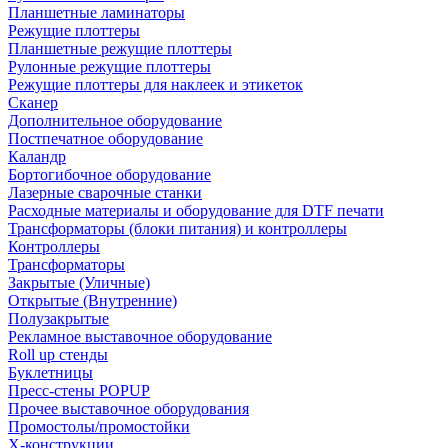
Планшетные ламинаторы
Режущие плоттеры
Планшетные режущие плоттеры
Рулонные режущие плоттеры
Режущие плоттеры для наклеек и этикеток
Сканер
Дополнительное оборудование
Постпечатное оборудование
Каландр
Бортогибочное оборудование
Лазерные сварочные станки
Расходные материалы и оборудование для DTF печати
Трансформаторы (блоки питания) и контроллеры
Контроллеры
Трансформаторы
Закрытые (Уличные)
Открытые (Внутренние)
Полузакрытые
Рекламное выставочное оборудование
Roll up стенды
Буклетницы
Пресс-стены POPUP
Прочее выставочное оборудования
Промостолы/промостойки
Х-конструкции