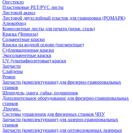
Оргстекло
Пластиковые PET/PVC листы
Листовой акрил
Листовой двухслойный пластик для гравировки (РОМАРК)
Алюкобонд
Композитные листы для печати (нерж. сталь)
Краска (Чернила)
Сольвентные краски
Краски на водной основе (пигментные)
Сублимационные краски
Экосольвентные краски
UV (ультрафиолетовые) краски
Запчасти
Слайдеры
Ремни
Запчасти (комплектующие) для фрезерно-гравировальных
станков
Шпиндель, цанга, гайка, подшипник
Дополнительное оборудование для фрезерно-гравировальных
станков
.Прочее..
Системы управления для фрезерных станков ЧПУ
Запчасти (комплектующие) для лазерно-гравировальных
станков
Запчасти (комплектующие) для оптоволоконных лазерных