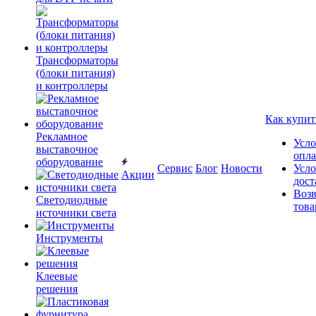
Трансформаторы
(блоки питания)
и контроллеры
Как купит
Рекламное
Усло
выставочное
опл
оборудование
Сервис
Блог
Новости
Усло
Акции
дост
Возв
Светодиодные
това
источники света
Инструменты
Клеевые
решения