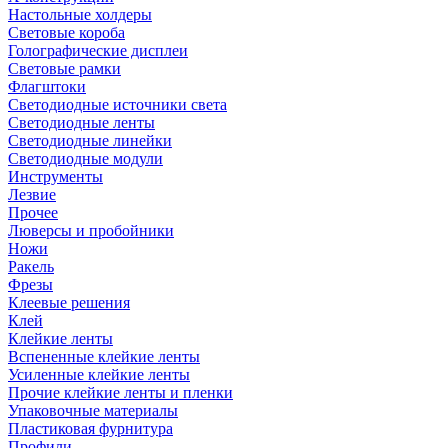
Настольные холдеры
Световые короба
Голографические дисплеи
Световые рамки
Флагштоки
Светодиодные источники света
Светодиодные ленты
Светодиодные линейки
Светодиодные модули
Инструменты
Лезвие
Прочее
Люверсы и пробойники
Ножи
Ракель
Фрезы
Клеевые решения
Клей
Клейкие ленты
Вспененные клейкие ленты
Усиленные клейкие ленты
Прочие клейкие ленты и пленки
Упаковочные материалы
Пластиковая фурнитура
Профили