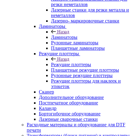
резки неметаллов
Лазерные станки для резки металла и
неметаллов
Лазерно- маркировочные станки
Ламинаторы
Назад
Ламинаторы
Рулонные ламинаторы
Планшетные ламинаторы
Режущие плоттеры
Назад
Режущие плоттеры
Планшетные режущие плоттеры
Рулонные режущие плоттеры
Режущие плоттеры для наклеек и
этикеток
Сканер
Дополнительное оборудование
Постпечатное оборудование
Каландр
Бортогибочное оборудование
Лазерные сварочные станки
Расходные материалы и оборудование для DTF
печати
Трансформаторы (блоки питания) и контроллеры