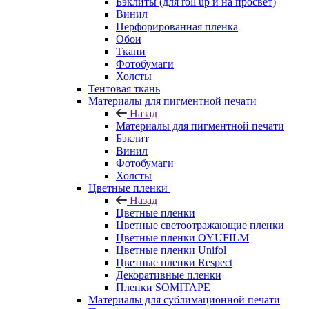
Бэклиты (для roll up и на просвет)
Винил
Перфорированная пленка
Обои
Ткани
Фотобумаги
Холсты
Тентовая ткань
Материалы для пигментной печати
Назад
Материалы для пигментной печати
Бэклит
Винил
Фотобумаги
Холсты
Цветные пленки
Назад
Цветные пленки
Цветные светоотражающие пленки
Цветные пленки OYUFILM
Цветные пленки Unifol
Цветные пленки Respect
Декоративные пленки
Пленки SOMITAPE
Материалы для сублимационной печати